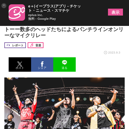
×
e＋(イープラス)アプリ - チケッ
ト・ニュース・スマチケ
表示
eplus inc.
無料 - Google Play
梅田サイファー『RUSH BALL 2023』ライブレポー
トーー数多のヘッドたちによるパンチラインオンリ
ーなマイクリレー
レポート
音楽
2023.9.3
ポスト
シェア
送る