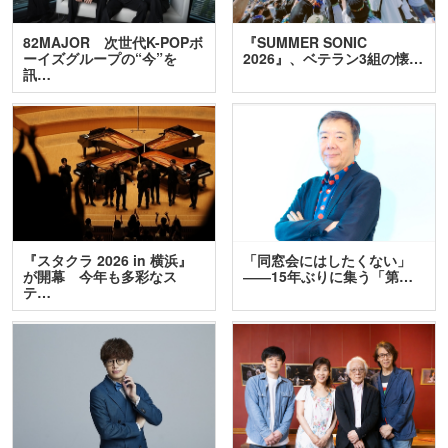
82MAJOR 次世代K-POPボ
『SUMMER SONIC
ーイズグループの“今”を
2026』、ベテラン3組の懐…
訊…
『スタクラ 2026 in 横浜』
「同窓会にはしたくない」
が開幕 今年も多彩なス
――15年ぶりに集う「第…
テ…