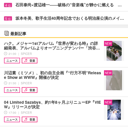
石田泰尚×渡辺雄一――破格の“音楽魂”が静かに燃える …
4
位
坂本冬美、歌手生活40周年記念でおくる明治座公演のメイ…
5
位
最新記事
ハク。メジャー1stアルバム『世界が変わる時』の詳
NEW
細発表、アルバムよりオープニングナンバー「渋谷…
21:00 ｜ SPICER
ニュース
音楽
川辺素（ミツメ）、初の自主企画『“行方不明”Releas
NEW
e Show at WWW』開催が決定
21:00 ｜ SPICER
ニュース
音楽
04 Limited Sazabys、約1年8ヶ月ぶりニューEP『VIE
NEW
W』リリースが決定
17:00 ｜ SPICER
ニュース
音楽