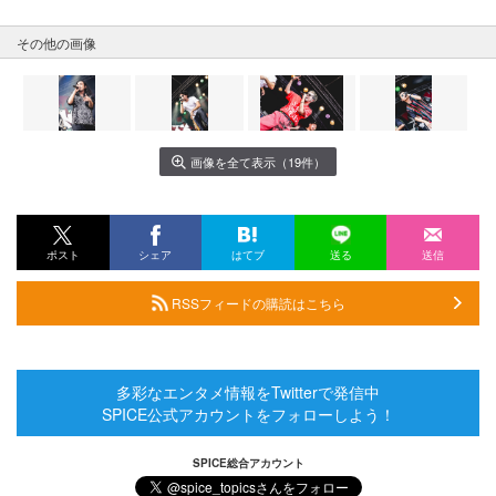
その他の画像
画像を全て表示（19件）
ポスト
シェア
はてブ
送る
送信
RSSフィードの購読はこちら
多彩なエンタメ情報をTwitterで発信中
SPICE公式アカウントをフォローしよう！
SPICE総合アカウント