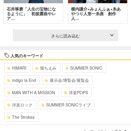
石井琢磨「人生の宝物にな
横内謙介×みょんふぁ×糸あ
るように」 初披露曲やレ
やつり人形一糸座 創作
ア…
人…
さらに読み込む
人気のキーワード
HIMARI
堀ちえみ
SUMMER SONIC
indigo la End
展示会/博覧会/展覧会
MAN WITH A MISSION
洋楽POPS
洋楽ロック
SUMMER SONICライブ
The Strokes