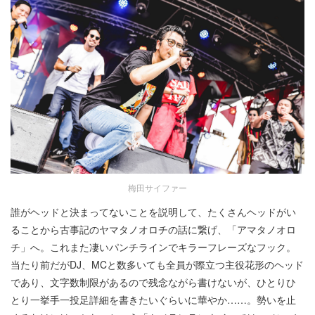
梅田サイファー
誰がヘッドと決まってないことを説明して、たくさんヘッドがい
ることから古事記のヤマタノオロチの話に繋げ、「アマタノオロ
チ」へ。これまた凄いパンチラインでキラーフレーズなフック。
当たり前だがDJ、MCと数多いても全員が際立つ主役花形のヘッド
であり、文字数制限があるので残念ながら書けないが、ひとりひ
とり一挙手一投足詳細を書きたいぐらいに華やか……。勢いを止