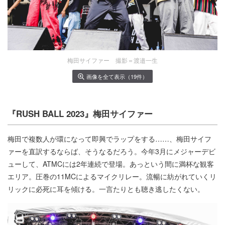
梅田サイファー 撮影＝渡邉一生
画像を全て表示（19件）
『RUSH BALL 2023』梅田サイファー
梅田で複数人が環になって即興でラップをする……、梅田サイフ
ァーを直訳するならば、そうなるだろう。今年3月にメジャーデビ
ューして、ATMCには2年連続で登場。あっという間に満杯な観客
エリア。圧巻の11MCによるマイクリレー。流暢に紡がれていくリ
リックに必死に耳を傾ける。一言たりとも聴き逃したくない。