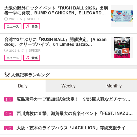
大阪の野外ロックイベント『RUSH BALL 2026』出演
者一挙に発表、BUMP OF CHICKEN、ELLEGARD…
2026.5.5 ｜ SPICER
ニュース
音楽
台湾で3年ぶりに『RUSH BALL』開催決定、[Alexan
dros]、クリープハイプ、04 Limited Sazab…
2026.4.17 ｜ SPICER
ニュース
音楽
人気記事ランキング
Daily
Weekly
Monthly
広島東洋カープ追加3試合決定！ 9/25巨人戦などチケッ…
1
位
西川貴教に直撃、滋賀最大の音楽イベント『FEST. INAZU…
2
位
大阪・茨木のライブハウス「JACK LION」存続支援ライ…
3
位