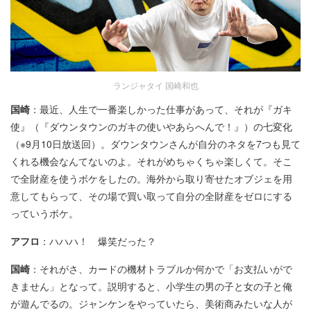
ランジャタイ 国崎和也
国崎
：最近、人生で一番楽しかった仕事があって、それが『ガキ
使』（『ダウンタウンのガキの使いやあらへんで！』）の七変化
（※9月10日放送回）。ダウンタウンさんが自分のネタを7つも見て
くれる機会なんてないのよ。それがめちゃくちゃ楽しくて。そこ
で全財産を使うボケをしたの。海外から取り寄せたオブジェを用
意してもらって、その場で買い取って自分の全財産をゼロにする
っていうボケ。
アフロ
：ハハハ！ 爆笑だった？
国崎
：それがさ、カードの機材トラブルか何かで「お支払いがで
きません」となって。説明すると、小学生の男の子と女の子と俺
が遊んでるの。ジャンケンをやっていたら、美術商みたいな人が