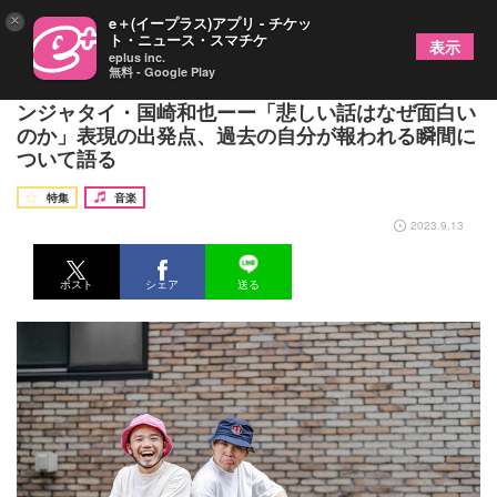
×
e＋(イープラス)アプリ - チケッ
ト・ニュース・スマチケ
表示
eplus inc.
無料 - Google Play
MOROHAアフロ『逢いたい、相対。』ゲストはラ
ンジャタイ・国崎和也ーー「悲しい話はなぜ面白い
のか」表現の出発点、過去の自分が報われる瞬間に
ついて語る
特集
音楽
2023.9.13
ポスト
シェア
送る