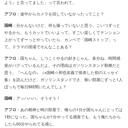
よう』と言ってました」って言われて。
アフロ
：途中からカメラを回していなかったってこと？
国崎
：分かんないけど、何も撮っていないと思う。こいつずっと
やるから、もうカットでいいよって。すごい楽しくてテンション
上がってずーっとやっていたら、カンペで「国崎ストップ」っ
て。ドラマの現場でそんなことある？
アフロ
：国ちゃん、しつこくやるの好きじゃん。多分ね、時間感
覚がバグっているんだよ。その理由はガソリンスタンド勤務だと
思う。『へんなの』（※国崎☆和也名義で発表した初のエッセイ
集）を読んだけど、ガソリンスタンドでさ、狭い部屋にずっと1人
ぼっちで毎日8時間いたんでしょ？
国崎
：アッハハハ、そうそう！
アフロ
：あの精神と時の部屋で、俺らの1分が国ちゃんにとっては
1秒になった。国ちゃんが1分やってる感覚でも、もう俺たちから
したら60分やられてる感じ。