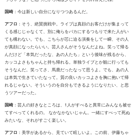
国崎
：今は新しい自分になりつつあるんだ。
アフロ
：そう、絶賛挑戦中。ライブは真顔のお客だけが集まって
くる感じじゃなくて、別に俺らをバカにするつもりで来た人がい
ても構わない。でも、こちらが芯に迫る演奏をして一瞬、その人
が真顔になったらいい。芸人さんがそうなんだよね。笑って帰る
んだけど「本気だったな、あの人たち」という後味が残るから、
カッコよさもちゃんと持ち帰れる。単独ライブとか観に行っても
そうなんだ。笑ってさ、馬鹿だったなって思うよ。でも、あの人
は本気で生きていたなって。質の良いカッコよさを胸に抱いて帰
れるじゃない。そういうのを自分もできるようになりたい、と思
うツアーだった。
国崎
：芸人の好きなところは、1人がすべると異常にみんなも被せ
てすべってくれるの。 なかなかないじゃん。一緒にすべって死ぬ
みたいな、それがすごく楽しい。
アフロ
：美学があるから、見ていて眩しいよ。この前、伊藤ちゃ