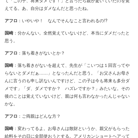
て「この子、将来ダメです！」と言ったら親が驚いていたのを覚
えてる。あ、自分はダメなんだと思ったね。
アフロ
：いやいや！ なんでそんなこと言われるの!?
国崎
：分かんない。全然覚えていないけど、本当にダメだったと
思う。
アフロ
：落ち着きがないとか？
国崎
：落ち着きがないを超えて、先生が「こいつは１回言ってや
らないとダメだぁ……」となったんだと思う。「お父さんお母さ
んに言うのも申し訳ないんですけど、この子は今も将来も多分ダ
メです」「ダ、ダメですか？ ハズレですか？」みたいな。その
後のことは覚えていないけど、親は何も言わなかったんじゃない
かな。
アフロ
：ご両親はどんな方？
国崎
：変わってるよ。お母さんは散財というか、親父がもらった
給料をその日に全部使おうとする。アメリカンショートヘアって