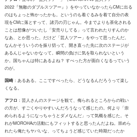
2022『無敵のダブルスツアー』）をやっていなかったらCMに出る
のはちょっと怖かったかも。というのも着ぐるみを着て自分の表
現をCMに落とすって、諸刃の刃じゃん。今までよりも茶化される
ことは想像がついたし「安売りしてる」って言われたりすんのか
なあ、とか思った。だけど「芸人ツアー」をやって思ったんだ。
なんかそういうのを振り切って、開き直った先に次のステージが
あるんじゃないかなって。瞬間の負けに気を取られないという
か。国ちゃんは特にあるよね？ すべった方が面白くなるっていう
のが。
国崎
：あるある。ここですべったら、どうなるんだろうって楽し
くなる。
アフロ
：芸人さんのステージを観て、侮られるところからの戦い
の方が、すごくやりやすいんだろうなって感じたの。何より「崇
められるようになっちゃうとダメなんだ」って気概を感じた。そ
れがMOROHAの活動にもフィットすると思ったんだよね。崇めら
れたら俺たちヤバいな、ってちょうど感じていた時期だったか