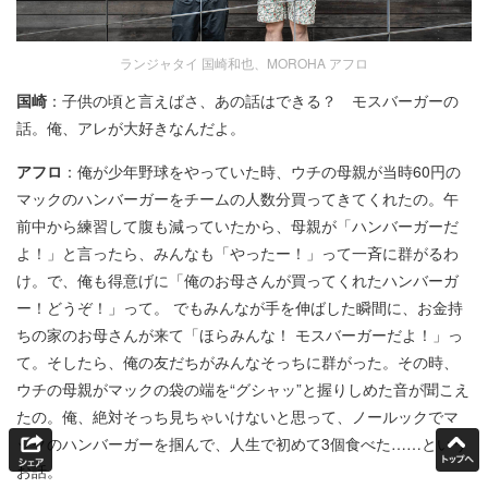
ランジャタイ 国崎和也、MOROHA アフロ
国崎
：子供の頃と言えばさ、あの話はできる？ モスバーガーの
話。俺、アレが大好きなんだよ。
アフロ
：俺が少年野球をやっていた時、ウチの母親が当時60円の
マックのハンバーガーをチームの人数分買ってきてくれたの。午
前中から練習して腹も減っていたから、母親が「ハンバーガーだ
よ！」と言ったら、みんなも「やったー！」って一斉に群がるわ
け。で、俺も得意げに「俺のお母さんが買ってくれたハンバーガ
ー！どうぞ！」って。 でもみんなが手を伸ばした瞬間に、お金持
ちの家のお母さんが来て「ほらみんな！ モスバーガーだよ！」っ
て。そしたら、俺の友だちがみんなそっちに群がった。その時、
ウチの母親がマックの袋の端を“グシャッ”と握りしめた音が聞こえ
たの。俺、絶対そっち見ちゃいけないと思って、ノールックでマ
ックのハンバーガーを掴んで、人生で初めて3個食べた……という
お話。