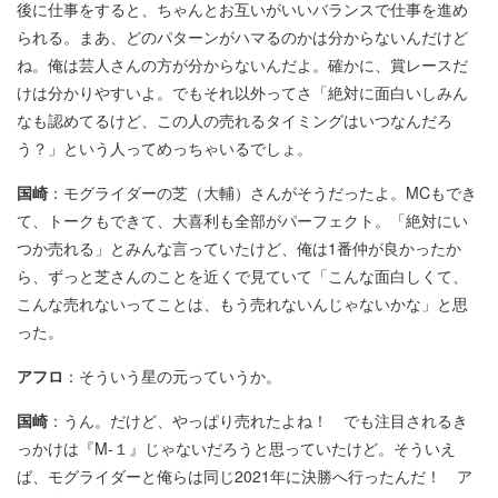
後に仕事をすると、ちゃんとお互いがいいバランスで仕事を進め
られる。まあ、どのパターンがハマるのかは分からないんだけど
ね。俺は芸人さんの方が分からないんだよ。確かに、賞レースだ
けは分かりやすいよ。でもそれ以外ってさ「絶対に面白いしみん
なも認めてるけど、この人の売れるタイミングはいつなんだろ
う？」という人ってめっちゃいるでしょ。
国崎
：モグライダーの芝（大輔）さんがそうだったよ。MCもでき
て、トークもできて、大喜利も全部がパーフェクト。「絶対にい
つか売れる」とみんな言っていたけど、俺は1番仲が良かったか
ら、ずっと芝さんのことを近くで見ていて「こんな面白しくて、
こんな売れないってことは、もう売れないんじゃないかな」と思
った。
アフロ
：そういう星の元っていうか。
国崎
：うん。だけど、やっぱり売れたよね！ でも注目されるき
っかけは『M-１』じゃないだろうと思っていたけど。そういえ
ば、モグライダーと俺らは同じ2021年に決勝へ行ったんだ！ ア