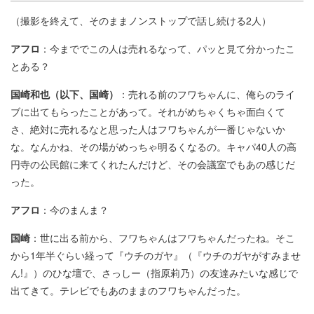
（撮影を終えて、そのままノンストップで話し続ける2人）
アフロ
：今まででこの人は売れるなって、パッと見て分かったこ
とある？
国崎和也（以下、国崎）
：売れる前のフワちゃんに、俺らのライ
ブに出てもらったことがあって。それがめちゃくちゃ面白くて
さ、絶対に売れるなと思った人はフワちゃんが一番じゃないか
な。なんかね、その場がめっちゃ明るくなるの。キャパ40人の高
円寺の公民館に来てくれたんだけど、その会議室でもあの感じだ
った。
アフロ
：今のまんま？
国崎
：世に出る前から、フワちゃんはフワちゃんだったね。そこ
から1年半ぐらい経って『ウチのガヤ』（『ウチのガヤがすみませ
ん!』）のひな壇で、さっしー（指原莉乃）の友達みたいな感じで
出てきて。テレビでもあのままのフワちゃんだった。