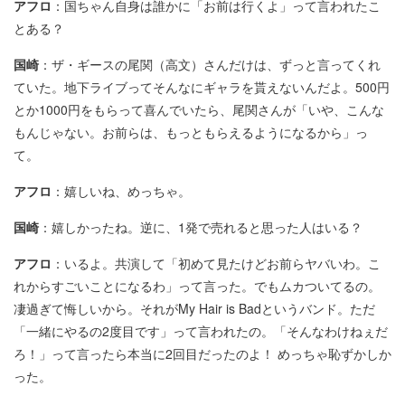
アフロ
：国ちゃん自身は誰かに「お前は行くよ」って言われたこ
とある？
国崎
：ザ・ギースの尾関（高文）さんだけは、ずっと言ってくれ
ていた。地下ライブってそんなにギャラを貰えないんだよ。500円
とか1000円をもらって喜んでいたら、尾関さんが「いや、こんな
もんじゃない。お前らは、もっともらえるようになるから」っ
て。
アフロ
：嬉しいね、めっちゃ。
国崎
：嬉しかったね。逆に、1発で売れると思った人はいる？
アフロ
：いるよ。共演して「初めて見たけどお前らヤバいわ。こ
れからすごいことになるわ」って言った。でもムカついてるの。
凄過ぎて悔しいから。それがMy Hair is Badというバンド。ただ
「一緒にやるの2度目です」って言われたの。「そんなわけねぇだ
ろ！」って言ったら本当に2回目だったのよ！ めっちゃ恥ずかしか
った。