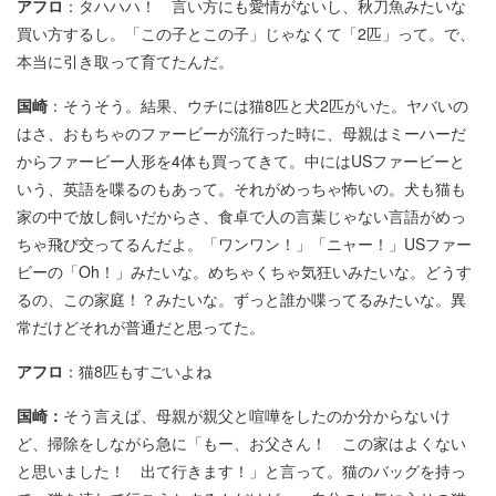
アフロ
：タハハハ！ 言い方にも愛情がないし、秋刀魚みたいな
買い方するし。「この子とこの子」じゃなくて「2匹」って。で、
本当に引き取って育てたんだ。
国崎
：そうそう。結果、ウチには猫8匹と犬2匹がいた。ヤバいの
はさ、おもちゃのファービーが流行った時に、母親はミーハーだ
からファービー人形を4体も買ってきて。中にはUSファービーと
いう、英語を喋るのもあって。それがめっちゃ怖いの。犬も猫も
家の中で放し飼いだからさ、食卓で人の言葉じゃない言語がめっ
ちゃ飛び交ってるんだよ。「ワンワン！」「ニャー！」USファー
ビーの「Oh！」みたいな。めちゃくちゃ気狂いみたいな。どうす
るの、この家庭！？みたいな。ずっと誰か喋ってるみたいな。異
常だけどそれが普通だと思ってた。
アフロ
：猫8匹もすごいよね
国崎：
そう言えば、母親が親父と喧嘩をしたのか分からないけ
ど、掃除をしながら急に「もー、お父さん！ この家はよくない
と思いました！ 出て行きます！」と言って。猫のバッグを持っ