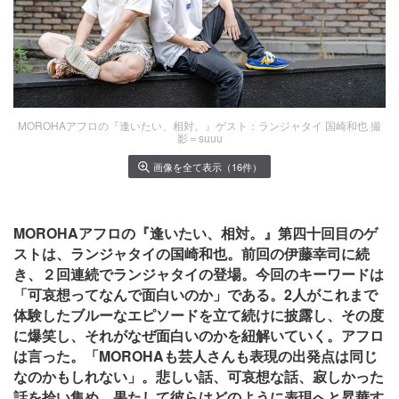
MOROHAアフロの『逢いたい、相対。』ゲスト：ランジャタイ 国崎和也 撮
影＝suuu
画像を全て表示（16件）
MOROHAアフロの『逢いたい、相対。』第四十回目のゲ
ストは、ランジャタイの国崎和也。前回の伊藤幸司に続
き、２回連続でランジャタイの登場。今回のキーワードは
「可哀想ってなんで面白いのか」である。2人がこれまで
体験したブルーなエピソードを立て続けに披露し、その度
に爆笑し、それがなぜ面白いのかを紐解いていく。アフロ
は言った。「MOROHAも芸人さんも表現の出発点は同じ
なのかもしれない」。悲しい話、可哀想な話、寂しかった
話を拾い集め、果たして彼らはどのように表現へと昇華す