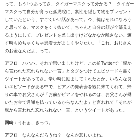
って。もう1つあってさ、タイガーマスクって分かる？ タイガー
マスクって自分が育った孤児院に、素性を隠して物をプレゼント
していたという、すごくいい話があって。今、俺はそれになろう
と思ってる。マスクをくり抜いて、ちゃんと自分の顔が全部見え
るようにして、プレゼントを差し出すけどなかなか離さない。渡
す時もめちゃくちゃ恩着せがましくやりたい。「これ、おじさん
のお金なんだよ」って。
アフロ
：ハハハ。それで思い出したけど、この前Twitterで「親か
ら言われた忘れられない一言」とタグをつけてエピソードを書く
ツイートがあってさ。辛い時に励ましてくれたとか、いろんな良
いエピソードがある中で、ピアノの発表会を観に来てくれて、帰
りの車でお父さんが「お前がピアノをやれるのは、お父さんが働
いたお金で月謝を払っているからなんだよ」と言われて「それが
親から言われた忘れられない一言」というツイートがあった。
国崎
：うわぁ、きっつ。
アフロ
：なんなんだろうね？ なんか悲しいよね。