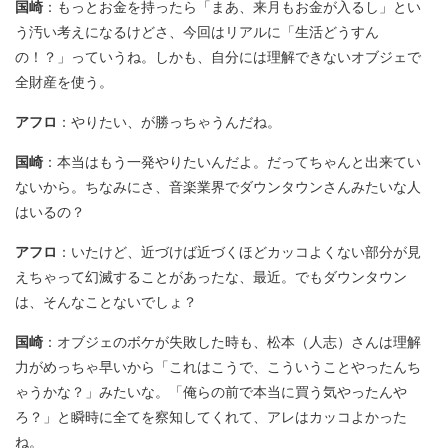
国崎
：もっとお金を持ったら「まあ、来月もお金が入るし」とい
う汚い考えになるけどさ、今回はリアルに「生活どうすん
の！？」っていうね。しかも、自分には理解できないオブジェで
全財産を使う。
アフロ
：やりたい、が勝っちゃうんだね。
国崎
：本当はもう一発やりたいんだよ。だってちゃんと出来てい
ないから。ちなみにさ、音楽業界でダウンタウンさんみたいな人
はいるの？
アフロ
：いたけど、近づけば近づくほどカッコよくない部分が見
えちゃって幻滅することがあったな、最近。でもダウンタウン
は、そんなことないでしょ？
国崎
：オブジェのボケが失敗した時も、松本（人志）さんは理解
力がめっちゃ早いから「これはこうで、こういうことやったんち
ゃうかな？」みたいな。「俺らの前で本当に買う気やったんや
ろ？」と瞬時に全てを察知してくれて、アレはカッコよかった
ね。