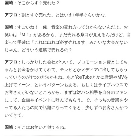
国崎
：そこからすぐ売れた？
アフロ
：割とすぐ売れた。とはいえ1年半ぐらいかな。
国崎
：すごいね！ 俺、音楽の売れ方って分からないんだよ。お
笑いは『M-1』があるから、まだ売れる糸口が見えるんだけど、音
楽って明確に「これに出れば必ず売れます」みたいな大会がない
じゃん。どういう道筋で売れるの？
アフロ
：しっかりした会社がついて、プロモーション費としてち
ゃんとお金をかけてくれて、テレビとかメディアに出してもらう
っていうのが1つの方法かもね。あとYouTubeとかに音源やMVを
上げてドーン、というパターンもある。もしくはライブハウスで
お客さんがいないところから、まずは対バン相手を自分のファン
にして、企画やイベントに呼んでもらう。で、そっちの音楽をや
ってる人たちの間で話題になってくると、少しずつお客さんがつ
いてきて。
国崎：
そこはお笑いと似てるね。