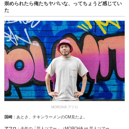
崇められたら俺たちヤバいな、ってちょうど感じてい
た
MOROHA アフロ
国崎
：あとさ、チキンラーメンのCM見たよ。
アフロ
：去年の「芸人ツアー」（MOROHA vs 芸人ツアー