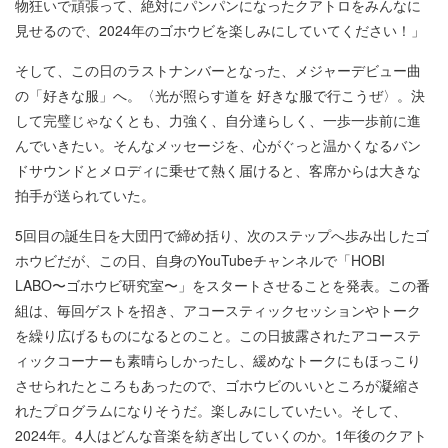
物狂いで頑張って、絶対にパンパンになったクアトロをみんなに
見せるので、2024年のゴホウビを楽しみにしていてください！」
そして、この日のラストナンバーとなった、メジャーデビュー曲
の「好きな服」へ。〈光が照らす道を 好きな服で行こうぜ〉。決
して完璧じゃなくとも、力強く、自分達らしく、一歩一歩前に進
んでいきたい。そんなメッセージを、心がぐっと温かくなるバン
ドサウンドとメロディに乗せて熱く届けると、客席からは大きな
拍手が送られていた。
5回目の誕生日を大団円で締め括り、次のステップへ歩み出したゴ
ホウビだが、この日、自身のYouTubeチャンネルで「HOBI
LABO〜ゴホウビ研究室〜」をスタートさせることを発表。この番
組は、毎回ゲストを招き、アコースティックセッションやトーク
を繰り広げるものになるとのこと。この日披露されたアコーステ
ィックコーナーも素晴らしかったし、緩めなトークにもほっこり
させられたところもあったので、ゴホウビのいいところが凝縮さ
れたプログラムになりそうだ。楽しみにしていたい。そして、
2024年。4人はどんな音楽を紡ぎ出していくのか。1年後のクアト