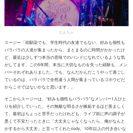
むんちゃ
スージー「幼馴染でも、学生時代の友達でもない、好みも個性も
バラバラの人達が集まったから、まとまるのに時間がかかったけ
ど、最近は少しずつ本当の意味でのバンドになれているような気
がしてます。この5年間、本当に大切なものを失った経験も、メン
バーそれぞれありました。でも、なんだかんだこうやって過ごし
ているのは、バラバラで全然違う人間が集まっているゴホウビだ
からこそではないかなと思います」。
そこからスージーは、“好みも個性もバラバラ”なメンバー1人ひと
りを紹介していった。その無敵な明るさが嫉妬するほど羨ましく
て、最初はちょっと苦手だったけれども、ライブ前に声の調子が
悪くて不安だったときに「大丈夫じゃなくなったら、俺がなんと
かするから大丈夫」と言ってくれたcody。10年以上の付き合いな