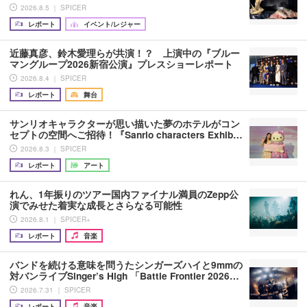
2026.8.5 ｜ SPICER
レポート
イベント/レジャー
近藤真彦、鈴木愛理らが共演！？ 上演中の『ブルー
マングループ2026新宿公演』プレスショーレポート
2026.8.4 ｜ SPICER
レポート
舞台
サンリオキャラクターが思い描いた夢のホテルがコン
セプトの空間へご招待！『Sanrio characters Exhib…
2026.8.3 ｜ SPICER
レポート
アート
れん、1年振りのツアー国内ファイナル満員のZepp公
演でみせた着実な成長とさらなる可能性
2026.8.1 ｜ SPICER+
レポート
音楽
バンドを続ける意味を問うたシンガーズハイと9mmの
対バンライブSinger’s High 「Battle Frontier 2026…
2026.7.31 ｜ SPICER
レポート
音楽