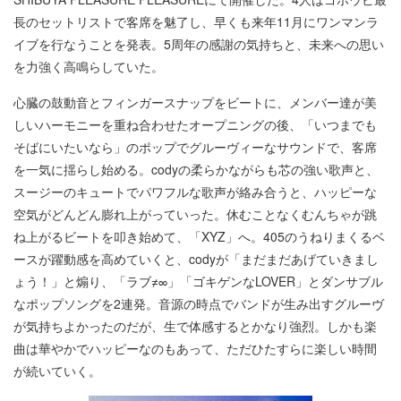
長のセットリストで客席を魅了し、早くも来年11月にワンマンラ
イブを行なうことを発表。5周年の感謝の気持ちと、未来への思い
を力強く高鳴らしていた。
心臓の鼓動音とフィンガースナップをビートに、メンバー達が美
しいハーモニーを重ね合わせたオープニングの後、「いつまでも
そばにいたいなら」のポップでグルーヴィーなサウンドで、客席
を一気に揺らし始める。codyの柔らかながらも芯の強い歌声と、
スージーのキュートでパワフルな歌声が絡み合うと、ハッピーな
空気がどんどん膨れ上がっていった。休むことなくむんちゃが跳
ね上がるビートを叩き始めて、「XYZ」へ。405のうねりまくるベ
ースが躍動感を高めていくと、codyが「まだまだあげていきまし
ょう！」と煽り、「ラブ≠∞」「ゴキゲンなLOVER」とダンサブル
なポップソングを2連発。音源の時点でバンドが生み出すグルーヴ
が気持ちよかったのだが、生で体感するとかなり強烈。しかも楽
曲は華やかでハッピーなのもあって、ただひたすらに楽しい時間
が続いていく。