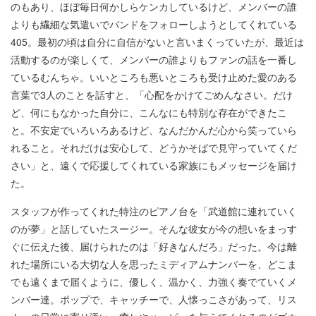
のもあり、ほぼ毎日何かしらケンカしているけど、メンバーの誰
よりも繊細な気遣いでバンドをフォローしようとしてくれている
405。最初の頃は自分に自信がないと言いまくっていたが、最近は
活動するのが楽しくて、メンバーの誰よりもファンの話を一番し
ているむんちゃ。いいところも悪いところも受け止めた愛のある
言葉で3人のことを話すと、「心配をかけてごめんなさい。だけ
ど、何にもなかった自分に、こんなにも特別な存在ができたこ
と。不安定でいろいろあるけど、なんだかんだ心から笑っていら
れること。それだけは安心して、どうかそばで見守っていてくだ
さい」と、遠くで応援してくれている家族にもメッセージを届け
た。
スタッフが作ってくれた特注のピアノ台を「武道館に連れていく
のが夢」と話していたスージー。そんな彼女が今の想いをまっす
ぐに伝えた後、届けられたのは「好きなんだろ」だった。今は離
れた場所にいる大切な人を思ったミディアムナンバーを、どこま
でも遠くまで届くように、優しく、温かく、力強く奏でていくメ
ンバー達。ポップで、キャッチーで、人懐っこさがあって、リス