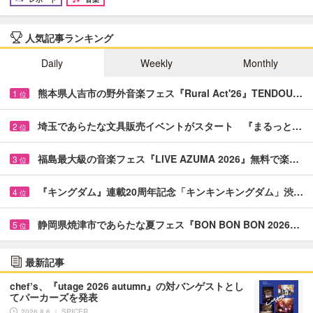
人気記事ランキング
Daily
Weekly
Monthly
熊本県人吉市の野外音楽フェス『Rural Act'26』TENDOU…
1
位
埼玉であらたな文具販売イベントがスタート 『まるっと…
2
位
福島最大級の音楽フェス『LIVE AZUMA 2026』無料で楽…
3
位
『キングダム』連載20周年記念「キンキンキングダム」渋…
4
位
静岡県焼津市であらたな夏フェス『BON BON BON 2026…
5
位
最新記事
chef’s、『utage 2026 autumn』の対バンゲストとし
てパーカーズを発表
2026.8.6 ｜ SPICER