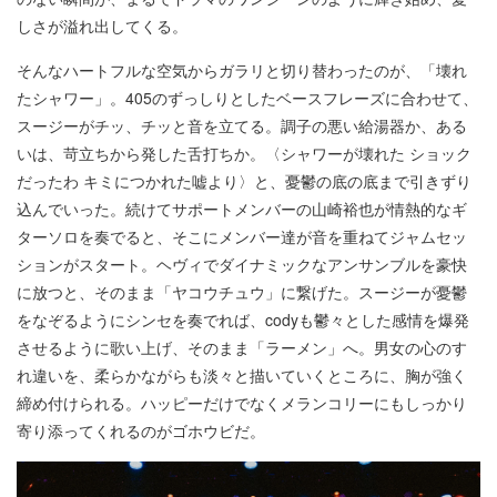
しさが溢れ出してくる。
そんなハートフルな空気からガラリと切り替わったのが、「壊れ
たシャワー」。405のずっしりとしたベースフレーズに合わせて、
スージーがチッ、チッと音を立てる。調子の悪い給湯器か、ある
いは、苛立ちから発した舌打ちか。〈シャワーが壊れた ショック
だったわ キミにつかれた嘘より〉と、憂鬱の底の底まで引きずり
込んでいった。続けてサポートメンバーの山崎裕也が情熱的なギ
ターソロを奏でると、そこにメンバー達が音を重ねてジャムセッ
ションがスタート。ヘヴィでダイナミックなアンサンブルを豪快
に放つと、そのまま「ヤコウチュウ」に繋げた。スージーが憂鬱
をなぞるようにシンセを奏でれば、codyも鬱々とした感情を爆発
させるように歌い上げ、そのまま「ラーメン」へ。男女の心のす
れ違いを、柔らかながらも淡々と描いていくところに、胸が強く
締め付けられる。ハッピーだけでなくメランコリーにもしっかり
寄り添ってくれるのがゴホウビだ。