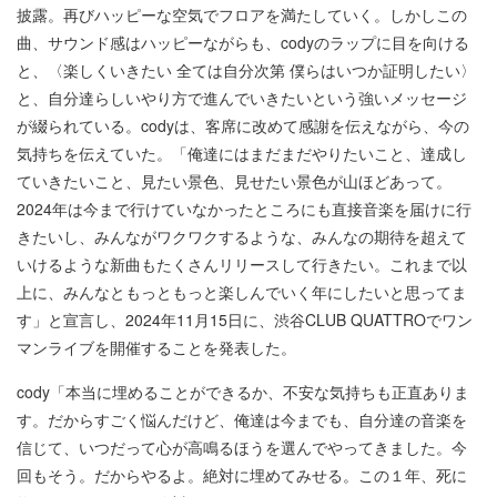
披露。再びハッピーな空気でフロアを満たしていく。しかしこの
曲、サウンド感はハッピーながらも、codyのラップに目を向ける
と、〈楽しくいきたい 全ては自分次第 僕らはいつか証明したい〉
と、自分達らしいやり方で進んでいきたいという強いメッセージ
が綴られている。codyは、客席に改めて感謝を伝えながら、今の
気持ちを伝えていた。「俺達にはまだまだやりたいこと、達成し
ていきたいこと、見たい景色、見せたい景色が山ほどあって。
2024年は今まで行けていなかったところにも直接音楽を届けに行
きたいし、みんながワクワクするような、みんなの期待を超えて
いけるような新曲もたくさんリリースして行きたい。これまで以
上に、みんなともっともっと楽しんでいく年にしたいと思ってま
す」と宣言し、2024年11月15日に、渋谷CLUB QUATTROでワン
マンライブを開催することを発表した。
cody「本当に埋めることができるか、不安な気持ちも正直ありま
す。だからすごく悩んだけど、俺達は今までも、自分達の音楽を
信じて、いつだって心が高鳴るほうを選んでやってきました。今
回もそう。だからやるよ。絶対に埋めてみせる。この１年、死に