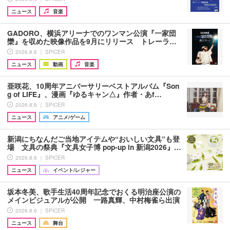
ニュース
音楽
GADORO、横浜アリーナでのワンマン公演『一家団
欒』を収めた映像作品を9月にリリース トレーラ…
2026.8.6 ｜ SPICER
ニュース
動画
音楽
亜咲花、10周年アニバーサリーベストアルバム『Son
g of LIFE』、漫画『ゆるキャン△』作者・あf…
2026.8.6 ｜ SPICER
ニュース
アニメ/ゲーム
新潟にちなんだご当地アイテムや“おいしい文具”も登
場 文具の祭典『文具女子博 pop-up in 新潟2026』…
2026.8.6 ｜ SPICER
ニュース
イベント/レジャー
坂本冬美、歌手生活40周年記念でおくる明治座公演の
メインビジュアルが公開 一路真輝、中村梅雀ら出演
2026.8.6 ｜ SPICER
ニュース
舞台