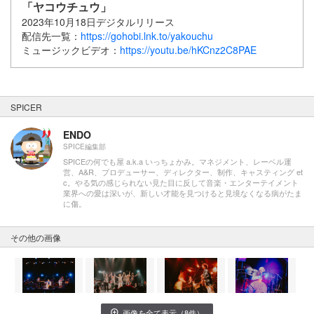
「ヤコウチュウ」
2023年10月18日デジタルリリース
配信先一覧：
https://gohobi.lnk.to/yakouchu
ミュージックビデオ：
https://youtu.be/hKCnz2C8PAE
SPICER
ENDO
SPICE編集部
SPICEの何でも屋 a.k.a いっちょかみ。マネジメント、レーベル運
営、A&R、プロデューサー、ディレクター、制作、キャスティング et
c。やる気の感じられない見た目に反して音楽・エンターテイメント
業界への愛は深いが、新しい才能を見つけると見境なくなる病がたま
に傷。
その他の画像
画像を全て表示（8件）