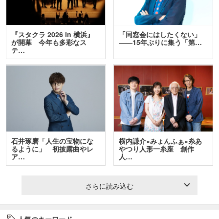
『スタクラ 2026 in 横浜』
「同窓会にはしたくない」
が開幕 今年も多彩なス
――15年ぶりに集う「第…
テ…
石井琢磨「人生の宝物にな
横内謙介×みょんふぁ×糸あ
るように」 初披露曲やレ
やつり人形一糸座 創作
ア…
人…
さらに読み込む
人気のキーワード