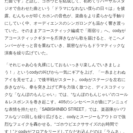
た曲です」と話し、ゴホウビを結成して、初めてリハーサルスタ
ジオで合わせた曲という「ドラマになれない僕らの日々は」を披
露。むんちゃが叩くカホンの音色が、楽曲をより柔らかな手触り
にしていく中、オーディエンスのシンガロングも温かく響き渡っ
ていた。そのままアコースティック編成で「雨宿り」へ。codyが
アコースティックギターを爪弾きながら歌を届けると、そこへメ
ンバーがそっと音を重ねていき、親密ながらもドラマティックな
演奏を繰り広げていた。
「それじゃあ心を丸裸にしておもいっきり楽しんでいきましょ
う！」というcodyの叫びから一気にギアを上げ、「一糸まとわぬ
アイを見せてよ」で後半戦がスタート。codyがステージを左右に
歩きながら、拳を突き上げて声を力強く放つと、ディスコティッ
クな「なんぼのもんじゃい」では、“なんぼのもんじゃい”のコール
＆レスポンスを巻き起こす。405のシンセベースが曲にアンニュイ
な表情を持たせた「SABISHINBO STREET」では、楽器隊がパワ
フルなソロ回しを繰り広げると、codyとスージーもアウトロで強
烈なフェイクを轟かせる。“ゴホウビエクササイズのお時間で
す！”とcodyがフロアをリードしてなだれ込んだのは「ラムネ」。