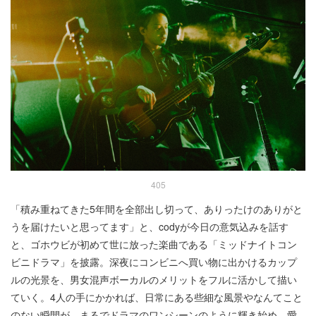
405
「積み重ねてきた5年間を全部出し切って、ありったけのありがと
うを届けたいと思ってます」と、codyが今日の意気込みを話す
と、ゴホウビが初めて世に放った楽曲である「ミッドナイトコン
ビニドラマ」を披露。深夜にコンビニへ買い物に出かけるカップ
ルの光景を、男女混声ボーカルのメリットをフルに活かして描い
ていく。4人の手にかかれば、日常にある些細な風景やなんてこと
のない瞬間が、まるでドラマのワンシーンのように輝き始め、愛