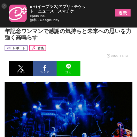
×
e＋(イープラス)アプリ - チケッ
ト・ニュース・スマチケ
表示
eplus inc.
無料 - Google Play
ゴホウビ、男女混声豆腐メンタル4人組バンドが5周
年記念ワンマンで感謝の気持ちと未来への思いを力
強く高鳴らす
レポート
音楽
2023.11.13
ポスト
シェア
送る