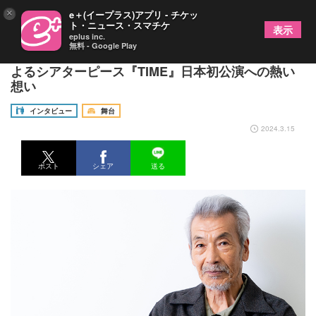
×
e＋(イープラス)アプリ - チケッ
ト・ニュース・スマチケ
表示
eplus inc.
無料 - Google Play
田中泯（出演）が語る、坂本龍一さんと高谷史郎に
よるシアターピース『TIME』日本初公演への熱い
想い
インタビュー
舞台
2024.3.15
ポスト
シェア
送る