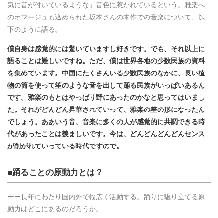
気に音が付いているような」音色に惹かれているという。雅楽へ
のオマージュも込められた坂本さんの本作での音楽について、以
下のように語る。
僕自身は感覚的には驚いていますし好きです。でも、それ以上に
語ることは難しいですね。ただ、僕は世界各地の少数民族の資料
を集めています。中国にたくさんいる少数民族のなかに、長い植
物の筒を使って笙のような音を出して踊る民族がいっぱいあるん
です。雅楽のもとはやっぱり野にあったのかなと思ってはいまし
た。それがどんどん昇華されていって、雅楽の笙の形になったん
でしょう。ああいう音、音楽に多くの人が感覚的に共調できる時
代があったことは羨ましいです。今は、どんどんどんどんセンス
が削がれていっている時代ですので。
■踊ることの原動力とは？
ーー長年にわたり国内外で幅広く活動する。踊りに駆り立てる原
動力はどこにあるのだろうか。