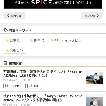
見逃せない
の最新情報をお届けします
前の記事
次の記事
関連キーワード
坂本龍一
田中泯
SPICEインタビュー
高谷史郎
関連記事
西川貴教に直撃、滋賀最大の音楽イベント『FEST. IN
AZUMA』に懸ける思いとは？
2026.8.6 ｜ SPICER
インタビュー
音楽
檀れい＆阪口珠美に聞く、『Tokyo Kaidan Collectio
n2026』へのワクワクや朗読劇の面白さ
2026.8.5 ｜ SPICER