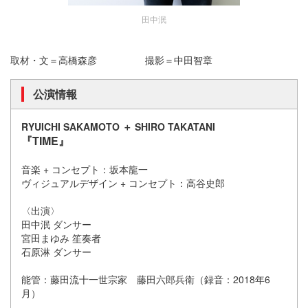
田中泯
取材・文＝高橋森彦 撮影＝中田智章
公演情報
RYUICHI SAKAMOTO ＋ SHIRO TAKATANI
『TIME』
音楽 + コンセプト：坂本龍一
ヴィジュアルデザイン + コンセプト：高谷史郎
〈出演〉
田中泯 ダンサー
宮田まゆみ 笙奏者
石原淋 ダンサー
能管：藤田流十一世宗家 藤田六郎兵衛（録音：2018年6
月）