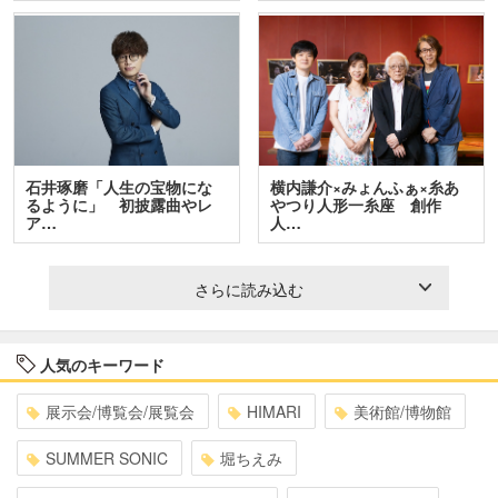
石井琢磨「人生の宝物にな
横内謙介×みょんふぁ×糸あ
るように」 初披露曲やレ
やつり人形一糸座 創作
ア…
人…
さらに読み込む
人気のキーワード
展示会/博覧会/展覧会
HIMARI
美術館/博物館
SUMMER SONIC
堀ちえみ