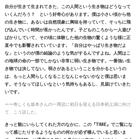
自分が生きて生まれてきた、この人間という生き物はどうなって
いくんだろう？ という好奇心があります。僕は小さい頃から他
の生き物に、あるいは自然現象に興味を持っていて、そっちに飛
び込んでいく時間が長かったんです。子どものころから一人遊び
ばかりしていて、その頃に体験した他の生物の驚くような様に正
直今でも影響されていています。「自分はやっぱり生き物だよ
な」というのが僕の結論のような気がするんですよね。人間はこ
の地球の命の一部でしかない非常に弱い生き物です。一番強い生
き物では決してない。弱さがあるということを分かるというの
は、もっと人間らしくなることなんじゃないかなと僕は思いま
す。そうなってほしいなという気持ちもあるし、見届けていきた
いです。
ーー奇しくも坂本さんの一周忌に初日を迎える日本初上演に向け
て、こう話した。
きっと観にいらしてくれた方のなかに、この『TIME』でご覧にな
って感じたりするようなものの何かが必ず棲んでいると思いま