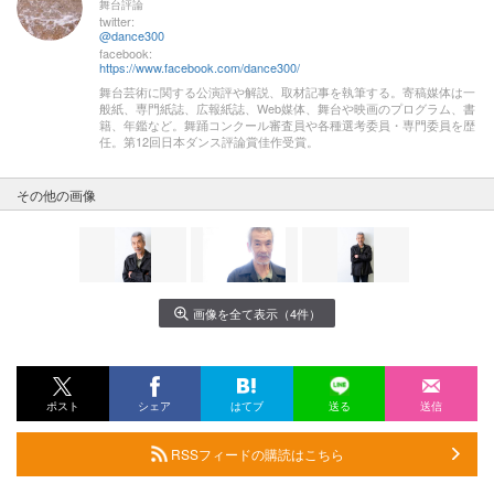
舞台評論
twitter:
@dance300
facebook:
https://www.facebook.com/dance300/
舞台芸術に関する公演評や解説、取材記事を執筆する。寄稿媒体は一
般紙、専門紙誌、広報紙誌、Web媒体、舞台や映画のプログラム、書
籍、年鑑など。舞踊コンクール審査員や各種選考委員・専門委員を歴
任。第12回日本ダンス評論賞佳作受賞。
その他の画像
画像を全て表示（4件）
ポスト
シェア
はてブ
送る
送信
RSSフィードの購読はこちら