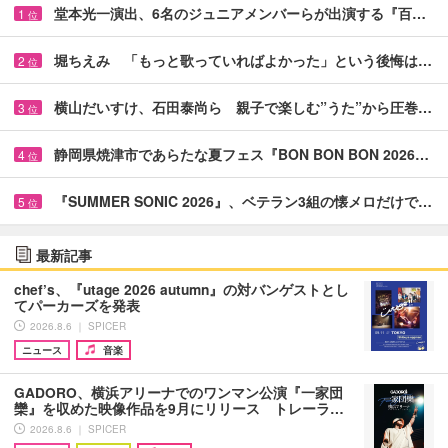
堂本光一演出、6名のジュニアメンバーらが出演する『百…
1
位
堀ちえみ 「もっと歌っていればよかった」という後悔は…
2
位
横山だいすけ、石田泰尚ら 親子で楽しむ”うた”から圧巻…
3
位
静岡県焼津市であらたな夏フェス『BON BON BON 2026…
4
位
『SUMMER SONIC 2026』、ベテラン3組の懐メロだけで…
5
位
最新記事
chef’s、『utage 2026 autumn』の対バンゲストとし
てパーカーズを発表
2026.8.6 ｜ SPICER
ニュース
音楽
GADORO、横浜アリーナでのワンマン公演『一家団
欒』を収めた映像作品を9月にリリース トレーラ…
2026.8.6 ｜ SPICER