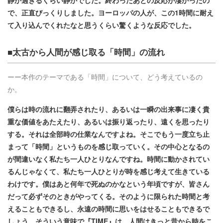
静か過ぎるくらい静かでした。終わったあとの反応が凄かったの
で、正直びっくりしました。ヨーロッパの人が、この1時間に耐え
て入り込んでくれたなと思うくらい驚くような反応でした。
■太古から人間が感じ取る「時間」の流れ
ーー本作のテーマである「時間」について、どう考えているの
か。
僕らは時の流れに翻弄されたり、あるいは一瞬の出来事に凄く貴
重な価値をあたえたり、あるいは振り返ったり、遠くを思ったり
する。それは全部時の仕業なんですよね。そこでもう一度立ち止
まって「時間」というものを感じ取っていく。その中心となるの
が間違いなく私たち一人ひとりなんですね。時間に動かされてい
るんじゃなくて、私たち一人ひとりが時を感じ考えて生きている
わけです。僕はあと何年で死ぬのかなという年頃ですが、皆さん
だって必ずそのときがやってくる。そのように限られた時間と考
えることもできるし、永遠の時間に思いをはせることもできるで
しょう。そういう意味で『TIME』は、人間はきっと昔から時をこ