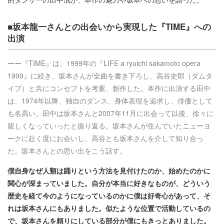
■坂本龍一さんとの出会いから実現した『TIME』への
出演
ーー『TIME』は、1999年の『LIFE a ryuichi sakamoto opera
1999』に続き、坂本さんが全曲を書き下ろし、高谷史郎（ダムタ
イプ）と共にコンセプトを考案、創作した。本作に出演する田中
は、1974年以降、独自のダンス、身体表現を追求し、俳優として
も名高い。田中は坂本さんと2007年11月に出会って以後、徐々に
親しくなっていったと振り返る。坂本さんが住んでいたニューヨ
ークに赴く度にお会いし、高谷とも坂本さんを介して知り合っ
た。坂本さんとの思い出をこう話す。
僕自身なぜ人類は踊りという方法を見付けたのか、始めたのかに
関心が深まっていました。自分が本当に好きなものが、どういう
歴史を経て今のようになっているのかに僕は好奇心があって、そ
れは坂本さんにもありました。似たような位置で活動しているの
で、坂本さんを頼りにしている部分が僕にもきっとありました。