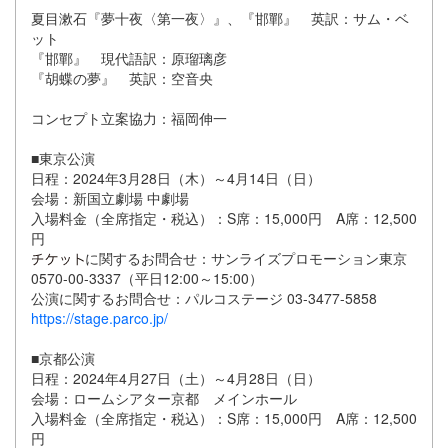
夏目漱石『夢十夜〈第一夜〉』、『邯鄲』 英訳：サム・ベ
ット
『邯鄲』 現代語訳：原瑠璃彦
『胡蝶の夢』 英訳：空音央
コンセプト立案協力：福岡伸一
■東京公演
日程：2024年3月28日（木）～4月14日（日）
会場：新国立劇場 中劇場
入場料金（全席指定・税込）：S席：15,000円 A席：12,500
円
に関するお問合せ：サンライズプロモーション東京
0570-00-3337（平日12:00～15:00）
公演に関するお問合せ：パルコステージ 03-3477-5858
https://stage.parco.jp/
■京都公演
日程：2024年4月27日（土）～4月28日（日）
会場：ロームシアター京都 メインホール
入場料金（全席指定・税込）：S席：15,000円 A席：12,500
円