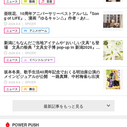
ニュース
動画
音楽
亜咲花、10周年アニバーサリーベストアルバム『Son
g of LIFE』、漫画『ゆるキャン△』作者・あf…
2026.8.6 ｜ SPICER
ニュース
アニメ/ゲーム
新潟にちなんだご当地アイテムや“おいしい文具”も登
場 文具の祭典『文具女子博 pop-up in 新潟2026』…
2026.8.6 ｜ SPICER
ニュース
イベント/レジャー
坂本冬美、歌手生活40周年記念でおくる明治座公演の
メインビジュアルが公開 一路真輝、中村梅雀ら出演
2026.8.6 ｜ SPICER
ニュース
舞台
最新記事をもっと見る
POWER PUSH