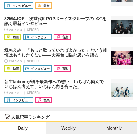
インタビュー
舞台
82MAJOR 次世代K-POPボーイズグループの“今”を
訊く最新インタビュー
2026.8.3 ｜ SPICER
動画
インタビュー
音楽
堀ちえみ 「もっと歌っていればよかった」という後
悔はもうしたくない――大舞台に臨む思いを語る
2026.8.3 ｜ SPICER
動画
インタビュー
音楽
新生koboreが語る最新作への想い「いちばん悩んで、
いちばん考えて、いちばん向き合った」
2026.8.1 ｜ SPICER+
インタビュー
音楽
人気記事ランキング
Daily
Weekly
Monthly