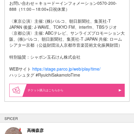
お問い合わせ＝キョードーインフォメーション0570-200-
888（11:00～18:00※日祝休業）
〈東京公演〉主催: (株)パルコ、朝日新聞社、集英社-T
JAPAN 後援: J-WAVE、TOKYO FM、interfm、TBSラジオ
〈京都公演〉主催: ABCテレビ、サンライズプロモーション大
阪、(株)パルコ、朝日新聞社、集英社-T JAPAN 共催: ローム
シアター京都（公益財団法人京都市音楽芸術文化振興財団）
特別協賛：シャボン玉石けん株式会社
WEBサイト
https://stage.parco.jp/web/play/time/
ハッシュタグ #RyuichiSakamotoTime
購入はこちらから
SPICER
高橋森彦