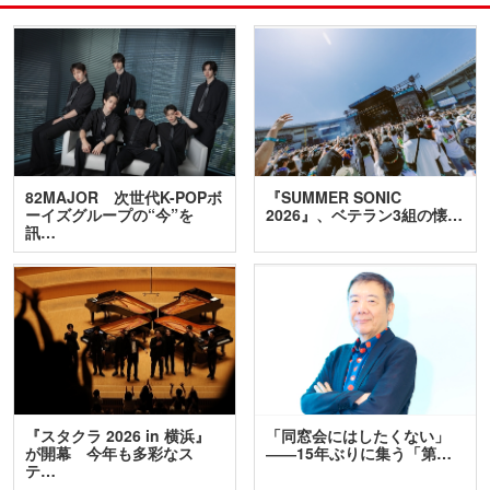
82MAJOR 次世代K-POPボ
『SUMMER SONIC
ーイズグループの“今”を
2026』、ベテラン3組の懐…
訊…
『スタクラ 2026 in 横浜』
「同窓会にはしたくない」
が開幕 今年も多彩なス
――15年ぶりに集う「第…
テ…