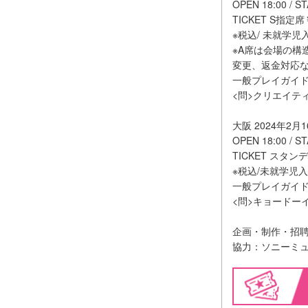
OPEN 18:00 / ST
TICKET S指定席￥
※税込/ 未就学児
※A席は会場の
変更、返金対応
一般プレイガイ
<問>クリエイティブマ
大阪 2024年2月16
OPEN 18:00 / S
TICKET スタンデ
※税込/未就学児
一般プレイガイ
<問>キョードーイン
企画・制作・招
協力：ソニーミ