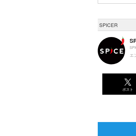
SPICER
S
SP
エ
ポスト