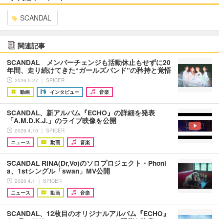
SCANDAL
関連記事
SCANDAL メンバーチェンジも活動休止もせずに20
年間、走り続けてきた“ガールズバンド”の矜持と覚悟
2026.5.27 ｜ SPICER
動画
インタビュー
音楽
SCANDAL、新アルバム『ECHO』の詳細を発表
「A.M.D.K.J.」のライブ映像を公開
2026.4.10 ｜ SPICER
ニュース
動画
音楽
SCANDAL RINA(Dr,Vo)のソロプロジェクト・Phoni
a、1stシングル「swan」MV公開
2026.4.1 ｜ SPICER
ニュース
動画
音楽
SCANDAL、12枚目のオリジナルアルバム『ECHO』