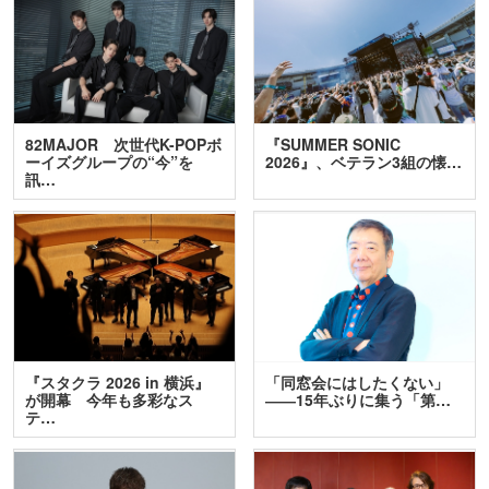
82MAJOR 次世代K-POPボ
『SUMMER SONIC
ーイズグループの“今”を
2026』、ベテラン3組の懐…
訊…
『スタクラ 2026 in 横浜』
「同窓会にはしたくない」
が開幕 今年も多彩なス
――15年ぶりに集う「第…
テ…