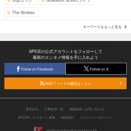
洋楽ロック
SUMMER SONICライブ
The Strokes
キーワードをもっと見る
SPICEの公式アカウントをフォローして
最新のエンタメ情報を手に入れよう
Follow on Facebook
Follow on X
RSSフィードの購読はこちら
運営会社
記事提供一覧
掲載依頼 / お問い合わせ
SPICER（ライター）募集
利用規約
プライバシーポリシー
JASRAC許諾第9008487009Y31018号