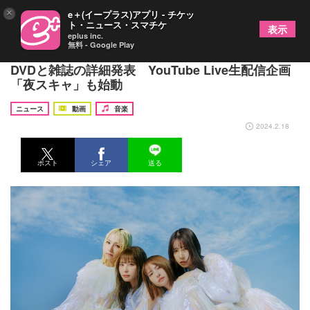
×
e＋(イープラス)アプリ - チケッ
ト・ニュース・スマチケ
表示
eplus inc.
無料 - Google Play
SCANDAL、ニューアルバム『LUMINOUS』付属の
DVDと雑誌の詳細発表 YouTube Live生配信企画
「夜スキャ」も始動
ニュース
動画
音楽
2024.2.18
ポスト
シェア
送る