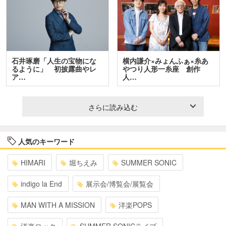
石井琢磨「人生の宝物にな
横内謙介×みょんふぁ×糸あ
るように」 初披露曲やレ
やつり人形一糸座 創作
ア…
人…
さらに読み込む
人気のキーワード
HIMARI
堀ちえみ
SUMMER SONIC
indigo la End
展示会/博覧会/展覧会
MAN WITH A MISSION
洋楽POPS