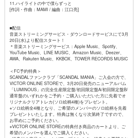
11.ハイライトの中で僕らずっと
[作詞・作曲：MAMI / 編曲：江口亮]
■配信
音楽ストリーミングサービス・ダウンロードサービスにて3月
20日(水)より配信スタート！
＊音楽ストリーミングサービス：Apple Music、Spotify、
YouTube Music、LINE MUSIC、Amazon Music、Deezer、
AWA、Rakuten Music、KKBOX、TOWER RECORDS MUSIC
＜FC予約特典＞
SCANDALファンクラブ「SCANDAL MANIA」ご入会の方で、
VICTOR ONLINE STOREで、3月20日発売のニューアルバム
「LUMINOUS」の完全生産限定盤/初回限定盤A/初回限定盤B/
通常盤のいずれかをご予約・ご購入いただいた方に先着でオ
リジナルクリアトレカ(ソロ絵柄4種)をプレゼント。
※ソロ絵柄全4種となり、ご希望のメンバーのソロ絵柄を先着
プレゼントいたします。特典は無くなり次第終了ですので、
お早めにご予約ください。
※VICTOR ONLINE STOREの特典付き商品のカートより、ご
希望のメンバーを選んでご購入ください。