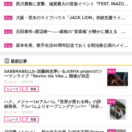
西川貴教に直撃、滋賀最大の音楽イベント『FEST. INAZU…
2
位
大阪・茨木のライブハウス「JACK LION」存続支援ライ…
3
位
石田泰尚×渡辺雄一――破格の“音楽魂”が静かに燃える …
4
位
坂本冬美、歌手生活40周年記念でおくる明治座公演のメイ…
5
位
最新記事
SABBRABELLS×加藤純也率いるJUNYA projectのツ
NEW
ーマンライブ『Revive the Vibe.』開催が決定
22:00 ｜ SPICER
ニュース
音楽
ハク。メジャー1stアルバム『世界が変わる時』の詳
NEW
細発表、アルバムよりオープニングナンバー「渋谷…
21:00 ｜ SPICER
ニュース
音楽
川辺素（ミツメ）、初の自主企画『“行方不明”Releas