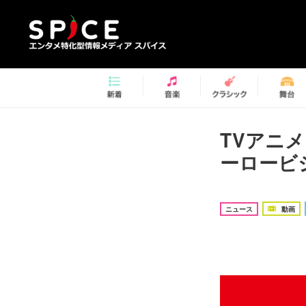
TVアニ
ーロービ
ニュース
動画