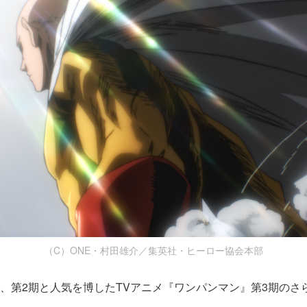
（C）ONE・村田雄介／集英社・ヒーロー協会本部
期、第2期と人気を博したTVアニメ『ワンパンマン』第3期のさ