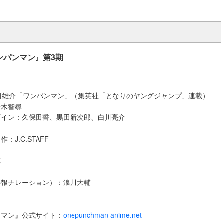
ンパンマン』第3期
田雄介「ワンパンマン」（集英社「となりのヤングジャンプ」連載）
鈴木智尋
ザイン：久保田誓、黒田新次郎、白川亮介
J.C.STAFF
慎
特報ナレーション）：浪川大輔
ンマン』公式サイト：
onepunchman-anime.net