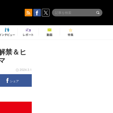
解禁＆ヒ
マ
2024.3.1
シェア