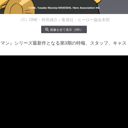
（C）ONE・村田雄介／集英社・ヒーロー協会本部
画像を全て表示（5件）
ンマン』シリーズ最新作となる第3期の特報、スタッフ、キャス