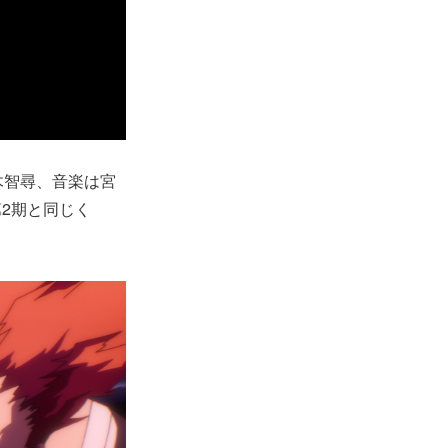
木智尋、音楽は宮
2期と同じく