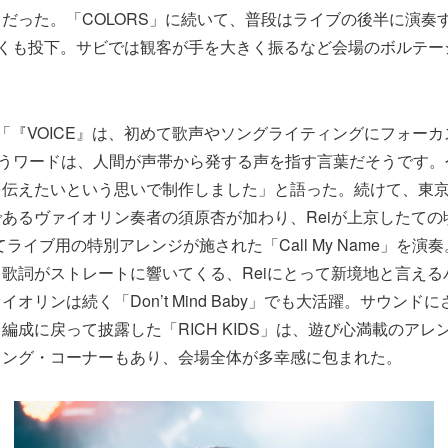
だった。「COLORS」に続いて、普段はライブの後半に演奏
早くも投下。サビでは観客が手を大きく振るなど会場のボルテー
「『VOICE』は、初めて歌声やソングライティングにフォー
”というワードは、人間が声帯から発する声を指す言葉だそうです
を伝えたいという思いで制作しました」と語った。続けて、東
あるヴァイオリン奏者の須原杏が加わり、Reiが上京したての
てライブ用の特別アレンジが施された「Call My Name」を
歌詞がストレートに響いてくる、Reiにとって新境地と言える
オリンは続く「Don’t Mind Baby」でも大活躍。サウンド
編成に戻って披露した「RICH KIDS」は、遊び心満載のアレ
ロング・コーナーもあり、会場全体が多幸感に包まれた。