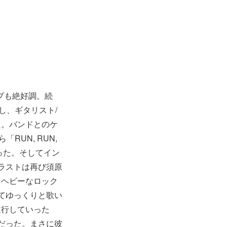
ップも絶好調。続
露し、ギタリスト/
た。バンドとのケ
RUN, RUN,
った。そしてイン
本編ラストは再び須原
るヘビーなロック
てゆっくりと歌い
進行していった
だった。まさに彼