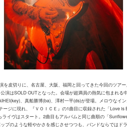
公演を皮切りに、名古屋、大阪、福岡と回ってきた今回のツア
公演はSOLD OUTとなった。会場が超満員の熱気に包まれる
IHEI(key)、真船勝博(ba)、澤村一平(ds)が登場。メロウな
ージに現れ、『ＶＯＩＣＥ』の1曲目に収録された「Love is Beauti
ot」からライヴはスタート。2曲目もアルバムと同じ曲順の「Sunflo
ポップのような軽やかさを感じさせつつも、バンドならではド