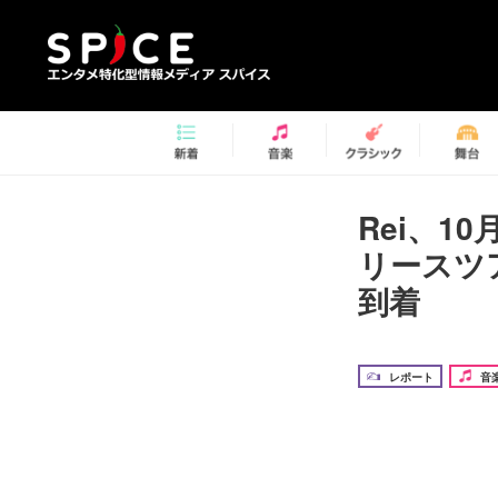
Rei、1
リースツ
到着
レポート
音