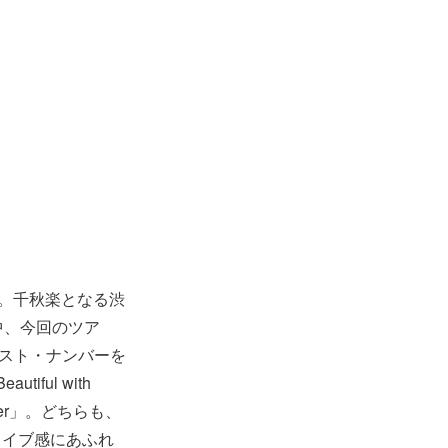
ー。千秋楽となる渋
中、今回のツア
インスト・ナンバーを
ful with
wer」。どちらも、
ライブ感にあふれ