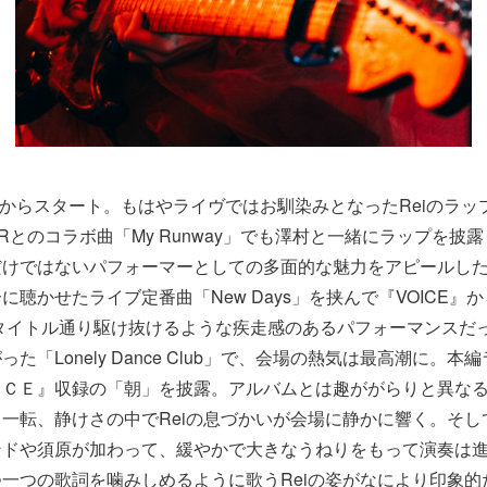
T」からスタート。もはやライヴではお馴染みとなったReiのラ
ERとのコラボ曲「My Runway」でも澤村と一緒にラップを披
だけではないパフォーマーとしての多面的な魅力をアピールし
聴かせたライブ定番曲「New Days」を挟んで『VOICE』から「
タイトル通り駆け抜けるような疾走感のあるパフォーマンスだ
た「Lonely Dance Club」で、会場の熱気は最高潮に。
ＩＣＥ』収録の「朝」を披露。アルバムとは趣ががらりと異な
一転、静けさの中でReiの息づかいが会場に静かに響く。そし
ンドや須原が加わって、緩やかで大きなうねりをもって演奏は
一つの歌詞を噛みしめるように歌うReiの姿がなにより印象的