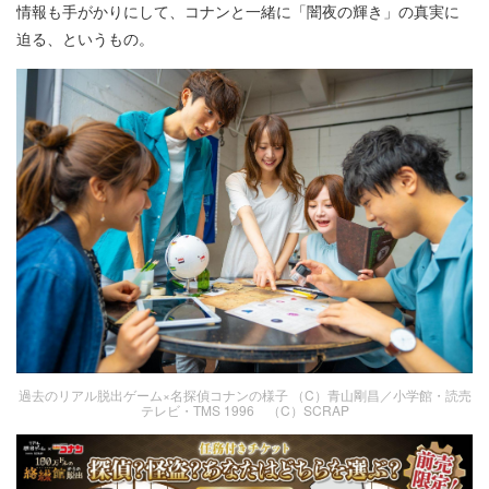
情報も手がかりにして、コナンと一緒に「闇夜の輝き」の真実に
迫る、というもの。
過去のリアル脱出ゲーム×名探偵コナンの様子 （C）青山剛昌／小学館・読売
テレビ・TMS 1996 （C）SCRAP