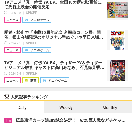
TVアニメ『真・侍伝 YAIBA』全国10カ所の映画館に
て先行上映会の開催決定
2025.2.5 ｜ SPICER
ニュース
アニメ/ゲーム
愛媛・松山で『連載30周年記念 名探偵コナン展』開
催、松山会場限定のオリジナル手ぬぐいや平日来場…
2024.9.5 ｜ SPICER
ニュース
アニメ/ゲーム
TVアニメ『真・侍伝 YAIBA』ティザーPV＆ティザー
ビジュアル解禁 キャストに高山みなみ、石見舞菜香…
2024.9.4 ｜ SPICER
ニュース
動画
アニメ/ゲーム
人気記事ランキング
Daily
Weekly
Monthly
広島東洋カープ追加3試合決定！ 9/25巨人戦などチケッ…
1
位