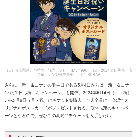
（C）青山剛昌／小学館・読売テレビ・TMS 1996 （C）2024 青山剛昌／名
探偵コナン製作委員会 （C）SCRAP
さらに、新一＆コナンの誕生日である5月4日からは「新一＆コナ
ン 誕生日お祝いキャンペーン」も開催。2024年5月4日（土・祝）
から5月6日（月・祝）に
を購入した人全員に、会場でオ
リジナルポストカードがプレゼントされる。期間限定のキャンペ
ーンとなるので、ぜひこの期間に
を入手したい。