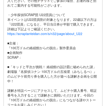
入ください。その他
でご参加の場合、お連れ様と別
れてご案内する可能性がございます。
・少年探偵SCRAP団 U22団員について
本イベントはU22団員割の対象となります。22歳以下の方は
「U22団員」になると、平日当日券が半額で購入できます。
詳細は下記よりご確認ください。
https://scraptanteidan.com/s/n32/page/about_U22
■主催：
『100万ドルの絡繰館からの脱出』製作委員会
■企画制作
SCRAP：
■「キッドと平次が挑戦！ 絡繰館の設計図に秘められた謎」
劇場版『名探偵コナン 100万ドルの五稜星（みちしるべ）』
のムビチケ前売り券を購入した方が遊べる謎解き企画を公開
中！
謎解き特設ページにアクセスして、ムビチケ購入番号、暗証
番号を入力することで謎解きに挑戦いただけます。今回の
『100万ドルの絡繰館からの脱出』にもつながる謎やストー
リーをお楽しみください！