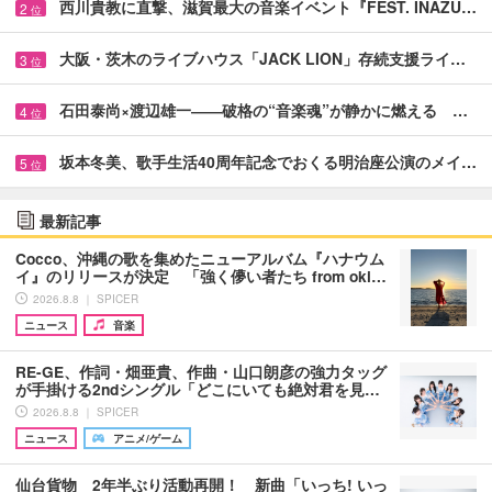
西川貴教に直撃、滋賀最大の音楽イベント『FEST. INAZU…
2
位
大阪・茨木のライブハウス「JACK LION」存続支援ライ…
3
位
石田泰尚×渡辺雄一――破格の“音楽魂”が静かに燃える …
4
位
坂本冬美、歌手生活40周年記念でおくる明治座公演のメイ…
5
位
最新記事
Cocco、沖縄の歌を集めたニューアルバム『ハナウム
イ』のリリースが決定 「強く儚い者たち from oki…
2026.8.8 ｜ SPICER
ニュース
音楽
RE-GE、作詞・畑亜貴、作曲・山口朗彦の強力タッグ
が手掛ける2ndシングル「どこにいても絶対君を見…
2026.8.8 ｜ SPICER
ニュース
アニメ/ゲーム
仙台貨物 2年半ぶり活動再開！ 新曲「いっち! いっ