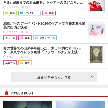
ち!!」完成までの紆余曲折、トゥアーの見どころと…
2026.8.8 ｜ SPICER
動画
インタビュー
音楽
結那バースデーイベント2026のゲストで斉藤朱夏＆愛
美の出演が決定
2026.8.8 ｜ SPICER
ニュース
音楽
アニメ/ゲーム
月の世界での出来事を描いた、少しSF的なオペレッ
タ 東京オペレッタ劇場『フラウ・ルナ』が上演
2026.8.8 ｜ SPICER
ニュース
舞台
最新記事をもっと見る
POWER PUSH