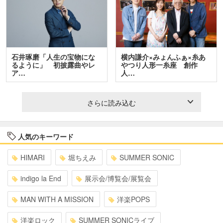
石井琢磨「人生の宝物にな
横内謙介×みょんふぁ×糸あ
るように」 初披露曲やレ
やつり人形一糸座 創作
ア…
人…
さらに読み込む
人気のキーワード
HIMARI
堀ちえみ
SUMMER SONIC
indigo la End
展示会/博覧会/展覧会
MAN WITH A MISSION
洋楽POPS
洋楽ロック
SUMMER SONICライブ