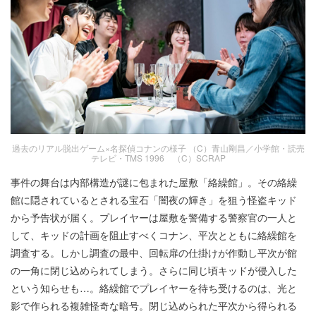
過去のリアル脱出ゲーム×名探偵コナンの様子 （C）青山剛昌／小学館・読売
テレビ・TMS 1996 （C）SCRAP
事件の舞台は内部構造が謎に包まれた屋敷「絡繰館」。その絡繰
館に隠されているとされる宝石「闇夜の輝き」を狙う怪盗キッド
から予告状が届く。プレイヤーは屋敷を警備する警察官の一人と
して、キッドの計画を阻止すべくコナン、平次とともに絡繰館を
調査する。しかし調査の最中、回転扉の仕掛けが作動し平次が館
の一角に閉じ込められてしまう。さらに同じ頃キッドが侵入した
という知らせも…。絡繰館でプレイヤーを待ち受けるのは、光と
影で作られる複雑怪奇な暗号。閉じ込められた平次から得られる