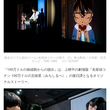
過去のリアル脱出ゲーム×名探偵コナンの様子 （C）青山剛昌／小学館・読売
テレビ・TMS 1996 （C）SCRAP
『100万ドルの絡繰館からの脱出』は、上映中の劇場版『名探偵コ
ナン 100万ドルの五稜星（みちしるべ）』の後日譚となるオリジ
ナルストーリー。