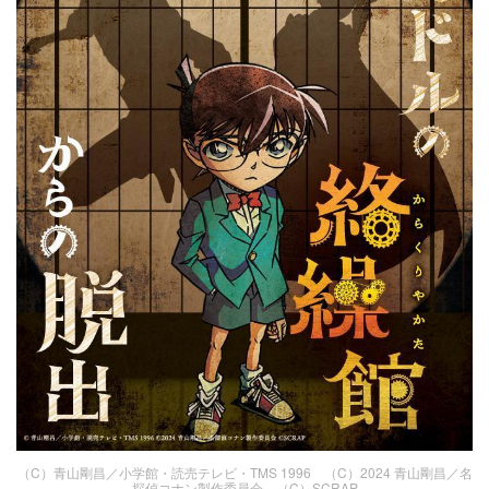
（C）青山剛昌／小学館・読売テレビ・TMS 1996 （C）2024 青山剛昌／名
探偵コナン製作委員会 （C）SCRAP