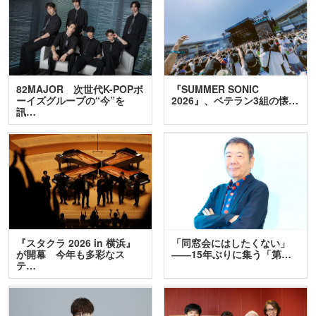
82MAJOR 次世代K-POPボ
『SUMMER SONIC
ーイズグループの“今”を
2026』、ベテラン3組の懐…
訊…
『スタクラ 2026 in 横浜』
「同窓会にはしたくない」
が開幕 今年も多彩なス
――15年ぶりに集う「第…
テ…