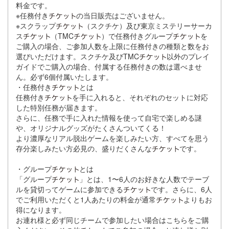
料金です。
※任務付き
の当日販売はございません。
※スクラップ
（スクチケ）及び東京ミステリーサーカ
ス
（TMC
）で任務付きグループ
を
ご購入の場合、ご参加人数を上限に任務付きの種類と数をお
選びいただけます。スクチケ及びTMC
以外のプレイ
ガイドでご購入の場合、付属する任務付きの数は選べませ
ん。必ず6個付属いたします。
・任務付き
とは
任務付き
を手に入れると、それぞれのセットに対応
した特別任務が届きます。
さらに、任務で手に入れた情報を使って自宅で楽しめる謎
や、オリジナルグッズがたくさんついてくる！
より濃厚なリアル脱出ゲームを楽しみたい方、すべてを思う
存分楽しみたい方必見の、盛りだくさんな
です。
・グループ
とは
「グループ
」とは、1〜6人のお好きな人数でテーブ
ルを貸切ってゲームに参加できる
です。さらに、6人
でご利用いただくと1人あたりの料金が通常
よりもお
得になります。
お連れ様と必ず同じチームで参加したい場合はこちらをご購