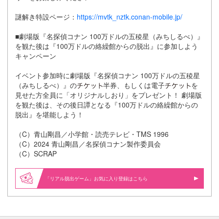
謎解き特設ページ：
https://mvtk_nztk.conan-mobile.jp/
■劇場版『名探偵コナン 100万ドルの五稜星（みちしるべ）』
を観た後は『100万ドルの絡繰館からの脱出』に参加しよう
キャンペーン
イベント参加時に劇場版『名探偵コナン 100万ドルの五稜星
（みちしるべ）』の
半券、もしくは電子
を
見せた方全員に「オリジナルしおり」をプレゼント！ 劇場版
を観た後は、その後日譚となる『100万ドルの絡繰館からの
脱出』を堪能しよう！
（C）青山剛昌／小学館・読売テレビ・TMS 1996
（C）2024 青山剛昌／名探偵コナン製作委員会
（C）SCRAP
「リアル脱出ゲーム」お気に入り登録はこちら