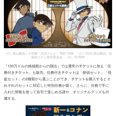
（C）青山剛昌／小学館・読売テレビ・TMS 1996 （C）2024 青山剛昌／名
探偵コナン製作委員会 （C）SCRAP
『100万ドルの絡繰館からの脱出』では通常の
に加え「任
務付き
」も販売。任務付き
は「探偵セット」「怪
盗セット」の2種類から選ぶことができ、
を購入するとそ
れぞれのセットに対応した特別任務が届く。さらに、任務で手に
入れた情報を使って自宅で楽しめる謎や、オリジナルグッズも付
属する。