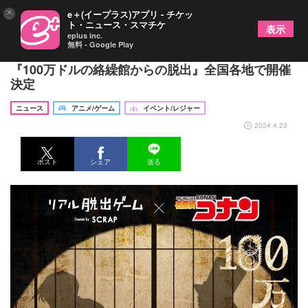
×
e＋(イープラス)アプリ - チケッ
ト・ニュース・スマチケ
表示
eplus inc.
無料 - Google Play
リアル脱出ゲーム×名探偵コナンシリーズ最新作
『100万ドルの絡繰館からの脱出』全国各地で開催
決定
ニュース
アニメ/ゲーム
イベント/レジャー
2024.4.23
ポスト
シェア
送る