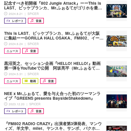
記念すべき初開催『802 Jungle Attack』ーーThis is
LAST、ビッケブランカ、Mr.ふぉるてがゴリホを最…
2024.8.21 ｜ SPICER
レポート
音楽
This is LAST、ビッケブランカ、Mr.ふぉるてが大阪
に集結ーーGORILLA HALL OSAKA、FM802、イー…
2024.6.24 ｜ SPICER
ニュース
音楽
黒沼英之、セッション企画『HELLO! HELLO!』動画
第一弾をYouTubeで公開 阿坂亮平（Mr.ふぉるて…
2024.5.31 ｜ SPICER
ニュース
動画
音楽
NEE x Mr.ふぉるて、愛を与え合った初のツーマンラ
イブ『GREENS presents BaysideShakedown』
2023.12.20 ｜ SPICER
レポート
音楽
『FM802 RADIO CRAZY』出演者第3弾発表、マンウ
ィズ、羊文学、milet、ヤンスキ、サンボ、バクホ…