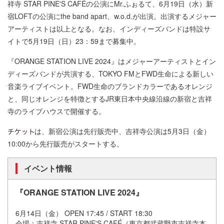
祥寺 STAR PINE'S CAFÉの公演にMr.ふぉるて、6月19日（水）新
宿LOFTの公演にthe band apart、w.o.d.が出演。出演するメジャー
アーティストは以上となる。なお、インディーズバンドは特設サ
イトで5月19日（日）23：59まで募集中。
『ORANGE STATION LIVE 2024』はメジャーアーティストとイン
ディーズバンドが共演する、TOKYO FMとFWD生命による新しい
音楽ライブイベント。FWD生命のブランドカラーであるオレンジ
と、同じオレンジを特徴とするJR東日本中央線沿線の新宿と吉祥
寺のライブハウスで開催する。
は、新宿公演は先行販売中、吉祥寺公演は5月3日（金）
10:00から先行販売がスタートする。
イベント情報
『ORANGE STATION LIVE 2024』
6月14日（金） OPEN 17:45 / START 18:30
会場：吉祥寺 STAR PINE'S CAFÉ（東京都武蔵野市吉祥寺本