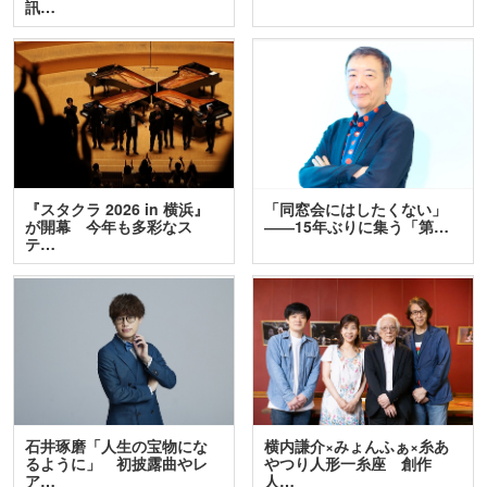
訊…
『スタクラ 2026 in 横浜』
「同窓会にはしたくない」
が開幕 今年も多彩なス
――15年ぶりに集う「第…
テ…
石井琢磨「人生の宝物にな
横内謙介×みょんふぁ×糸あ
るように」 初披露曲やレ
やつり人形一糸座 創作
ア…
人…