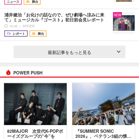
ニュース
舞台
浦井健治「お化けの話なので、ぜひ劇場へ涼みに来
NEW
て」ミュージカル『ゴースト』初日前会見レポート
16:30 ｜ SPICER
レポート
舞台
最新記事をもっと見る
POWER PUSH
82MAJOR 次世代K-POPボ
『SUMMER SONIC
ーイズグループの“今”を
2026』、ベテラン3組の懐…