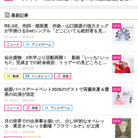
最新記事
RE-GE、作詞・畑亜貴、作曲・山口朗彦の強力タッグ
NEW
が手掛ける2ndシングル「どこにいても絶対君を見…
20:00 ｜ SPICER
ニュース
アニメ/ゲーム
仙台貨物 2年半ぶり活動再開！ 新曲「いっち! いっ
NEW
ち!!」完成までの紆余曲折、トゥアーの見どころと…
18:00 ｜ SPICER
動画
インタビュー
音楽
結那バースデーイベント2026のゲストで斉藤朱夏＆愛
NEW
美の出演が決定
18:00 ｜ SPICER
ニュース
音楽
アニメ/ゲーム
月の世界での出来事を描いた、少しSF的なオペレッ
NEW
タ 東京オペレッタ劇場『フラウ・ルナ』が上演
17:00 ｜ SPICER