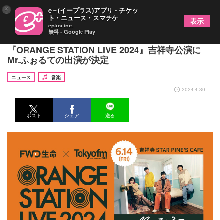
×
e＋(イープラス)アプリ - チケッ
ト・ニュース・スマチケ
表示
eplus inc.
無料 - Google Play
TOKYO FMとFWD生命による新しい音楽イベント
『ORANGE STATION LIVE 2024』吉祥寺公演に
Mr.ふぉるての出演が決定
ニュース
音楽
2024.4.30
ポスト
シェア
送る