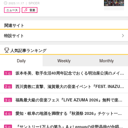
2023.11.17 ｜ SPICER
ニュース
音楽
関連サイト
特設サイト
人気記事ランキング
Daily
Weekly
Monthly
坂本冬美、歌手生活40周年記念でおくる明治座公演のメイ…
1
位
西川貴教に直撃、滋賀最大の音楽イベント『FEST. INAZU…
2
位
福島最大級の音楽フェス『LIVE AZUMA 2026』無料で楽…
3
位
愛知・岐阜の地酒を満喫する『秋酒祭 2026』チケット一…
4
位
『サントリー1万人の第九』Aぇ! groupの佐野晶哉が合唱…
5
位