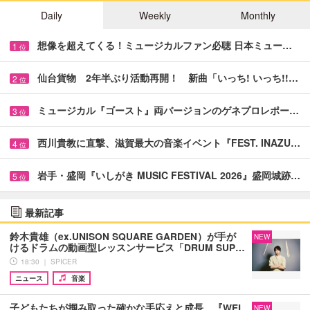
Daily
Weekly
Monthly
想像を超えてくる！ミュージカルファン必聴 日本ミュー…
1
位
仙台貨物 2年半ぶり活動再開！ 新曲「いっち! いっち!!…
2
位
ミュージカル『ゴースト』両バージョンのゲネプロレポー…
3
位
西川貴教に直撃、滋賀最大の音楽イベント『FEST. INAZU…
4
位
岩手・盛岡『いしがき MUSIC FESTIVAL 2026』盛岡城跡…
5
位
最新記事
鈴木貴雄（ex.UNISON SQUARE GARDEN）が手が
NEW
けるドラムの動画型レッスンサービス「DRUM SUP…
18:30 ｜ SPICER
ニュース
音楽
子どもたちが掴み取った確かな手応えと成長 『WEL
NEW