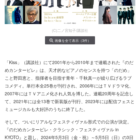
(C)二ノ宮知子/講談社
画像を全て表示（3件）
「Kiss」（講談社）にて2001年から2010年まで連載された『のだ
めカンタービレ』は、天才的なピアノのセンスを持つ「のだめ」
こと野田恵と、指揮者を目指す青年・千秋真一が繰り広げるラブ
コメディ。単行本全25巻が刊行され、2006年にはＴＶドラマ化、
2007年にはＴＶアニメ化され人気を博した。連載20周年を記念し
て、2021年には全13巻で新装版が刊行、2023年には配信フェスと
ミュージカルも大好評のうちに終了した。
そして、ついにリアルなフェスティヴァル形式での公演が決定。
『のだめカンタービレ・クラシック・フェスティヴァル in
KYOTO』と題し、2024年5月3日（金・祝）～5月5日（日）の3日