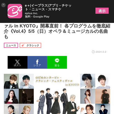
×
e＋(イープラス)アプリ - チケッ
ト・ニュース・スマチケ
表示
eplus inc.
無料 - Google Play
『のだめカンタービレ・クラシック・フェスティヴ
ァル in KYOTO』開幕直前！ 各プログラムを徹底紹
介《Vol.4》5/5（日）オペラ＆ミュージカルの名曲
も
ニュース
クラシック
2024.5.2
ポスト
シェア
送る