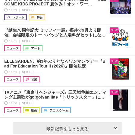
COME KIDS PROJECT 夏休み！オン・ワー…
18:09 ｜ SPICER
レポート
舞台
『誕生70周年記念 ミッフィー展』福井で9月より開
NEW
催 会場限定のトートバッグと入場料がセットにな…
18:05 ｜ SPICER
ニュース
アート
ELLEGARDEN、約3年ぶりとなるワンマンツアー『B
NEW
ad For Education Tour II (2026)』開催決定
18:01 ｜ SPICER
ニュース
音楽
TVアニメ『東京リベンジャーズ』三天戦争編エンディ
NEW
ング主題歌がgo!go!vanillas「トリックスター」に…
18:00 ｜ SPICER
ニュース
動画
アニメ/ゲーム
最新記事をもっと見る