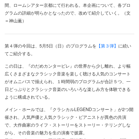
間、ロームシアター京都にて行われる。本企画について、各プロ
グラムの詳細が明らかとなったので、改めて紹介していく。（文
＝神山薫）
第４弾の今回は、5月5日（日）のプログラムを
【第３弾】
に続い
てご紹介する。
この日は、『のだめカンタービレ』の世界から少し離れ、より幅
広くさまざまなクラシック音楽を楽しく聴ける人気のコンサート
がオムニバスで揃えられ、１時間弱のプログラムが合計５つ、一
日どっぷりとクラシック音楽のいろいろな楽しみ方を体験できる
ように構成されている。
メイン・ホールでは、『クラシカルLEGENDコンサート」が2つ開
催され、人気声優と人気クラシック・ピアニストが異色の共演
で、大作曲家のライフ・ストーリーをストーリー・テリングしな
がら、その音楽の魅力を生の演奏で披露。