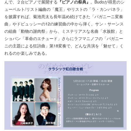
んで、２台ピアノで展開する
『ピアノの祭典』
。Budoが得意のシ
ューベルト/リスト編曲の「魔王」やリストの「ラ・カンパネラ」
を披露すれば、菊池亮太も長年温め続けてきた「パガニーニ変奏
曲」やドビュッシーの12の練習曲の中から弾く。サン・サーンス
の組曲「動物の謝肉祭」から、ミステリアスな名曲「水族館」と
ショパン「革命のエチュード」さらにラフマニノフの「パガニー
ニの主題による狂詩曲」第18変奏で、どんな共演を「魅せて」く
れるのか楽しみである。