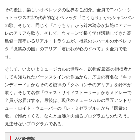
その後は、楽しいオペレッタの世界をご紹介。全員でヨハン・シ
ュトラウス2世の代表的なオペレッタ『こうもり』からシャンパン
の歌、そして、同じく『こうもり』から鈴木玲奈が妖艶にアデー
レのアリアを歌う。そして、ウィーンで長く学び活動してきた高
島健一郎率いるリアル・トラウムが、得意のレハールのオペレッ
タ『微笑みの国』のアリア「君は我が心のすべて」を全力で歌
う。
そして、いよいよミュージカルの世界へ。20世紀最高の指揮者と
しても知られたバーンスタインの作品から、序曲の有名な『キャ
ンディード』からその名旋律の「クネゴンテのアリア」を鈴木が
歌う。そして名作『ウェストサイドストーリー』からメドレーで
全員がお届けする。最後は、現代のミュージカルの巨匠アンドリ
ュー・ロイド・ウェーバーの『レ・ミゼラブル』から「民衆の
歌」で締めくくる。なんと血沸き肉踊るプログラムなのだろう。
見逃せないプログラムである。
公演情報