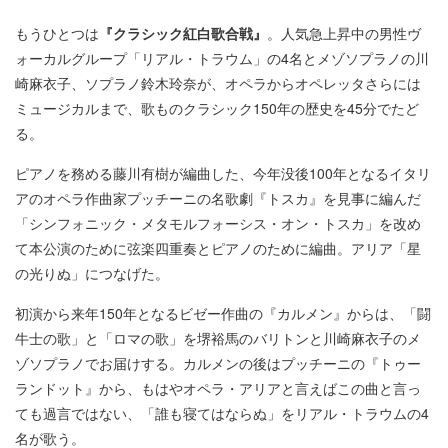
もうひとつは
『クラシック紅白歌合戦』
。人気急上昇中の男性ヴ
ォーカルグループ「リアル・トラウム」の4名とメゾソプラノの川
崎麻衣子、ソプラノ鈴木玲奈が、オペラからオペレッタさらには
ミュージカルまで、歌ものクラシック150年の歴史を45分でたど
る。
ピアノを務める藤川有樹が編曲した、今年没後100年となるイタリ
アのオペラ作曲家プッチーニの名歌劇『トスカ』を見事に編んだ
「シンフォニック・メタモルフォーシス・オン・トスカ」を改め
て本公演のために弦楽四重奏とピアノのために編曲。アリア「星
の光りぬ」につなげた。
初演から来年150年となるビゼー作曲の『カルメン』からは、「闘
牛士の歌」と「ロマの歌」を堺裕馬のバリトンと川崎麻衣子のメ
ゾソプラノでお届けする。カルメンの後はプッチーニの『トゥー
ランドット』から、もはやオペラ・アリアと言えばこの曲と言っ
ても過言ではない、「誰も寝てはならぬ」をリアル・トラウムの4
名が歌う。