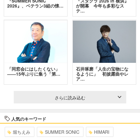
『SUMMER SONIC
『スタクラ 2026 in 横浜』
2026』、ベテラン3組の懐…
が開幕 今年も多彩なス
テ…
「同窓会にはしたくない」
石井琢磨「人生の宝物にな
――15年ぶりに集う「第…
るように」 初披露曲やレ
ア…
さらに読み込む
人気のキーワード
堀ちえみ
SUMMER SONIC
HIMARI