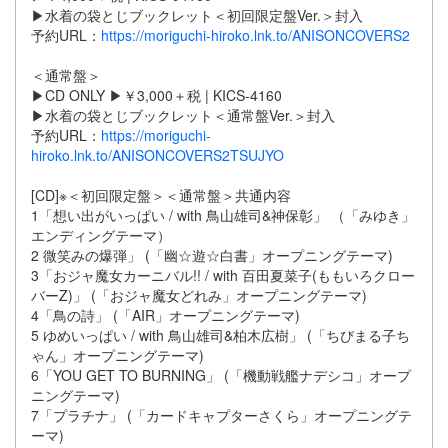
▶水着の袋とじブックレット＜初回限定盤Ver.＞封入
予約URL：
https://moriguchi-hiroko.lnk.to/ANISONCOVERS2
＜通常盤＞
▶CD ONLY ▶￥3,000＋税 | KICS-4160
▶水着の袋とじブックレット＜通常盤Ver.＞封入
予約URL：
https://moriguchi-
hiroko.lnk.to/ANISONCOVERS2TSUJYO
[CD]※＜初回限定盤＞＜通常盤＞共通内容
1「想い出がいっぱい / with 鳥山雄司&神保彰」 （「みゆき」
エンディングテーマ）
2 微笑みの爆弾」 (「幽☆遊☆白書」オープニングテーマ)
3「おジャ魔女カーニバル!! / with 百田夏菜子(ももいろクロー
バーZ)」 (「おジャ魔女どれみ」オープニングテーマ)
4「鳥の詩」 (「AIR」オープニングテーマ)
5 ゆめいっぱい / with 鳥山雄司&柏木広樹」 (「ちびまる子ち
ゃん」オープニングテーマ)
6「YOU GET TO BURNING」 (「機動戦艦ナデシコ」オープ
ニングテーマ)
7「プラチナ」 (「カードキャプターさくら」オープニングテ
ーマ)