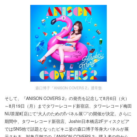
森口博子『ANISON COVERS 2』通常盤
そして、『ANISON COVERS 2』の発売を記念して8月6日（火）
～8月19日（月）までタワーレコード新宿店、タワーレコード梅田
NU茶屋町店にて“大人のための⁉パネル展♡”の開催が決定。さらに
期間中、タワーレコード新宿店、Joshin日本橋店2Fディスクピア
ではSNS他で話題となったビキニ姿の森口博子等身大パネルが展
示される。対象店舗での『ANISON COVERS 2』購入者の中から