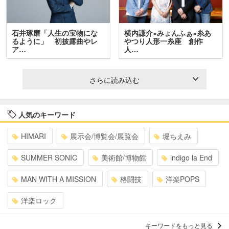
石井琢磨「人生の宝物にな
横内謙介×みょんふぁ×糸あ
るように」 初披露曲やレ
やつり人形一糸座 創作
ア…
人…
さらに読み込む
人気のキーワード
HIMARI
展示会/博覧会/展覧会
堀ちえみ
SUMMER SONIC
美術館/博物館
indigo la End
MAN WITH A MISSION
格闘技
洋楽POPS
洋楽ロック
キーワードをもっと見る