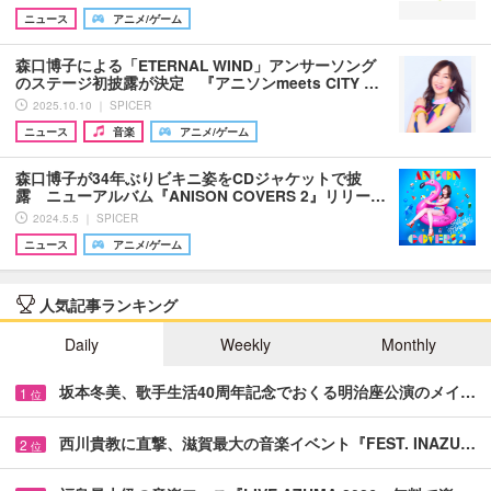
ニュース
アニメ/ゲーム
森口博子による「ETERNAL WIND」アンサーソング
のステージ初披露が決定 『アニソンmeets CITY …
2025.10.10 ｜ SPICER
ニュース
音楽
アニメ/ゲーム
森口博子が34年ぶりビキニ姿をCDジャケットで披
露 ニューアルバム『ANISON COVERS 2』リリー…
2024.5.5 ｜ SPICER
ニュース
アニメ/ゲーム
人気記事ランキング
Daily
Weekly
Monthly
坂本冬美、歌手生活40周年記念でおくる明治座公演のメイ…
1
位
西川貴教に直撃、滋賀最大の音楽イベント『FEST. INAZU…
2
位