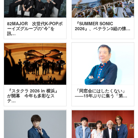
82MAJOR 次世代K-POPボ
『SUMMER SONIC
ーイズグループの“今”を
2026』、ベテラン3組の懐…
訊…
『スタクラ 2026 in 横浜』
「同窓会にはしたくない」
が開幕 今年も多彩なス
――15年ぶりに集う「第…
テ…