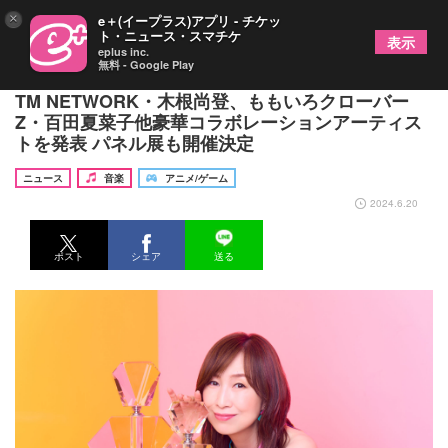
×
e＋(イープラス)アプリ - チケッ
ト・ニュース・スマチケ
表示
eplus inc.
無料 - Google Play
森口博子ニューアルバム『ANISON COVERS 2』
TM NETWORK・木根尚登、ももいろクローバー
Z・百田夏菜子他豪華コラボレーションアーティス
トを発表 パネル展も開催決定
ニュース
音楽
アニメ/ゲーム
2024.6.20
ポスト
シェア
送る