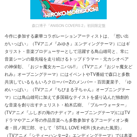
森口博子『ANISON COVERS 2』初回限定盤
今作に参加する豪華コラボレーションアーティストは、「想い出
がいっぱい」（TVアニメ『みゆき』エンディングテーマ）にはギ
タリスト・音楽プロデューサーとして活躍する鳥山雄司と、常に
音楽シーンの最先端を走り続けるトップドラマー・元カシオペア
の神保彰、「おジャ魔女カーニバル!!」（TVアニメ『おジャ魔女ど
れみ』オープニングテーマ）にはイベントやTV番組で森口と多数
共演しているももいろクローバーZのメンバー・百田夏菜子、「ゆ
めいっぱい」（TVアニメ『ちびまる子ちゃん』オープニングテー
マ）には鳥山雄司に加えて多国籍なテイストを盛り込んだ独創的
な音楽を創り出すチェリスト・柏木広樹、「ブルーウォーター」
(TVアニメ『ふしぎの海のナディア』オープニングテーマ)にはTV
ドラマやアニメ等の作品音楽へも多数参加するアコーディオン奏
者・田ノ岡三郎、そして「STILL LOVE HER (失われた風景)」
（TVアニメ『シティーハンター2』エンディングテーマ）では本楽