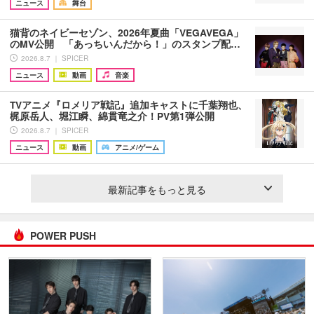
ニュース
舞台
猫背のネイビーセゾン、2026年夏曲「VEGAVEGA」
のMV公開 「あっちいんだから！」のスタンプ配…
2026.8.7 ｜ SPICER
ニュース
動画
音楽
TVアニメ『ロメリア戦記』追加キャストに千葉翔也、
梶原岳人、堀江瞬、綿貫竜之介！PV第1弾公開
2026.8.7 ｜ SPICER
ニュース
動画
アニメ/ゲーム
最新記事をもっと見る
POWER PUSH