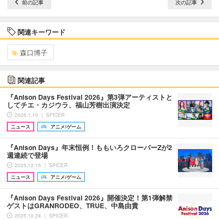
前の記事
次の記事
関連キーワード
森口博子
関連記事
『Anison Days Festival 2026』第3弾アーティストと
してチエ・カジウラ、福山芳樹出演決定
2026.1.10 ｜ SPICER
ニュース
アニメ/ゲーム
『Anison Days』年末恒例！ももいろクローバーZが2
週連続で登場
2025.12.15 ｜ SPICER
ニュース
アニメ/ゲーム
『Anison Days Festival 2026』開催決定！第1弾解禁
ゲストはGRANRODEO、TRUE、中島由貴
2025.10.24 ｜ SPICER