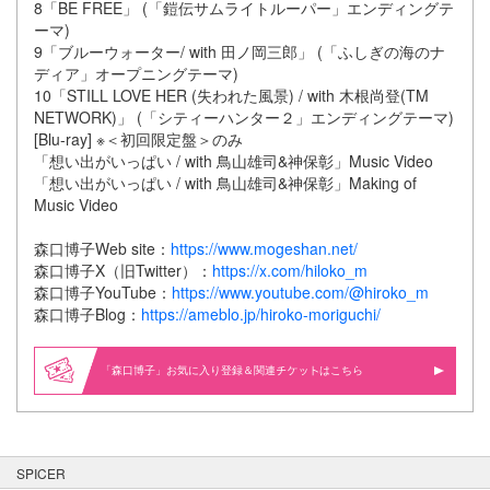
8「BE FREE」 (「鎧伝サムライトルーパー」エンディングテ
ーマ)
9「ブルーウォーター/ with 田ノ岡三郎」 (「ふしぎの海のナ
ディア」オープニングテーマ)
10「STILL LOVE HER (失われた風景) / with 木根尚登(TM
NETWORK)」 (「シティーハンター２」エンディングテーマ)
[Blu-ray] ※＜初回限定盤＞のみ
「想い出がいっぱい / with 鳥山雄司&神保彰」Music Video
「想い出がいっぱい / with 鳥山雄司&神保彰」Making of
Music Video
森口博子Web site：
https://www.mogeshan.net/
森口博子X（旧Twitter）：
https://x.com/hiloko_m
森口博子YouTube：
https://www.youtube.com/@hiroko_m
森口博子Blog：
https://ameblo.jp/hiroko-moriguchi/
「森口博子」お気に入り登録＆関連
はこちら
SPICER