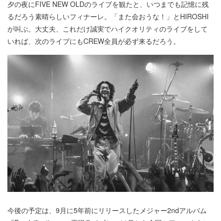
夕の夜にFIVE NEW OLDのライブを観たと、いつまでも記憶に残
るだろう素晴らしいフィナーレ。「また会おうな！」とHIROSHI
が叫ぶ。大丈夫、これだけ誠実でハイクオリティのライブをして
いれば、次のライブにもCREW全員が必ず来るだろう。
今後の予定は、9月に5年前にリリースしたメジャー2ndアルバム