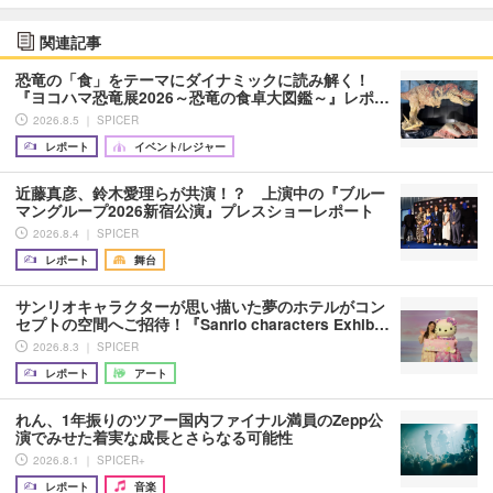
関連記事
恐竜の「食」をテーマにダイナミックに読み解く！
『ヨコハマ恐竜展2026～恐竜の食卓大図鑑～』レポ…
2026.8.5 ｜ SPICER
レポート
イベント/レジャー
近藤真彦、鈴木愛理らが共演！？ 上演中の『ブルー
マングループ2026新宿公演』プレスショーレポート
2026.8.4 ｜ SPICER
レポート
舞台
サンリオキャラクターが思い描いた夢のホテルがコン
セプトの空間へご招待！『Sanrio characters Exhib…
2026.8.3 ｜ SPICER
レポート
アート
れん、1年振りのツアー国内ファイナル満員のZepp公
演でみせた着実な成長とさらなる可能性
2026.8.1 ｜ SPICER+
レポート
音楽