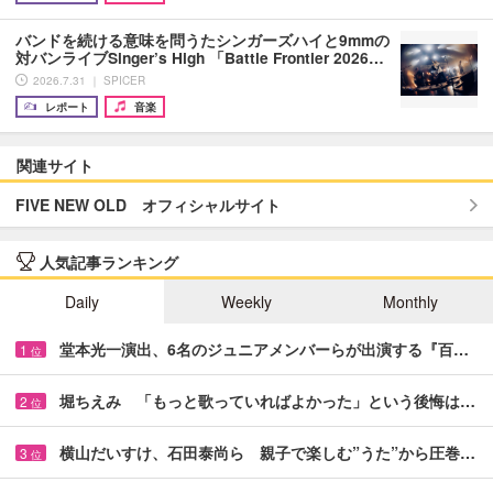
バンドを続ける意味を問うたシンガーズハイと9mmの
対バンライブSinger’s High 「Battle Frontier 2026…
2026.7.31 ｜ SPICER
レポート
音楽
関連サイト
FIVE NEW OLD オフィシャルサイト
人気記事ランキング
Daily
Weekly
Monthly
堂本光一演出、6名のジュニアメンバーらが出演する『百…
1
位
堀ちえみ 「もっと歌っていればよかった」という後悔は…
2
位
横山だいすけ、石田泰尚ら 親子で楽しむ”うた”から圧巻…
3
位