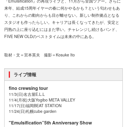
『Emulsification』の再現ライブと、11月から全国ツアー。さらに
来年、結成15周年イヤーの春に何かやるかも？という匂わせもあ
り、これからの動向からも目が離せない。新しい制作拠点となる
スタジオも作ったらしい。キャリアは長くなってきたが、安定と
円熟の上に座り込むにはまだ早い。チャレンジし続けるバンド、
FIVE NEW OLDのベストタイムは未来の中にある。
取材・文＝宮本英夫 撮影＝Kosuke Ito
ライブ情報
fino crewsing tour
11/3(日)名古屋E.L.L
11/4(月祝)大阪Yogibo META VALLEY
11/17(日)福岡BEAT STATION
11/24(日)札幌cube garden
"Emulsification”5th Anniversary Show