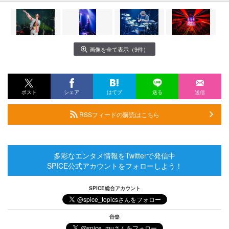
画像を全て表示（9件）
ポスト
シェア
はてブ
送る
送信
RSSフィードの購読はこちら
多彩なエンタメ情報をTwitterで発信中
SPICE公式アカウントをフォローしよう！
SPICE総合アカウント
音楽