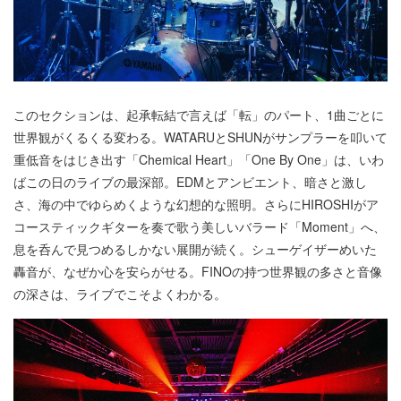
このセクションは、起承転結で言えば「転」のパート、1曲ごとに
世界観がくるくる変わる。WATARUとSHUNがサンプラーを叩いて
重低音をはじき出す「Chemical Heart」「One By One」は、いわ
ばこの日のライブの最深部。EDMとアンビエント、暗さと激し
さ、海の中でゆらめくような幻想的な照明。さらにHIROSHIがア
コースティックギターを奏で歌う美しいバラード「Moment」へ、
息を呑んで見つめるしかない展開が続く。シューゲイザーめいた
轟音が、なぜか心を安らがせる。FINOの持つ世界観の多さと音像
の深さは、ライブでこそよくわかる。