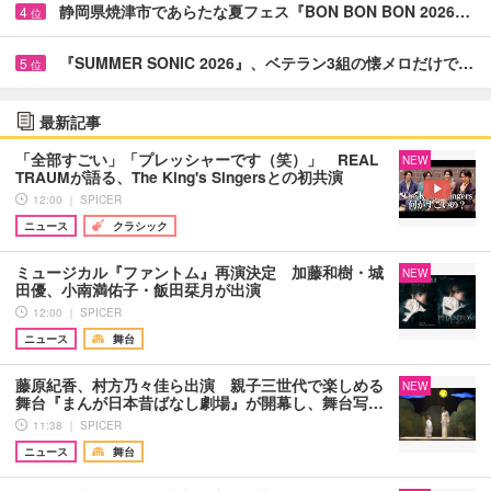
静岡県焼津市であらたな夏フェス『BON BON BON 2026…
4
位
『SUMMER SONIC 2026』、ベテラン3組の懐メロだけで…
5
位
最新記事
「全部すごい」「プレッシャーです（笑）」 REAL
NEW
TRAUMが語る、The King's Singersとの初共演
12:00 ｜ SPICER
ニュース
クラシック
ミュージカル『ファントム』再演決定 加藤和樹・城
NEW
田優、小南満佑子・飯田栞月が出演
12:00 ｜ SPICER
ニュース
舞台
藤原紀香、村方乃々佳ら出演 親子三世代で楽しめる
NEW
舞台『まんが日本昔ばなし劇場』が開幕し、舞台写…
11:38 ｜ SPICER
ニュース
舞台