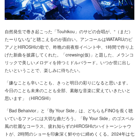
自然発生で巻き起こった「Touhikou」のサビの合唱が、“（まだ）
たーりないな”と聴こえるのが面白い。アンコールはWATARUのピ
アノとHIROSHIの歌で、昨晩の前夜祭イベント中、1時間で作り上
げた新曲を披露してくれた。「crewsing(仮)」と題した、メランコ
リックで美しいメロディを持つミドルバラード。いつか世に出し
たいということで、楽しみに待ちたい。
「嫌なことも辛いことも、きっと明日の彩りになると思います。
今日のことも未来のことも全部、素敵な音楽に変えていきたいと
思います」（HIROSHI）
「Bad Behaivior」と「By Your Side」は、どちらもFINOを長く聴
いているファンには大切な曲だろう。「By Your Side」のゴスペル
風の壮麗なコーラス、疲れ知らずのHIROSHIのハイトーンシャウ
トが、2時間のショーを印象深く鮮やかに締めくくる。2024年は七