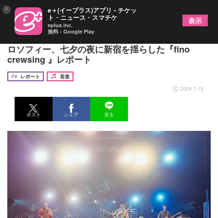
×
e＋(イープラス)アプリ - チケッ
ト・ニュース・スマチケ
表示
eplus inc.
無料 - Google Play
FIVE NEW OLD 楽しさと心地よさの中にあるフィ
ロソフィー、七夕の夜に新宿を揺らした『fino
crewsing 』レポート
レポート
音楽
2024.7.12
ポスト
シェア
送る