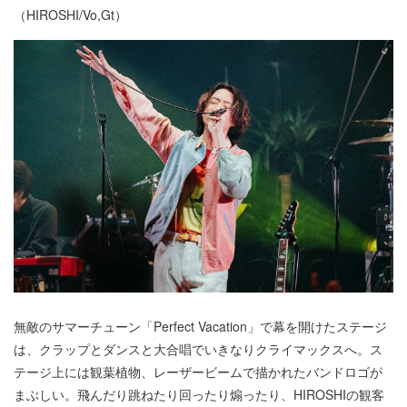
（HIROSHI/Vo,Gt）
無敵のサマーチューン「Perfect Vacation」で幕を開けたステージ
は、クラップとダンスと大合唱でいきなりクライマックスへ。ス
テージ上には観葉植物、レーザービームで描かれたバンドロゴが
まぶしい。飛んだり跳ねたり回ったり煽ったり、HIROSHIの観客