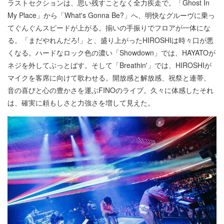
ラストセクションは、思い残すことなく全力疾走で。「Ghost In
My Place」から「What's Gonna Be?」へ、明快なグルーヴに乗っ
てぐんぐんスピードが上がる。揃いの手振りでフロアが一体にな
る。「まだやれんだろ!」と、盛り上がったHIROSHIは時々口が悪
くなる。ハードなロック色の濃い「Showdown」では、HAYATOが
ネジを外してぶっとばす。そして「Breathin'」では、HIROSHIが
マイクを客席に向けて歌わせる。開放感と解放感、祝祭と連帯、
音の喜びと心の豊かさを運ぶFINOのライブ。久々に体感したそれ
は、確実に頼もしさと力強さを増して見えた。