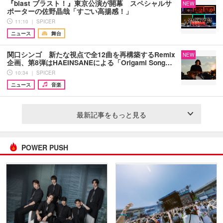
『blast ブラスト！』東京公演が開幕 スペシャルサ
NEW
ポーターの佐野晶哉「すごい高揚感！」
11:10 ｜ SPICER
ニュース
舞台
関口シンゴ 新たな視点で全12曲を再構築するRemix
NEW
企画、第8弾はHAEINSANEによる「Origami Song…
10:34 ｜ SPICER
ニュース
音楽
最新記事をもっと見る
POWER PUSH