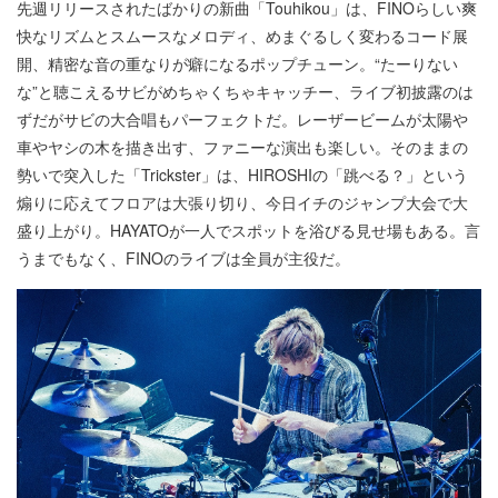
先週リリースされたばかりの新曲「Touhikou」は、FINOらしい爽
快なリズムとスムースなメロディ、めまぐるしく変わるコード展
開、精密な音の重なりが癖になるポップチューン。“たーりない
な”と聴こえるサビがめちゃくちゃキャッチー、ライブ初披露のは
ずだがサビの大合唱もパーフェクトだ。レーザービームが太陽や
車やヤシの木を描き出す、ファニーな演出も楽しい。そのままの
勢いで突入した「Trickster」は、HIROSHIの「跳べる？」という
煽りに応えてフロアは大張り切り、今日イチのジャンプ大会で大
盛り上がり。HAYATOが一人でスポットを浴びる見せ場もある。言
うまでもなく、FINOのライブは全員が主役だ。