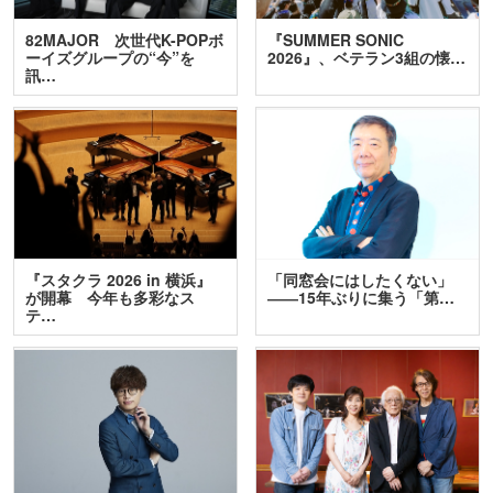
82MAJOR 次世代K-POPボ
『SUMMER SONIC
ーイズグループの“今”を
2026』、ベテラン3組の懐…
訊…
『スタクラ 2026 in 横浜』
「同窓会にはしたくない」
が開幕 今年も多彩なス
――15年ぶりに集う「第…
テ…