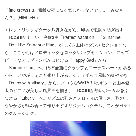
「fino crewsing、素敵な夜になる気しかしないでしょ、みなさ
ん？」(HIROSHI)
エレクトリックギターを爪弾きながら、即興で歌詞を紡ぎ出す
HIROSHIが楽しい。序盤3曲「Perfect Vacation」「Sunshine」
「Don't Be Someone Else」がリズム主体のダンスセクションな
ら、ここからはメロディックなロック/ポップセクション。アップ
ビートなアップテンポがはじける「Happy Sad」から
「Summertime」へ、ほぼ全曲にクラップとコーラスパートがある
から、いやがうえにも盛り上がる。シティポップ風味の爽やかな
「Dance with Misery」から、メロウなWATARUのギターと山本健
太のピアノが美しい風景画を描き、HIROSHIが熱いボーカルをぶ
つける「Liberty」へ。リズムの強さとメロディの優しさ、歌のし
なやかさが絡み合って作り出すオリジナルカクテル、これがFINO
のクルージング。