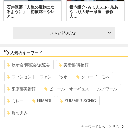
石井琢磨「人生の宝物にな
横内謙介×みょんふぁ×糸あ
るように」 初披露曲やレ
やつり人形一糸座 創作
ア…
人…
さらに読み込む
人気のキーワード
展示会/博覧会/展覧会
美術館/博物館
フィンセント・ファン・ゴッホ
クロード・モネ
東京都美術館
ピエール・オーギュスト・ルノワール
ミレー
HIMARI
SUMMER SONIC
堀ちえみ
キーワードをもっと見る