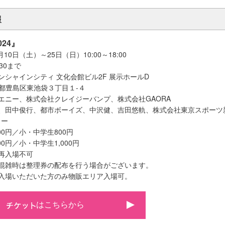
報
24』
月10日（土）～25日（日）10:00～18:00
30まで
ンシャインシティ 文化会館ビル2F 展示ホールD
 東京都豊島区東池袋３丁目１-４
エニー、株式会社クレイジーバンプ、株式会社GAORA
子、田中俊行、都市ボーイズ、中沢健、吉田悠軌、株式会社東京スポーツ
リー
00円／小・中学生800円
00円／小・中学生1,000円
再入場不可
。混雑時は整理券の配布を行う場合がございます。
ご入場いただいた方のみ物販エリア入場可。
はこちらから