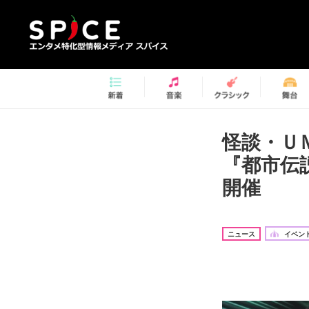
怪談・Ｕ
『都市伝
開催
ニュース
イベント