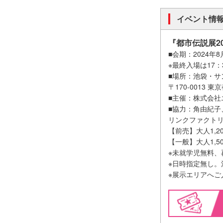
イベント情
『都市伝説展20
■会期：2024年8
※最終入場は17：
■場所：池袋・サ
〒170-0013
■主催：株式会社
■協力：角由紀
リンクファクト
【前売】大人1,2
【一般】大人1,5
※未就学児無料、
※日時指定無し
※展示エリアへ