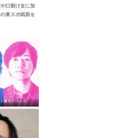
駅や口裂け女に加
去の東スポ紙面を