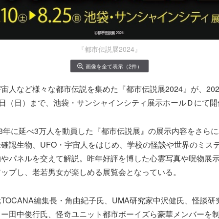
『都市伝説展2024』
画像を全て表示（2件）
宙人など様々な都市伝説を集めた『都市伝説展2024』が、2024
5日（日）まで、池袋・サンシャインシティ展示ホールＤにて開
23年に延べ3万人を動員した『都市伝説展』の展示内容をさら
確認生物、UFO・宇宙人をはじめ、学校の怪談や世界のミス
物やパネルを交えて解説。昨年好評を博した心霊写真や呪物展
アップし、老若男女が楽しめる展覧会となっている。
TOCANA編集長・角由紀子氏、UMA研究家中沢健氏、怪談
ター田中俊行氏、怪奇ユニット都市ボーイズら豪華メンバーを