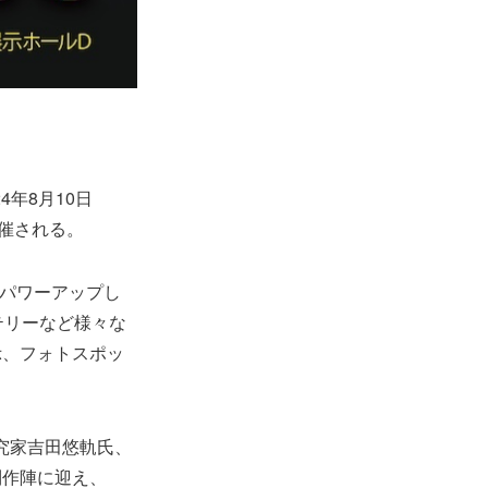
年8月10日
催される。
にパワーアップし
テリーなど様々な
示、フォトスポッ
研究家吉田悠軌氏、
制作陣に迎え、