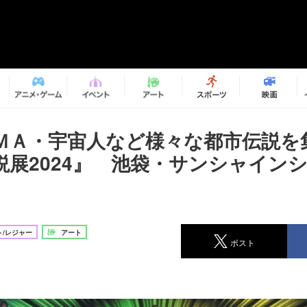
ＭＡ・宇宙人など様々な都市伝説を
説展2024』 池袋・サンシャイン
/レジャー
アート
ポスト