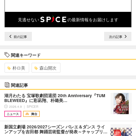
見逃せない
の最新情報をお届けします
前の記事
次の記事
関連キーワード
朴ロ美
森山開次
関連記事
湖月わたる 宝塚歌劇団退団 20th Anniversary『TUM
BLEWEED』に彩凪翔、朴璐美…
2026.4.9 ｜ SPICER
ニュース
舞台
新国立劇場 2026/2027シーズン バレエ＆ダンス ライ
ンアップを吉田都 舞踊芸術監督が発表～チャップリ…