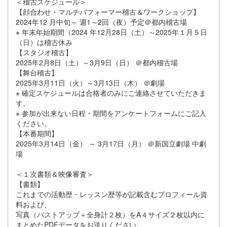
＜稽古スケジュール＞
【顔合わせ・マルチパフォーマー稽古＆ワークショップ】
2024年12 月中旬～ 週1～2回（夜）予定＠都内稽古場
※ 年末年始期間（2024 年12月28日（土）～2025年１月５日
（日）は稽古休み
【スタジオ稽古】
2025年2月8日（土）～3月9日（日） ＠都内稽古場
【舞台稽古】
2025年3月11日（火）～3月13日（木） ＠劇場
※ 確定スケジュールは合格者のみにご連絡させていただきま
す。
※ 参加が出来ない日程・期間をアンケートフォームにご記入
ください。
【本番期間】
2025年3月14日（金） ～ 3月17日（月） ＠新国立劇場 中劇
場
＜１次書類＆映像審査＞
【書類】
これまでの活動歴・レッスン歴等が記載含むプロフィール資
料および、
写真（バストアップ＋全身計２枚）をA４サイズ２枚以内に
まとめたPDFデータをお送りください。