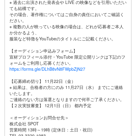
※ 過去に出演された発表会や LIVE の映像などを引用いただい
ても結構です。
その場合、著作権についてはご自身の責任においてご確認く
ださい。
※ 複数の人が映っている映像の場合は、どれが応募者ご本人
か分かるよう、
服装など特徴をYouTubeのタイトルにご記載ください。
【オーディション申込みフォーム】
宣材プロフィール添付・YouTube 限定公開リンクは下記のフ
ォームをご利用し応募ください。
https://forms.gle/DLhB8vN8FWpbZjN27
【応募締め切り】 11月22日（金）
※ 結果は、合格者の方にのみ 11月27日（水） までにご連絡
いたします。
ご連絡のない方は落選となりますので何卒ご了承ください。
【２次実技審査】 12月1日（日） 都内予定
＜オーディションお問合せ先＞
株式会社 SPOT
営業時間 13時～19時 (定休日：土日・祝日)
TEL 03-3320-1983