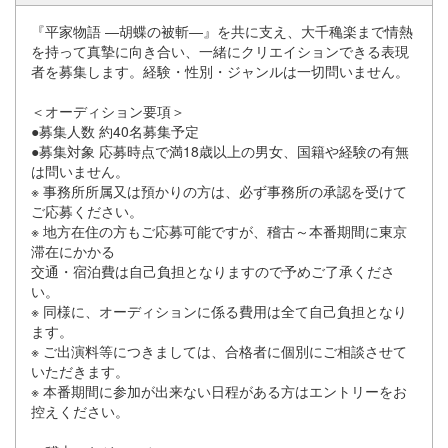
『平家物語 ―胡蝶の被斬―』を共に支え、大千穐楽まで情熱
を持って真摯に向き合い、一緒にクリエイションできる表現
者を募集します。経験・性別・ジャンルは一切問いません。
＜オーディション要項＞
●募集人数 約40名募集予定
●募集対象 応募時点で満18歳以上の男女、国籍や経験の有無
は問いません。
※ 事務所所属又は預かりの方は、必ず事務所の承認を受けて
ご応募ください。
※ 地方在住の方もご応募可能ですが、稽古～本番期間に東京
滞在にかかる
交通・宿泊費は自己負担となりますので予めご了承くださ
い。
※ 同様に、オーディションに係る費用は全て自己負担となり
ます。
※ ご出演料等につきましては、合格者に個別にご相談させて
いただきます。
※ 本番期間に参加が出来ない日程がある方はエントリーをお
控えください。