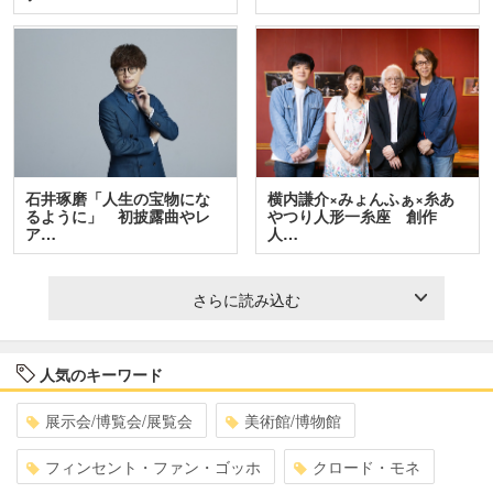
石井琢磨「人生の宝物にな
横内謙介×みょんふぁ×糸あ
るように」 初披露曲やレ
やつり人形一糸座 創作
ア…
人…
さらに読み込む
人気のキーワード
展示会/博覧会/展覧会
美術館/博物館
フィンセント・ファン・ゴッホ
クロード・モネ