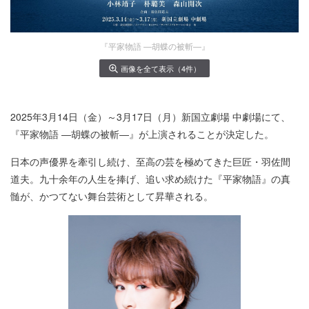
『平家物語 ―胡蝶の被斬―』
画像を全て表示（4件）
2025年3月14日（金）～3月17日（月）新国立劇場 中劇場にて、
『平家物語 ―胡蝶の被斬―』が上演されることが決定した。
日本の声優界を牽引し続け、至高の芸を極めてきた巨匠・羽佐間
道夫。九十余年の人生を捧げ、追い求め続けた『平家物語』の真
髄が、かつてない舞台芸術として昇華される。