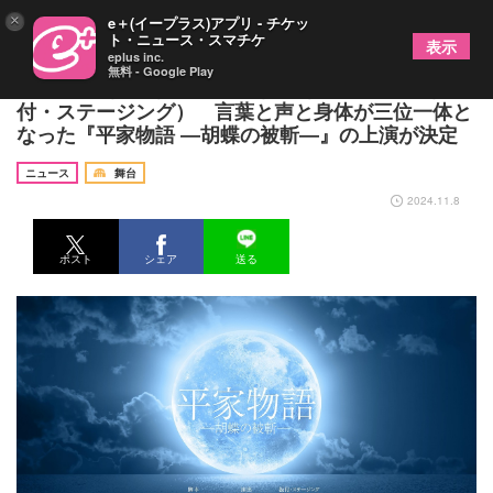
×
e＋(イープラス)アプリ - チケッ
ト・ニュース・スマチケ
表示
eplus inc.
無料 - Google Play
小林靖子（脚本）×朴璐美（演出）×森山開次（振
付・ステージング） 言葉と声と身体が三位一体と
なった『平家物語 ―胡蝶の被斬―』の上演が決定
ニュース
舞台
2024.11.8
ポスト
シェア
送る