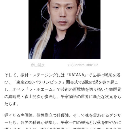
森山開次 （C)Sadato Ishizuka
そして、振付・ステージングには『KATANA』で世界の喝采を浴
び、「東京2020パラリンピック」開会式で感動の渦を巻き起こ
し、オペラ『ラ・ボエーム』で芸術の新境地を切り拓いた舞踊界
の異端児・森山開次が参画し、平家物語の世界に新たな次元をも
たらす。
錚々たる声優陣、個性際立つ俳優陣、そして魂を震わせるダンサ
ーたち。各界の精鋭が結集し、平家一門の栄光と没落を鮮やかに