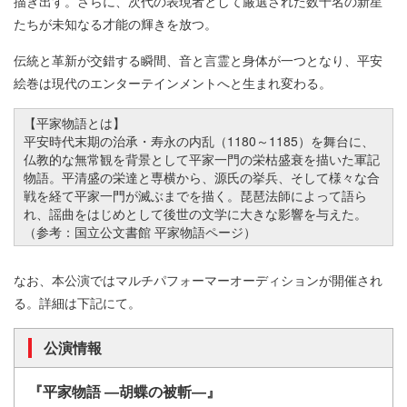
描き出す。さらに、次代の表現者として厳選された数十名の新星
たちが未知なる才能の輝きを放つ。
伝統と革新が交錯する瞬間、音と言霊と身体が一つとなり、平安
絵巻は現代のエンターテインメントへと生まれ変わる。
【平家物語とは】
平安時代末期の治承・寿永の内乱​（1180～1185）を舞台に、
仏教的な無常観を背景として平家一門の栄枯盛衰を描いた軍記
物語。平清盛の栄達と専横から、源氏の挙兵、そして様々な合
戦を経て平家一門が滅ぶまでを描く。琵琶法師によって語ら
れ、謡曲をはじめとして後世の文学に大きな影響を与えた。
（参考：国立公文書館 平家物語ページ）
なお、本公演ではマルチパフォーマーオーディションが開催され
る。詳細は下記にて。
公演情報
『平家物語 ―胡蝶の被斬―』