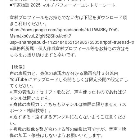
■平家物語 2025 マルチパフォーマーエントリーシート
宣材プロフィールをお持ちでない方は下記をダウンロード頂
きご利用ください。
https://docs.google.com/spreadsheets/d/1LWJSKyJYn9-
MsmJxb0vuLZfgN52SfIoJ/edit?
usp=sharing&ouid=112348405515498575305&rtpof=true&sd=tru
※事務所所属・個人作成宣材プロフィール等をお持ちの方はそ
ちらをお送り頂けますと幸いです。
【映像】
声の表現力と、身体の表現力が分かる動画合計３分以内
YouTube にアップロードし公開もしくは限定公開の設定にし
てください。
※ 声の表現力：セリフ・歌など、声を使ったものであればジ
ャンルは問いません。
※ 身体の表現力：こちらもジャンルは舞踊に限りません（ス
ポーツ・格闘技等）。
※ 近すぎる・遠すぎるアングルにならないようご注意くださ
い。
※ 複数の映像を繋ぎ合わせる等の編集は可ですが、音声・映
像の加工・修整はしないようお願いいたします。