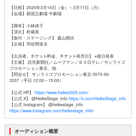
【日程】2025年3月14日（金）～3月17日（月）
【会場】新国立劇場 中劇場
【脚本】小林靖子
【演出】朴璐美
【振付・ステージング】 森山開次
【企画】羽佐間道夫
【出演者、
料金、
発売日】 ※後日発表
【主催】 読売新聞社／ムーブマン／ＢＳ日テレ／サンライズ
プロモーション東京、他
【問合せ】 サンライズプロモーション東京 0570-00-
3337（平日 12:00～15:00）
【公式 HP】
https://www.heike2025.com/
【公式 X】 @HeikeStage_info
https://x.com/HeikeStage_info
【公式 Instagram】 @heikestage_info
https://www.instagram.com/heikestage_info/
オーディション概要