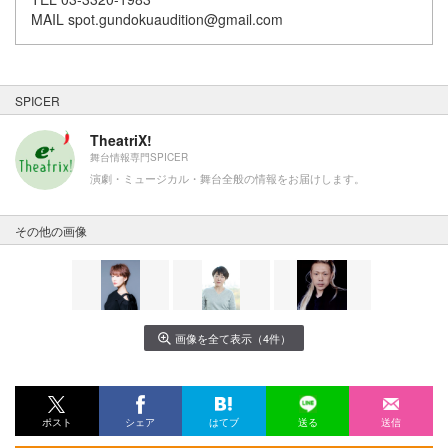
MAIL spot.gundokuaudition@gmail.com
SPICER
TheatriX!
舞台情報専門SPICER
演劇・ミュージカル・舞台全般の情報をお届けします。
その他の画像
画像を全て表示（4件）
ポスト
シェア
はてブ
送る
送信