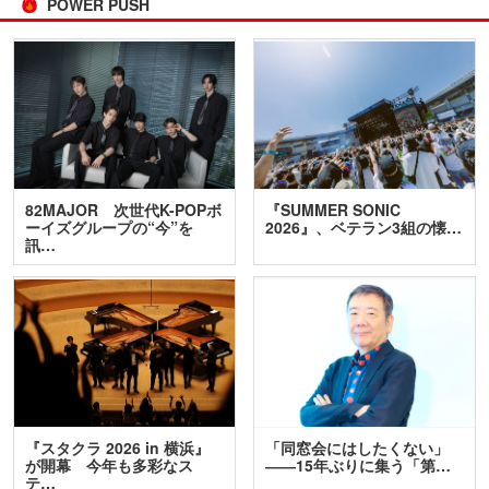
POWER PUSH
82MAJOR 次世代K-POPボ
『SUMMER SONIC
ーイズグループの“今”を
2026』、ベテラン3組の懐…
訊…
『スタクラ 2026 in 横浜』
「同窓会にはしたくない」
が開幕 今年も多彩なス
――15年ぶりに集う「第…
テ…