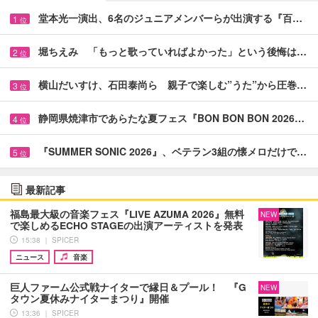
堂本光一演出、6名のジュニアメンバーらが出演する『百…
1
位
堀ちえみ 「もっと歌っていればよかった」という後悔は…
2
位
横山だいすけ、石田泰尚ら 親子で楽しむ”うた”から圧巻…
3
位
静岡県焼津市であらたな夏フェス『BON BON BON 2026…
4
位
『SUMMER SONIC 2026』、ベテラン3組の懐メロだけで…
5
位
最新記事
福島最大級の音楽フェス『LIVE AZUMA 2026』無料
NEW
で楽しめるECHO STAGEの出演アーティストを発表
15:38 ｜ SPICER
ニュース
音楽
巨人ファーム公式戦ナイターで縁日＆プール！ 『G
NEW
タウン夏休みナイターまつり』開催
13:36 ｜ SPICER