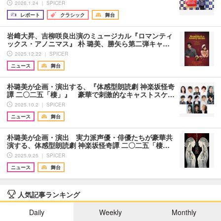
2026.1.24 ｜ SPICER
レポート
クラシック
舞台
岩﨑大昇、吉柳咲良出演のミュージカル『ロマンティ
ックス・アノニマス』 朴 璐美、勝矢ら第二弾キャ…
2025.12.22 ｜ SPICER
ニュース
舞台
朴璐美が企画・演出する、『体感型朗読劇 神楽坂怪奇
譚 二〇二五「棲」』 豪華で刺激的なキャストスケ…
2025.10.2 ｜ SPICER
ニュース
舞台
朴璐美が企画・演出 実力派声優・俳優たちが豪華共
演する、体感型朗読劇 神楽坂怪奇譚 二〇二五「棲…
2025.9.25 ｜ SPICER
ニュース
舞台
人気記事ランキング
Daily
Weekly
Monthly