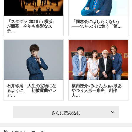
『スタクラ 2026 in 横浜』
「同窓会にはしたくない」
が開幕 今年も多彩なス
――15年ぶりに集う「第…
テ…
石井琢磨「人生の宝物にな
横内謙介×みょんふぁ×糸あ
るように」 初披露曲やレ
やつり人形一糸座 創作
ア…
人…
さらに読み込む