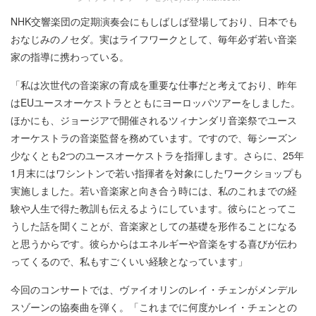
NHK交響楽団の定期演奏会にもしばしば登場しており、日本でも
おなじみのノセダ。実はライフワークとして、毎年必ず若い音楽
家の指導に携わっている。
「私は次世代の音楽家の育成を重要な仕事だと考えており、昨年
はEUユースオーケストラとともにヨーロッパツアーをしました。
ほかにも、ジョージアで開催されるツィナンダリ音楽祭でユース
オーケストラの音楽監督を務めています。ですので、毎シーズン
少なくとも2つのユースオーケストラを指揮します。さらに、25年
1月末にはワシントンで若い指揮者を対象にしたワークショップも
実施しました。若い音楽家と向き合う時には、私のこれまでの経
験や人生で得た教訓も伝えるようにしています。彼らにとってこ
うした話を聞くことが、音楽家としての基礎を形作ることになる
と思うからです。彼らからはエネルギーや音楽をする喜びが伝わ
ってくるので、私もすごくいい経験となっています」
今回のコンサートでは、ヴァイオリンのレイ・チェンがメンデル
スゾーンの協奏曲を弾く。「これまでに何度かレイ・チェンとの