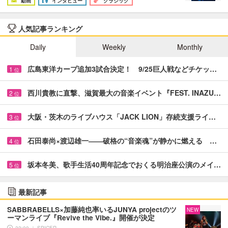
動画
インタビュー
クラシック
人気記事ランキング
Daily
Weekly
Monthly
広島東洋カープ追加3試合決定！ 9/25巨人戦などチケッ…
1
位
西川貴教に直撃、滋賀最大の音楽イベント『FEST. INAZU…
2
位
大阪・茨木のライブハウス「JACK LION」存続支援ライ…
3
位
石田泰尚×渡辺雄一――破格の“音楽魂”が静かに燃える …
4
位
坂本冬美、歌手生活40周年記念でおくる明治座公演のメイ…
5
位
最新記事
SABBRABELLS×加藤純也率いるJUNYA projectのツ
NEW
ーマンライブ『Revive the Vibe.』開催が決定
22:00 ｜ SPICER