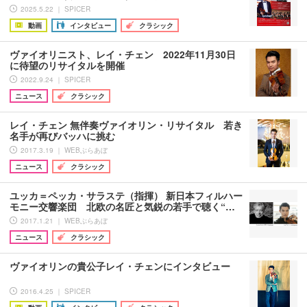
2025.5.22 ｜ SPICER
動画
インタビュー
クラシック
ヴァイオリニスト、レイ・チェン 2022年11月30日
に待望のリサイタルを開催
2022.9.24 ｜ SPICER
ニュース
クラシック
レイ・チェン 無伴奏ヴァイオリン・リサイタル 若き
名手が再びバッハに挑む
2017.3.19 ｜ WEBぶらあぼ
ニュース
クラシック
ユッカ＝ペッカ・サラステ（指揮） 新日本フィルハー
モニー交響楽団 北欧の名匠と気鋭の若手で聴く“…
2017.1.21 ｜ WEBぶらあぼ
ニュース
クラシック
ヴァイオリンの貴公子レイ・チェンにインタビュー
2016.4.25 ｜ SPICER