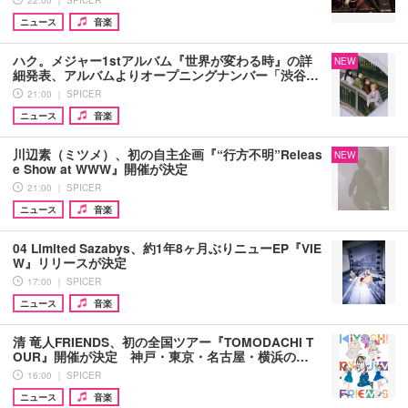
ニュース
音楽
ハク。メジャー1stアルバム『世界が変わる時』の詳
NEW
細発表、アルバムよりオープニングナンバー「渋谷…
21:00 ｜ SPICER
ニュース
音楽
川辺素（ミツメ）、初の自主企画『“行方不明”Releas
NEW
e Show at WWW』開催が決定
21:00 ｜ SPICER
ニュース
音楽
04 Limited Sazabys、約1年8ヶ月ぶりニューEP『VIE
W』リリースが決定
17:00 ｜ SPICER
ニュース
音楽
清 竜人FRIENDS、初の全国ツアー『TOMODACHI T
OUR』開催が決定 神戸・東京・名古屋・横浜の…
16:00 ｜ SPICER
ニュース
音楽