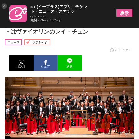
×
e＋(イープラス)アプリ - チケッ
ト・ニュース・スマチケ
表示
eplus inc.
無料 - Google Play
全米から選抜された若き精鋭たちが初来日 ソリス
トはヴァイオリンのレイ・チェン
ニュース
クラシック
2025.1.26
ポスト
シェア
送る