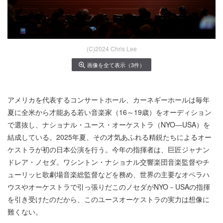
(C)2024 Chris Lee
画像を全て表示（3件）
アメリカを代表するコンサートホール、カーネギーホールは毎年
夏に全米から才能ある若い音楽家（16～19歳）をオーディション
で選抜し、ナショナル・ユース・オーケストラ（NYO―USA）を
結成している。2025年夏、その才気あふれる精鋭たちによるオー
ケストラが初の日本公演を行う。今年の指揮者は、巨匠ジャナン
ドレア・ノセダ。ワシントン・ナショナル交響楽団音楽監督やチ
ューリッヒ歌劇場音楽総監督などを務め、世界の主要なオペラハ
ウスやオーケストラで引っ張りだこのノセダがNYO－USAの指揮
を引き受けたのだから、このユースオーケストラの実力は想像に
難くない。