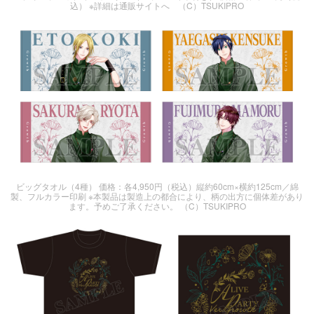
込） ※詳細は通販サイトへ （C）TSUKIPRO
ビッグタオル（4種） 価格：各4,950円（税込）縦約60cm×横約125cm／綿
製、フルカラー印刷 ※本製品は製造上の都合により、柄の出方に個体差があり
ます。予めご了承ください。 （C）TSUKIPRO