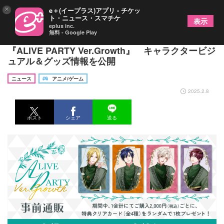
×
e＋(イープラス)アプリ - チケッ
ト・ニュース・スマチケ
表示
eplus inc.
無料 - Google Play
土岐隼一・山谷祥生・山下大輝・寺島惇太ら出演
『ALIVE PARTY Ver.Growth』 キャラクタービジ
ュアル＆グッズ情報を公開
ニュース
アニメ/ゲーム
2025.2.8
ポスト
シェア
送る