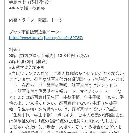
寺島惇太（藤村 衛 役）
※キャラ順・敬称略
内容：ライブ、朗読、トーク
グッズ事前販売通販ページ：
https://www.movic.jp/shop/r/r10182737/
料金：
S席（前方ブロック確約）13,640円（税込）
A席10,890円（税込）
※未就学児入場不可
※当日はランダムにて、ご本人様確認をさせていただく場合が
ございます。公的な顔写真付身分証明書1点（免許証・パスポ
ート・在留カード・障害者手帳・顔写真付きクレジットカー
ド・顔写真付き住民基本台帳カード・マイナンバーカードな
ど）または顔写真付学生証（生徒手帳・学生手帳）1点をご準
備の上、ご来場ください。顔写真付でない学生証（生徒手
帳・学生手帳）をお持ちの方は、顔写真付きでない学生証
（生徒手帳・学生手帳）1点に加え、ご本人名義の保険証また
は保険証の写し1点の合計2点のご用意をお願いいたします。
ご提示いただけない場合、入場をお断りする場合がございま
す。ご同行者様はご購入者様と一緒にご入場をお願いいたし