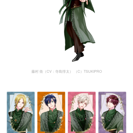
藤村 衛（CV：寺島惇太） （C）TSUKIPRO