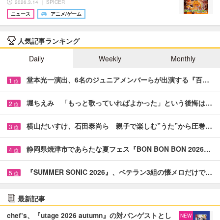
2026.3.14 ｜ SPICER
ニュース
アニメ/ゲーム
人気記事ランキング
Daily
Weekly
Monthly
堂本光一演出、6名のジュニアメンバーらが出演する『百…
1
位
堀ちえみ 「もっと歌っていればよかった」という後悔は…
2
位
横山だいすけ、石田泰尚ら 親子で楽しむ”うた”から圧巻…
3
位
静岡県焼津市であらたな夏フェス『BON BON BON 2026…
4
位
『SUMMER SONIC 2026』、ベテラン3組の懐メロだけで…
5
位
最新記事
chef’s、『utage 2026 autumn』の対バンゲストとし
NEW