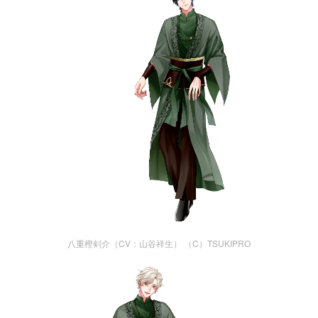
八重樫剣介（CV：山谷祥生） （C）TSUKIPRO