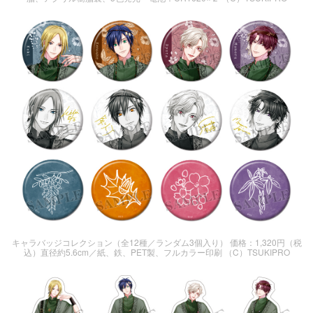
キャラバッジコレクション（全12種／ランダム3個入り） 価格：1,320円（税
込）直径約5.6cm／紙、鉄、PET製、フルカラー印刷 （C）TSUKIPRO