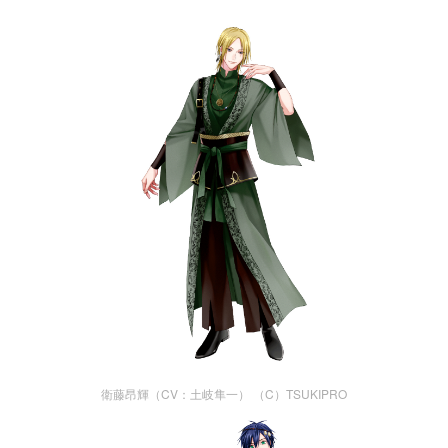
衛藤昂輝（CV：土岐隼一） （C）TSUKIPRO