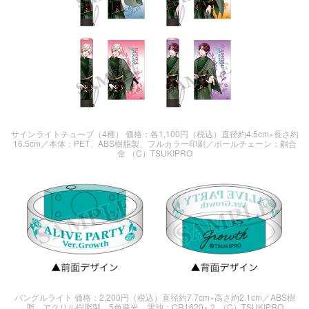
サインライトチューブ（4種） 価格：各1,100円（税込）直径約4.5cm×長さ約
16.5cm／本体：PET、ABS樹脂製、フルカラー印刷／ボールチェーン：銅合
金 （C）TSUKIPRO
バングルライト 価格：2,200円（税込）直径約7.7cm×高さ約2.1cm／ABS樹
脂、アクリル樹脂製、5色発光 電池：CR1620×２ （C）TSUKIPRO