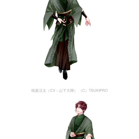
桜庭涼太（CV：山下大輝） （C）TSUKIPRO