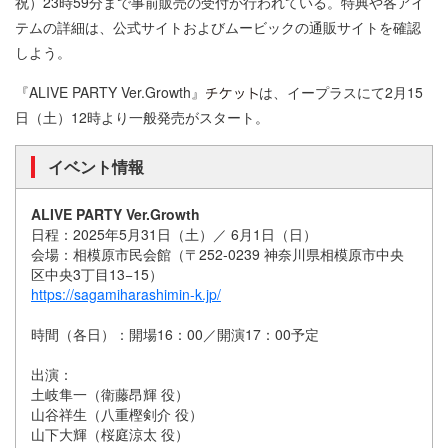
祝）23時59分まで事前販売の受付が行われている。特典や各アイ
テムの詳細は、公式サイトおよびムービックの通販サイトを確認
しよう。
『ALIVE PARTY Ver.Growth』
は、イープラスにて2月15
日（土）12時より一般発売がスタート。
イベント情報
ALIVE PARTY Ver.Growth
日程：2025年5月31日（土）／ 6月1日（日）
会場：相模原市民会館（〒252-0239 神奈川県相模原市中央
区中央3丁目13−15）
https://sagamiharashimin-k.jp/
時間（各日）：開場16：00／開演17：00予定
出演：
土岐隼一（衛藤昂輝 役）
山谷祥生（八重樫剣介 役）
山下大輝（桜庭涼太 役）