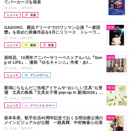
てパーカーズを発表
20:00 ｜ SPICER
ニュース
音楽
GADORO、横浜アリーナでのワンマン公演『一家団
NEW
欒』を収めた映像作品を9月にリリース トレーラ…
19:00 ｜ SPICER
ニュース
動画
音楽
亜咲花、10周年アニバーサリーベストアルバム『Son
NEW
g of LIFE』、漫画『ゆるキャン△』作者・あf…
19:00 ｜ SPICER
ニュース
アニメ/ゲーム
新潟にちなんだご当地アイテムや“おいしい文具”も登
NEW
場 文具の祭典『文具女子博 pop-up in 新潟2026』…
19:00 ｜ SPICER
ニュース
イベント/レジャー
坂本冬美、歌手生活40周年記念でおくる明治座公演の
NEW
メインビジュアルが公開 一路真輝、中村梅雀ら出演
18:00 ｜ SPICER