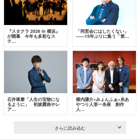
『スタクラ 2026 in 横浜』
「同窓会にはしたくない」
が開幕 今年も多彩なス
――15年ぶりに集う「第…
テ…
石井琢磨「人生の宝物にな
横内謙介×みょんふぁ×糸あ
るように」 初披露曲やレ
やつり人形一糸座 創作
ア…
人…
さらに読み込む