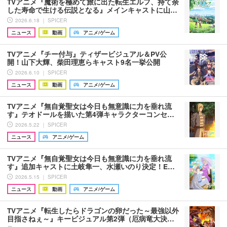
TVアニメ『魔術を極めて旅に出た転生エルフ、持て余
した寿命で生ける伝説となる』メインキャストに山…
2026.6.18 ｜ SPICER
ニュース
動画
アニメ/ゲーム
TVアニメ『チー付与』ティザービジュアル＆PV公
開！山下大輝、柴田理恵らキャスト9名一挙公開
2026.6.10 ｜ SPICER
ニュース
動画
アニメ/ゲーム
TVアニメ『無自覚聖女は今日も無意識に力を垂れ流
す』テオドールを描いた第4弾キャラクターコンセ…
2026.5.22 ｜ SPICER
ニュース
アニメ/ゲーム
TVアニメ『無自覚聖女は今日も無意識に力を垂れ流
す』追加キャストに土岐隼一、水瀬いのり決定！E…
2026.5.15 ｜ SPICER
ニュース
動画
アニメ/ゲーム
TVアニメ『転生したらドラゴンの卵だった～最強以外
目指さねぇ～』キービジュアル第2弾（厄病竜大決…