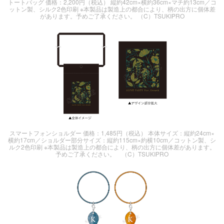
トートバッグ 価格：2,200円（税込） 縦約42cm×横約36cm×マチ約13cm／コ
ットン製、シルク2色印刷 ※本製品は製造上の都合により、柄の出方に個体差
があります。予めご了承ください。 （C）TSUKIPRO
スマートフォンショルダー 価格：1,485円（税込） 本体サイズ：縦約24cm×
横約17cm／ショルダー部分サイズ：縦約115cm×約横10cm／コットン製、シ
ルク2色印刷 ※本製品は製造上の都合により、柄の出方に個体差があります。
予めご了承ください。 （C）TSUKIPRO