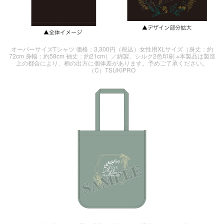
オーバーサイズTシャツ 価格：3,300円（税込）女性用XLサイズ（身丈：約
72cm 身幅：約58cm 袖丈：約21cm）／綿製、シルク2色印刷 ※本製品は製造
上の都合により、柄の出方に個体差があります。予めご了承ください。
（C）TSUKIPRO