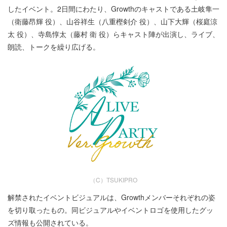
したイベント。2日間にわたり、Growthのキャストである土岐隼一
（衛藤昂輝 役）、山谷祥生（八重樫剣介 役）、山下大輝（桜庭涼
太 役）、寺島惇太（藤村 衛 役）らキャスト陣が出演し、ライブ、
朗読、トークを繰り広げる。
（C）TSUKIPRO
解禁されたイベントビジュアルは、Growthメンバーそれぞれの姿
を切り取ったもの。同ビジュアルやイベントロゴを使用したグッ
ズ情報も公開されている。