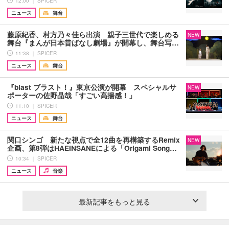
12:00 ｜ SPICER
ニュース
舞台
藤原紀香、村方乃々佳ら出演 親子三世代で楽しめる
NEW
舞台『まんが日本昔ばなし劇場』が開幕し、舞台写…
11:38 ｜ SPICER
ニュース
舞台
『blast ブラスト！』東京公演が開幕 スペシャルサ
NEW
ポーターの佐野晶哉「すごい高揚感！」
11:10 ｜ SPICER
ニュース
舞台
関口シンゴ 新たな視点で全12曲を再構築するRemix
NEW
企画、第8弾はHAEINSANEによる「Origami Song…
10:34 ｜ SPICER
ニュース
音楽
最新記事をもっと見る