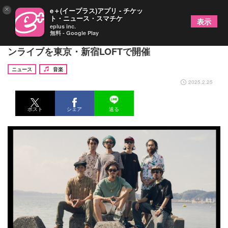
×
e＋(イープラス)アプリ - チケッ
ト・ニュース・スマチケ
表示
eplus inc.
無料 - Google Play
Youth of Roots×光風＆GREEN MASSIVE、ツーマ
ンライブを東京・新宿LOFTで開催
ニュース
音楽
2025.2.25
ポスト
シェア
送る