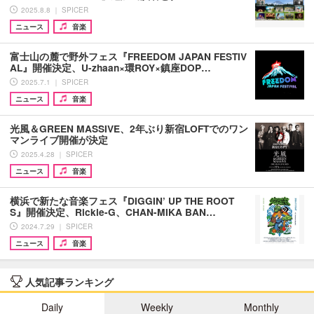
2025.8.8 ｜ SPICER
ニュース
音楽
富士山の麓で野外フェス『FREEDOM JAPAN FESTIV
AL』開催決定、U-zhaan×環ROY×鎮座DOP…
2025.7.1 ｜ SPICER
ニュース
音楽
光風＆GREEN MASSIVE、2年ぶり新宿LOFTでのワン
マンライブ開催が決定
2025.4.28 ｜ SPICER
ニュース
音楽
横浜で新たな音楽フェス『DIGGIN’ UP THE ROOT
S』開催決定、Rickie-G、CHAN-MIKA BAN…
2024.7.29 ｜ SPICER
ニュース
音楽
人気記事ランキング
Daily
Weekly
Monthly