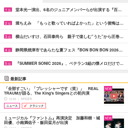
堂本光一演出、6名のジュニアメンバーらが出演する『百…
1
位
堀ちえみ 「もっと歌っていればよかった」という後悔は…
2
位
横山だいすけ、石田泰尚ら 親子で楽しむ”うた”から圧巻…
3
位
静岡県焼津市であらたな夏フェス『BON BON BON 2026…
4
位
『SUMMER SONIC 2026』、ベテラン3組の懐メロだけで…
5
位
最新記事
「全部すごい」「プレッシャーです（笑）」 REAL
NEW
TRAUMが語る、The King's Singersとの初共演
12:00 ｜ SPICER
ニュース
クラシック
ミュージカル『ファントム』再演決定 加藤和樹・城
NEW
田優、小南満佑子・飯田栞月が出演