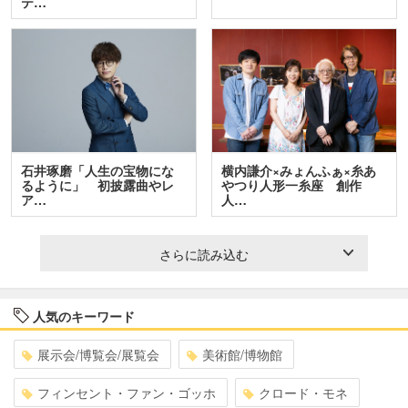
テ…
石井琢磨「人生の宝物にな
横内謙介×みょんふぁ×糸あ
るように」 初披露曲やレ
やつり人形一糸座 創作
ア…
人…
さらに読み込む
人気のキーワード
展示会/博覧会/展覧会
美術館/博物館
フィンセント・ファン・ゴッホ
クロード・モネ