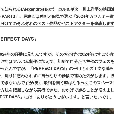
て知られる[Alexandros]のボーカル＆ギター川上洋平の映
 PART2」。最終回は独断と偏見で選ぶ「2024年カワカミー
に分けてのそれぞれのベスト作品やベストアクターを発表しま
RFECT DAYS』
と2024年の序盤に見たんですが、そのおかげで2024年はすごく
。昨年はアルバム制作に加えて、初めて自分たち主催のフェス
ったんですが、『PERFECT DAYS』の平山さんの丁寧な暮
で、周りに惑わされずに自分なりの歩幅で進めた気がします。
できないんですが(笑)、歌詞を書く時はなるべくこのスペース
な方法を把握しながら実行できた。おかげで捗ることが増えま
FECT DAYS』には「ありがとうございます」と言いたいです。