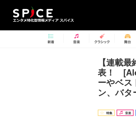
【連載最
表！ [A
ーやベス
ン、バター
特集
音楽