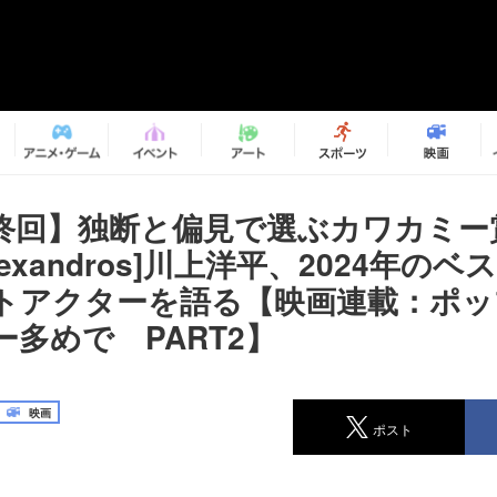
終回】独断と偏見で選ぶカワカミー
lexandros]川上洋平、2024年の
トアクターを語る【映画連載：ポッ
多めで PART2】
映画
ポスト