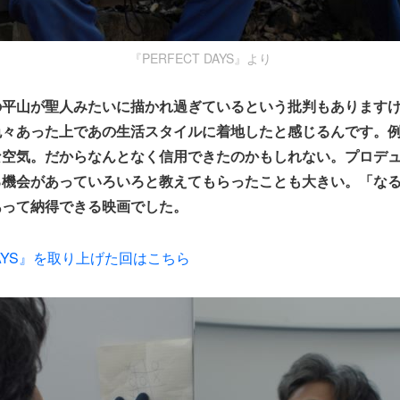
『PERFECT DAYS』より
の平山が聖人みたいに描かれ過ぎているという批判もあります
色々あった上であの生活スタイルに着地したと感じるんです。
な空気。だからなんとなく信用できたのかもしれない。プロデ
る機会があっていろいろと教えてもらったことも大きい。「な
あって納得できる映画でした。
 DAYS』を取り上げた回はこちら