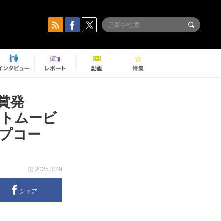
賞発
ベストムービ
プコー
2025.3.29
シェア