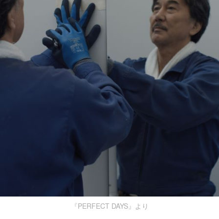
『PERFECT DAYS』より