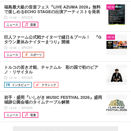
福島最大級の音楽フェス『LIVE AZUMA 2026』無料
NEW
で楽しめるECHO STAGEの出演アーティストを発表
15:38 ｜ SPICER
ニュース
音楽
巨人ファーム公式戦ナイターで縁日＆プール！ 『G
NEW
タウン夏休みナイターまつり』開催
13:36 ｜ SPICER
ニュース
スポーツ
トルコの若き才能、チャクムル 彩の国で初のピア
ノ・リサイタル
12:18 ｜ SPICER
インタビュー
クラシック
岩手・盛岡『いしがき MUSIC FESTIVAL 2026』盛岡
城跡公園会場のタイムテーブル解禁
12:00 ｜ SPICER
ニュース
音楽