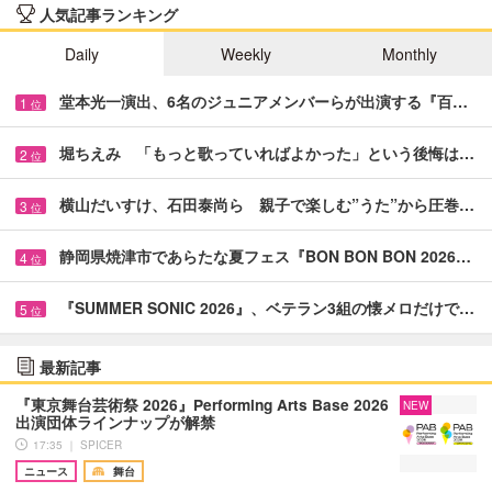
人気記事ランキング
Daily
Weekly
Monthly
堂本光一演出、6名のジュニアメンバーらが出演する『百…
1
位
堀ちえみ 「もっと歌っていればよかった」という後悔は…
2
位
横山だいすけ、石田泰尚ら 親子で楽しむ”うた”から圧巻…
3
位
静岡県焼津市であらたな夏フェス『BON BON BON 2026…
4
位
『SUMMER SONIC 2026』、ベテラン3組の懐メロだけで…
5
位
最新記事
『東京舞台芸術祭 2026』Performing Arts Base 2026
NEW
出演団体ラインナップが解禁
17:35 ｜ SPICER
ニュース
舞台