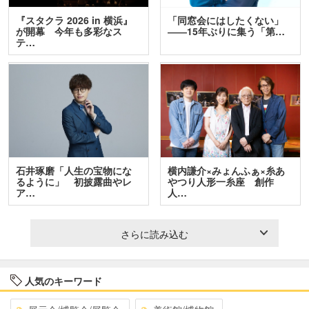
『スタクラ 2026 in 横浜』
「同窓会にはしたくない」
が開幕 今年も多彩なス
――15年ぶりに集う「第…
テ…
石井琢磨「人生の宝物にな
横内謙介×みょんふぁ×糸あ
るように」 初披露曲やレ
やつり人形一糸座 創作
ア…
人…
さらに読み込む
人気のキーワード