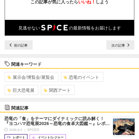
この記事が気に入ったら
いいね！
しよう
見逃せない
の最新情報をお届けします
前の記事
次の記事
関連キーワード
展示会/博覧会/展覧会
恐竜のイベント
巨大恐竜展
関西アート
関連記事
恐竜の「食」をテーマにダイナミックに読み解く！
『ヨコハマ恐竜展2026～恐竜の食卓大図鑑～』レポ…
2026.8.5 ｜ SPICER
レポート
イベント/レジャー