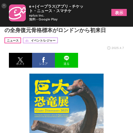
×
e＋(イープラス)アプリ - チケッ
ト・ニュース・スマチケ
表示
eplus inc.
無料 - Google Play
大阪『巨大恐竜展2025』開催日程決定、全長約37m
の全身復元骨格標本がロンドンから初来日
ニュース
イベント/レジャー
2025.4.7
ポスト
シェア
送る