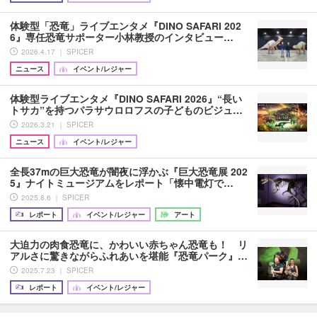
体験型「恐竜」ライブエンタメ『DINO SAFARI 202
6』専任恐竜サポーター小林教授のインタビュー…
2026.4.17 ｜ SPICER
ニュース
イベント/レジャー
体験型ライブエンタメ『DINO SAFARI 2026』“長い
トサカ”を持つパラサウロロフスの子どものビジュ…
2026.3.21 ｜ SPICER
ニュース
イベント/レジャー
全長37mの巨大恐竜が闇夜に浮かぶ『巨大恐竜展 202
5』ナイトミュージアムをレポート「懐中電灯で…
2025.8.6 ｜ SPICER
レポート
イベント/レジャー
アート
大迫力の肉食恐竜に、かわいい赤ちゃん恐竜も！ リ
アルさに驚きながらふれあいを堪能『恐竜パーク』…
2025.7.23 ｜ SPICER
レポート
イベント/レジャー