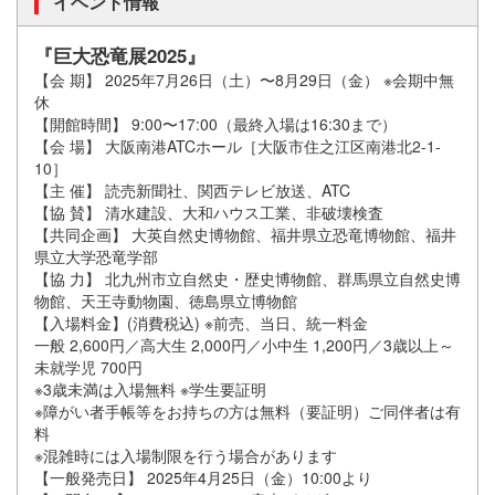
イベント情報
『巨大恐竜展2025』
【会 期】 2025年7月26日（土）〜8月29日（金） ※会期中無
休
【開館時間】 9:00〜17:00（最終入場は16:30まで）
【会 場】 大阪南港ATCホール［大阪市住之江区南港北2-1-
10］
【主 催】 読売新聞社、関西テレビ放送、ATC
【協 賛】 清水建設、大和ハウス工業、非破壊検査
【共同企画】 大英自然史博物館、福井県立恐竜博物館、福井
県立大学恐竜学部
【協 力】 北九州市立自然史・歴史博物館、群馬県立自然史博
物館、天王寺動物園、徳島県立博物館
【入場料金】(消費税込) ※前売、当日、統一料金
一般 2,600円／高大生 2,000円／小中生 1,200円／3歳以上～
未就学児 700円
※3歳未満は入場無料 ※学生要証明
※障がい者手帳等をお持ちの方は無料（要証明）ご同伴者は有
料
※混雑時には入場制限を行う場合があります
【一般発売日】 2025年4月25日（金）10:00より