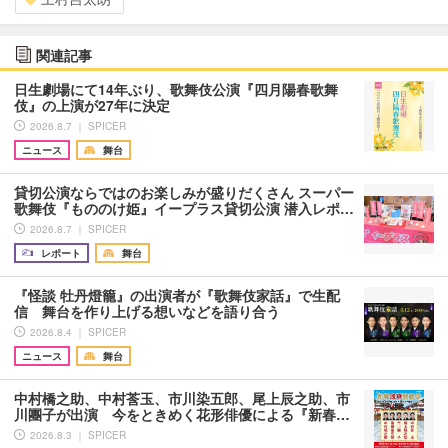
関連記事
日生劇場にて14年ぶり、歌舞伎公演『四月陽春歌舞
伎』の上演が27年に決定
2026.8.7 ｜ SPICER
ニュース
舞台
貸切公演ならではのお楽しみが盛りだくさん スーパー
歌舞伎『もののけ姫』イープラス貸切公演 潜入レポ…
2026.8.7 ｜ SPICER
レポート
舞台
『怪談 牡丹燈籠』の出演者が『歌舞伎家話』で生配
信 舞台を作り上げる想いなどを語り合う
2026.8.4 ｜ SPICER
ニュース
舞台
中村橋之助、中村莟玉、市川染五郎、尾上辰之助、市
川團子が出演 今をときめく花形俳優による『新春…
2026.8.3 ｜ SPICER