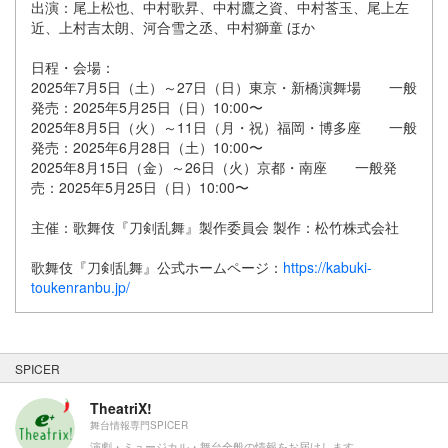
出演：尾上松也、中村歌昇、中村鷹之資、中村莟玉、尾上左
近、上村吉太朗、河合雪之丞、中村獅童 ほか
日程・会場：
2025年7月5日（土）～27日（日）東京・新橋演舞場 一般
発売：2025年5月25日（日）10:00〜
2025年8月5日（火）～11日（月・祝）福岡・博多座 一般
発売：2025年6月28日（土）10:00〜
2025年8月15日（金）～26日（火）京都・南座 一般発
売：2025年5月25日（日）10:00〜
主催：歌舞伎『刀剣乱舞』製作委員会 製作：松竹株式会社
歌舞伎『刀剣乱舞』公式ホームページ：
https://kabuki-
toukenranbu.jp/
SPICER
TheatriX!
舞台情報専門SPICER
演劇・ミュージカル・舞台全般の情報をお届けします。