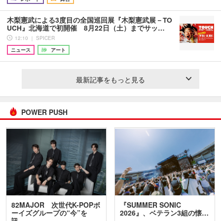
木梨憲武による3度目の全国巡回展『木梨憲武展－TO
UCH』北海道で初開催 8月22日（土）までサッ…
12:10 ｜ SPICER
ニュース
アート
最新記事をもっと見る
POWER PUSH
82MAJOR 次世代K-POPボ
『SUMMER SONIC
ーイズグループの“今”を
2026』、ベテラン3組の懐…
訊…