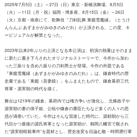
2025年7月5日（土）～27日（日）東京・新橋演舞場、8月5日
（火）～11日（月・祝）福岡・博多座、8月15日（金）～26日
（火）京都・南座にて、歌舞伎『刀剣乱舞 東鑑雪魔縁』（とうけ
んらんぶ あずまかがみゆきのみだれ）が上演される。この度、キ
ービジュアルが解禁となった。
2023年以来2年ぶりの上演となる本公演は、初演の熱量はそのまま
に新たに書き下ろされたオリジナルストーリーで、今作から加わ
った三振りを含め八振りの刀剣男士が登場。今作の外題である
『東鑑雪魔縁（あずまかがみゆきのみだれ）』は、鎌倉時代の歴
史書である「東鑑（吾妻鏡）」をふまえたもので、鎌倉幕府三代
将軍・源実朝の時代を描く。
舞台は1219年の鎌倉。幕府内では権力争いが激化し、北條政子や
源実朝の妻の倩子姫、公暁や鎌倉の重臣たちなど多くの人々の思
惑が渦巻いていた。今作はそんな混迷した時代に、源頼朝から三
代目かつ最後の源氏将軍となった源実朝が、鶴岡八幡宮で殺され
た“源実朝暗殺事件”を題材とし、歴史改変を目論む敵・時間遡行軍