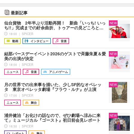
最新記事
仙台貨物 2年半ぶり活動再開！ 新曲「いっち! いっ
NEW
ち!!」完成までの紆余曲折、トゥアーの見どころと…
18:00 ｜ SPICER
動画
インタビュー
音楽
結那バースデーイベント2026のゲストで斉藤朱夏＆愛
NEW
美の出演が決定
18:00 ｜ SPICER
ニュース
音楽
アニメ/ゲーム
月の世界での出来事を描いた、少しSF的なオペレッ
NEW
タ 東京オペレッタ劇場『フラウ・ルナ』が上演
17:00 ｜ SPICER
ニュース
舞台
浦井健治「お化けの話なので、ぜひ劇場へ涼みに来
NEW
て」ミュージカル『ゴースト』初日前会見レポート
16:30 ｜ SPICER
レポート
舞台