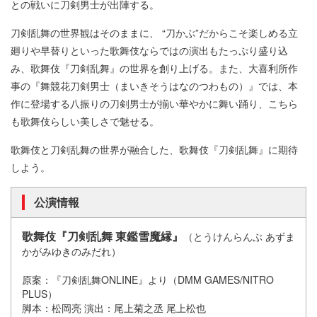
との戦いに刀剣男士が出陣する。
刀剣乱舞の世界観はそのままに、 “刀かぶ”だからこそ楽しめる立
廻りや早替りといった歌舞伎ならではの演出もたっぷり盛り込
み、歌舞伎『刀剣乱舞』の世界を創り上げる。また、大喜利所作
事の『舞競花刀剣男士（まいきそうはなのつわもの）』では、本
作に登場する八振りの刀剣男士が揃い華やかに舞い踊り、こちら
も歌舞伎らしい美しさで魅せる。
歌舞伎と刀剣乱舞の世界が融合した、歌舞伎『刀剣乱舞』に期待
しよう。
公演情報
歌舞伎『刀剣乱舞 東鑑雪魔縁』
（とうけんらんぶ あずま
かがみゆきのみだれ）
原案：『刀剣乱舞ONLINE』より（DMM GAMES/NITRO
PLUS）
脚本：松岡亮 演出：尾上菊之丞 尾上松也