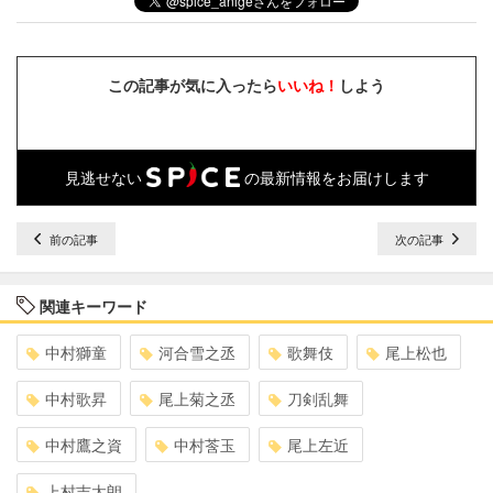
この記事が気に入ったら
いいね！
しよう
見逃せない
の最新情報をお届けします
前の記事
次の記事
関連キーワード
中村獅童
河合雪之丞
歌舞伎
尾上松也
中村歌昇
尾上菊之丞
刀剣乱舞
中村鷹之資
中村莟玉
尾上左近
上村吉太朗