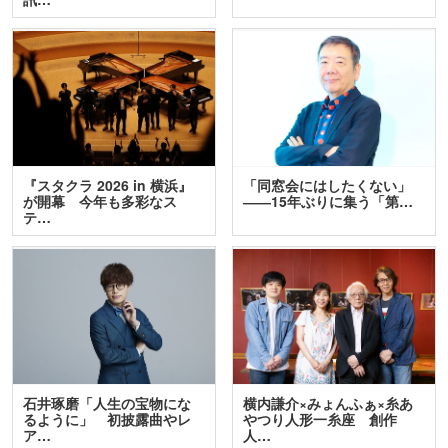
『スタクラ 2026 in 横浜』
「同窓会にはしたくない」
が開幕 今年も多彩なス
――15年ぶりに集う「第…
テ…
石井琢磨「人生の宝物にな
横内謙介×みょんふぁ×糸あ
るように」 初披露曲やレ
やつり人形一糸座 創作
ア…
人…