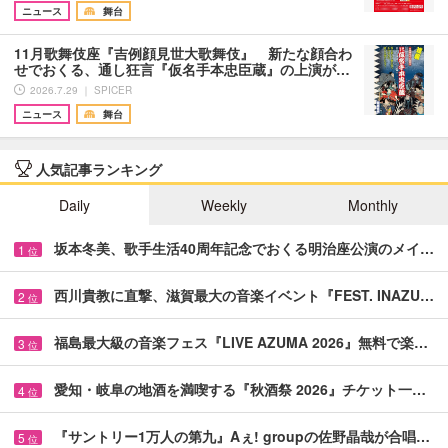
ニュース
舞台
11月歌舞伎座『吉例顔見世大歌舞伎』 新たな顔合わ
せでおくる、通し狂言『仮名手本忠臣蔵』の上演が…
2026.7.29 ｜ SPICER
ニュース
舞台
人気記事ランキング
Daily
Weekly
Monthly
坂本冬美、歌手生活40周年記念でおくる明治座公演のメイ…
1
位
西川貴教に直撃、滋賀最大の音楽イベント『FEST. INAZU…
2
位
福島最大級の音楽フェス『LIVE AZUMA 2026』無料で楽…
3
位
愛知・岐阜の地酒を満喫する『秋酒祭 2026』チケット一…
4
位
『サントリー1万人の第九』Aぇ! groupの佐野晶哉が合唱…
5
位