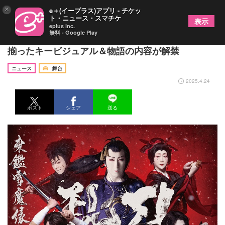
×
e＋(イープラス)アプリ - チケッ
ト・ニュース・スマチケ
表示
eplus inc.
無料 - Google Play
歌舞伎『刀剣乱舞 東鑑雪魔縁』刀剣男士八振りが
揃ったキービジュアル＆物語の内容が解禁
ニュース
舞台
2025.4.24
ポスト
シェア
送る