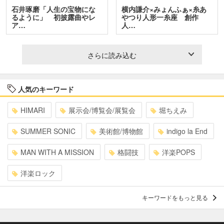
石井琢磨「人生の宝物にな
横内謙介×みょんふぁ×糸あ
るように」 初披露曲やレ
やつり人形一糸座 創作
ア…
人…
さらに読み込む
人気のキーワード
HIMARI
展示会/博覧会/展覧会
堀ちえみ
SUMMER SONIC
美術館/博物館
indigo la End
MAN WITH A MISSION
格闘技
洋楽POPS
洋楽ロック
キーワードをもっと見る