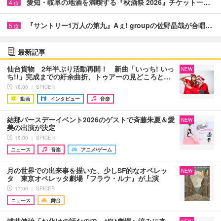
愛知・岐阜の地酒を満喫する『秋酒祭 2026』チケット一…
4
位
『サントリー1万人の第九』Aぇ! groupの佐野晶哉が合唱…
5
位
最新記事
仙台貨物 2年半ぶり活動再開！ 新曲「いっち! いっ
NEW
ち!!」完成までの紆余曲折、トゥアーの見どころと…
18:00 ｜ SPICER
動画
インタビュー
音楽
結那バースデーイベント2026のゲストで斉藤朱夏＆愛
NEW
美の出演が決定
18:00 ｜ SPICER
ニュース
音楽
アニメ/ゲーム
月の世界での出来事を描いた、少しSF的なオペレッ
NEW
タ 東京オペレッタ劇場『フラウ・ルナ』が上演
17:00 ｜ SPICER
ニュース
舞台