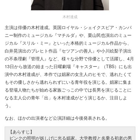
木村達成
主演は俳優の木村達成。英国ロイヤル・シェイクスピア・カンパ
ニー制作のミュージカル『マチルダ』や、栗山民也演出のミュー
ジカル『スリル・ミー』といった本格的ミュージカル作品から、
白井晃演出のブレヒト作品『セツアンの善人』や小川絵梨子演出
の不条理劇『管理人』など、様々な分野で俳優として活躍し、4月
13日から放送の始まった日曜劇場『キャスター』（TBS）にも出
演中の木村達成が、本作では娼家の女主人のヒモで、逃れたくて
もその優しさから逃れられずにいる青年役を演じる。娼家に集ま
る登場人物たちが始める家族ごっこの中では長男を演じることに
なる主人公の青年「出」を木村達成がどう演じるか、注目しよ
う。
なお、ほかの出演者など公演詳細は今後発表される。
【あらすじ】
ピンクの照明が妖しげに光る娼家。大学教授と名乗る初老の男