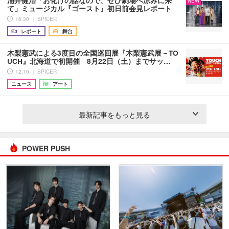
浦井健治「お化けの話なので、ぜひ劇場へ涼みに来
NEW
て」ミュージカル『ゴースト』初日前会見レポート
16:30 ｜ SPICER
レポート
舞台
木梨憲武による3度目の全国巡回展『木梨憲武展－TO
UCH』北海道で初開催 8月22日（土）までサッ…
12:10 ｜ SPICER
ニュース
アート
最新記事をもっと見る
POWER PUSH