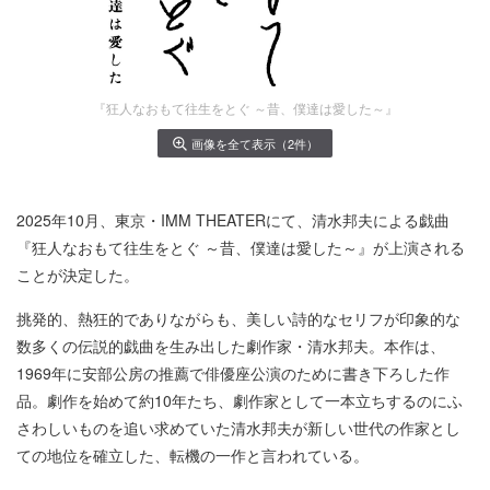
『狂人なおもて往生をとぐ ～昔、僕達は愛した～』
画像を全て表示（2件）
2025年10月、東京・IMM THEATERにて、清水邦夫による戯曲
『狂人なおもて往生をとぐ ～昔、僕達は愛した～』が上演される
ことが決定した。
挑発的、熱狂的でありながらも、美しい詩的なセリフが印象的な
数多くの伝説的戯曲を生み出した劇作家・清水邦夫。本作は、
1969年に安部公房の推薦で俳優座公演のために書き下ろした作
品。劇作を始めて約10年たち、劇作家として一本立ちするのにふ
さわしいものを追い求めていた清水邦夫が新しい世代の作家とし
ての地位を確立した、転機の一作と言われている。