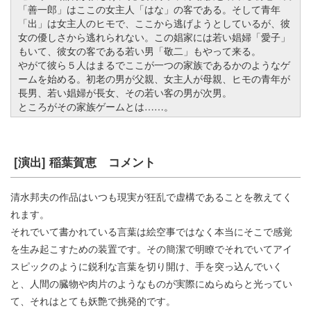
「善一郎」はここの女主人「はな」の客である。そして青年
「出」は女主人のヒモで、ここから逃げようとしているが、彼
女の優しさから逃れられない。この娼家には若い娼婦「愛子」
もいて、彼女の客である若い男「敬二」もやって来る。
やがて彼ら５人はまるでここが一つの家族であるかのようなゲ
ームを始める。初老の男が父親、女主人が母親、ヒモの青年が
長男、若い娼婦が長女、その若い客の男が次男。
ところがその家族ゲームとは……。
[演出] 稲葉賀恵 コメント
清水邦夫の作品はいつも現実が狂乱で虚構であることを教えてく
れます。
それでいて書かれている言葉は絵空事ではなく本当にそこで感覚
を生み起こすための装置です。その簡潔で明瞭でそれでいてアイ
スピックのように鋭利な言葉を切り開け、手を突っ込んでいく
と、人間の臓物や肉片のようなものが実際にぬらぬらと光ってい
て、それはとても妖艶で挑発的です。