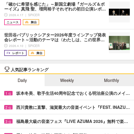
「確かに希望を感じた」～新国立劇場『ガールズ＆ボ
ーイズ』真飛 聖、増岡裕子それぞれの初日公演レポ…
2026.4.17 ｜ SPICER
ニュース
舞台
世田谷パブリックシアター2026年度ラインアップ発表
会レポート～活動のテーマは〈わたしは、この世界…
2026.4.10 ｜ SPICER
レポート
舞台
人気記事ランキング
Daily
Weekly
Monthly
坂本冬美、歌手生活40周年記念でおくる明治座公演のメイ…
1
位
西川貴教に直撃、滋賀最大の音楽イベント『FEST. INAZU…
2
位
福島最大級の音楽フェス『LIVE AZUMA 2026』無料で楽…
3
位