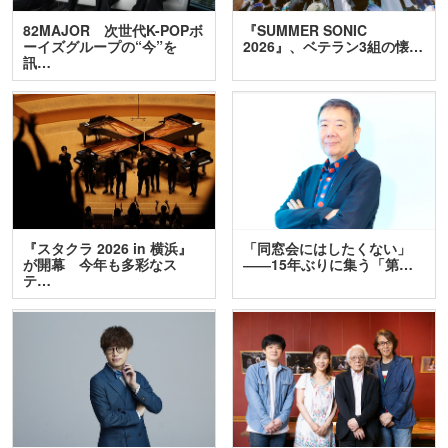
82MAJOR 次世代K-POPボ
『SUMMER SONIC
ーイズグループの“今”を
2026』、ベテラン3組の懐…
訊…
『スタクラ 2026 in 横浜』
「同窓会にはしたくない」
が開幕 今年も多彩なス
――15年ぶりに集う「第…
テ…