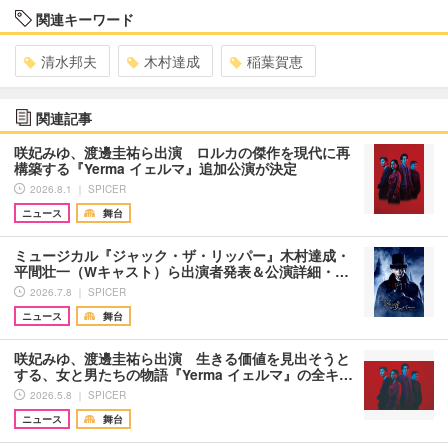
関連キーワード
清水邦夫
木村達成
稲葉賀恵
関連記事
咲妃みゆ、渡邊圭祐ら出演 ロルカの傑作を現代に再
構築する『Yerma イェルマ』追加公演が決定
2026.8.1 ｜ SPICER
ニュース
舞台
ミュージカル『ジャック・ザ・リッパー』木村達成・
平間壮一（Wキャスト）ら出演者発表＆公演詳細・…
2026.7.8 ｜ SPICER
ニュース
舞台
咲妃みゆ、渡邊圭祐ら出演 生きる価値を見出そうと
する、女と男たちの物語『Yerma イェルマ』の全キ…
2026.5.8 ｜ SPICER
ニュース
舞台