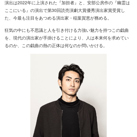
演出は2022年に上演された『加担者』と、安部公房作の『幽霊は
ここにいる』の演出で第30回読売演劇大賞優秀演出家賞受賞し
た、今最も注目をあつめる演出家・稲葉賀恵が務める。
狂気の中にも不思議と人を引き付ける力強い魅力を持つこの戯曲
を、現代の演出家が手掛けることにより、人は本来何を求めてい
るのか、この戯曲の熱の正体は何なのか問いかける。