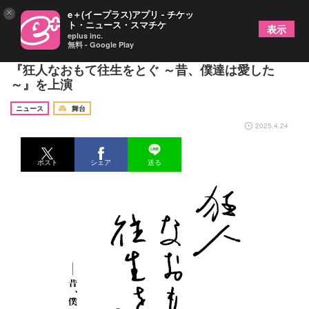
×
e＋(イープラス)アプリ - チケッ
ト・ニュース・スマチケ
表示
eplus inc.
無料 - Google Play
木村達成主演、稲葉賀恵演出 清水邦夫の傑作戯曲
『狂人なおもて往生をとぐ ～昔、僕達は愛した
～』を上演
ニュース
舞台
2025.4.24
ポスト
シェア
送る