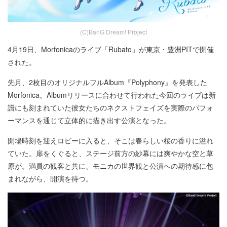
(C)BanG Dream! Project
4月19日、Morfonicaのライブ「Rubato」が東京・豊洲PITで開催
された。
先月、2枚目のオリジナルフルAlbum『Polyphony』を発表した
Morfonica。Albumリリースに合わせて行われた今回のライブは新
譜にも刻まれていた彼女たちのネクストフェイズを実際のパフォ
ーマンスを通じて立体的に描き出す公演となった。
開場時刻を迎えロビーに入ると、そこは春らしい桜の香りに溢れ
ていた。扉をくぐると、ステージ前方の紗幕には爽やかな空と草
原が。満員の観客と共に、モニカの世界観と公演への期待感に包
まれながら、開演を待つ。