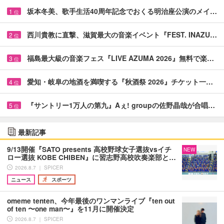
坂本冬美、歌手生活40周年記念でおくる明治座公演のメイ…
1
位
西川貴教に直撃、滋賀最大の音楽イベント『FEST. INAZU…
2
位
福島最大級の音楽フェス『LIVE AZUMA 2026』無料で楽…
3
位
愛知・岐阜の地酒を満喫する『秋酒祭 2026』チケット一…
4
位
『サントリー1万人の第九』Aぇ! groupの佐野晶哉が合唱…
5
位
最新記事
9/13開催『SATO presents 高校野球女子選抜vsイチ
NEW
ロー選抜 KOBE CHIBEN』に習志野高校吹奏楽部と…
2026.8.7 ｜ SPICER
ニュース
スポーツ
omeme tenten、今年最後のワンマンライブ『ten out
of ten 〜one man〜』を11月に開催決定
2026.8.7 ｜ SPICER