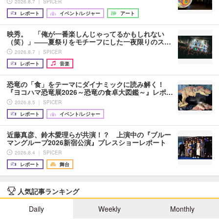
2026.8.7 ｜ SPICER
レポート
イベント/レジャー
アート
映秀。 「俺が一番楽しんじゃってるかもしれない
（笑）」――夏祭りをモチーフにした一夜限りのス…
2026.8.7 ｜ SPICER
レポート
音楽
恐竜の「食」をテーマにダイナミックに読み解く！
『ヨコハマ恐竜展2026～恐竜の食卓大図鑑～』レポ…
2026.8.5 ｜ SPICER
レポート
イベント/レジャー
近藤真彦、鈴木愛理らが共演！？ 上演中の『ブルー
マングループ2026新宿公演』プレスショーレポート
2026.8.4 ｜ SPICER
レポート
舞台
人気記事ランキング
Daily
Weekly
Monthly