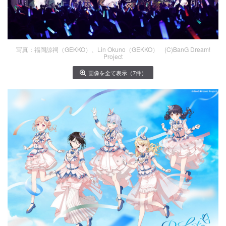
写真：福岡諒祠（GEKKO）、Lin Okuno（GEKKO） (C)BanG Dream!
Project
画像を全て表示（7件）