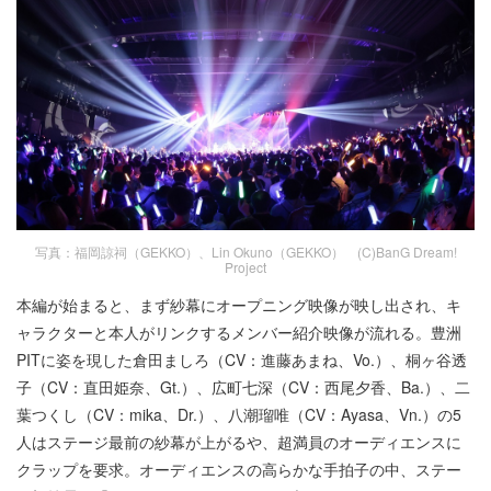
写真：福岡諒祠（GEKKO）、Lin Okuno（GEKKO） (C)BanG Dream!
Project
本編が始まると、まず紗幕にオープニング映像が映し出され、キ
ャラクターと本人がリンクするメンバー紹介映像が流れる。豊洲
PITに姿を現した倉田ましろ（CV：進藤あまね、Vo.）、桐ヶ谷透
子（CV：直田姫奈、Gt.）、広町七深（CV：西尾夕香、Ba.）、二
葉つくし（CV：mika、Dr.）、八潮瑠唯（CV：Ayasa、Vn.）の5
人はステージ最前の紗幕が上がるや、超満員のオーディエンスに
クラップを要求。オーディエンスの高らかな手拍子の中、ステー