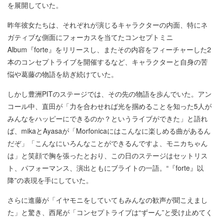
を展開していた。
昨年彼女たちは、それぞれが演じるキャラクターの内面、特にネ
ガティブな側面にフォーカスを当てたコンセプトミニ
Album『forte』をリリースし、またその内容をフィーチャーした2
本のコンセプトライブを開催するなど、キャラクターと自身の苦
悩や葛藤の物語を紡ぎ続けていた。
しかし豊洲PITのステージでは、その先の物語を歩んでいた。アン
コール中、直田が「力を合わせれば光を掴めることを知った5人が
みんなをハッピーにできるのか？というライブができた」と語れ
ば、mikaとAyasaが「Morfonicaにはこんなに楽しめる曲があるん
だぞ」「こんなにいろんなことができるんですよ、モニカちゃん
は」と笑顔で胸を張ったとおり、この日のステージはセットリス
ト、パフォーマンス、演出ともにブライトの一語。“『forte』以
降”の表現を手にしていた。
さらに進藤が「イヤモニをしていてもみんなの歓声が聞こえまし
た」と驚き、西尾が「コンセプトライブは“ずーん”と受け止めてく