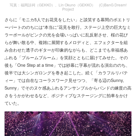
写真：福岡諒祠（GEKKO）、Lin Okuno（GEKKO） (C)BanG Dream!
Project
さらに「モニカ5人でお花見をしたい」と談笑する幕間のポエトリ
ーパートののちには“本当に”花見を敢行。ステージ上空の巨大なミ
ラーボールがピンクの光を会場いっぱいに乱反射させ、桜の花び
らが舞い散る中、複雑に展開するメロディと、エフェクターを組
み合わせた透子のギターが印象的ながらも、どこまでも幸福感あ
ふれる「ブルームブルーム」を笑顔とともに届けてみせた。その
後も「One Step at a time」では紗幕に字幕が流れる演出ののち、
後半では大シンガロングを巻き起こした。続く「カラフルリバテ
ィー」では自在なコーラスワーク見せつつ、「寄る辺のSunny,
Sunny」でそのヌケ感あふれるアンサンブルからバンドの練度の高
さをうかがわせるなど、ポジティブなステージングに拍車をかけ
ていた。