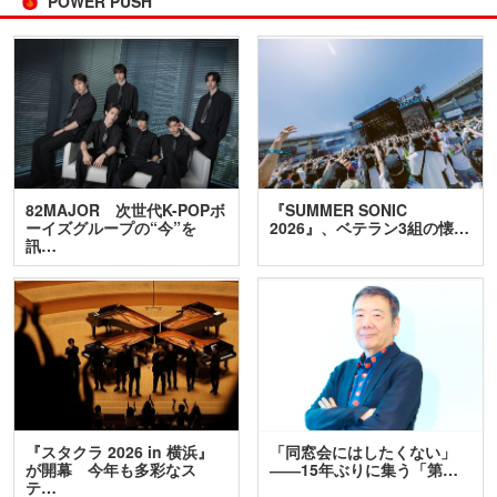
POWER PUSH
82MAJOR 次世代K-POPボ
『SUMMER SONIC
ーイズグループの“今”を
2026』、ベテラン3組の懐…
訊…
『スタクラ 2026 in 横浜』
「同窓会にはしたくない」
が開幕 今年も多彩なス
――15年ぶりに集う「第…
テ…