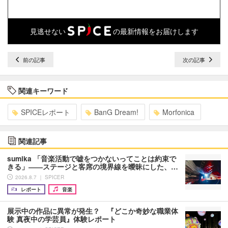
見逃せない
の最新情報をお届けします
前の記事
次の記事
関連キーワード
SPICEレポート
BanG Dream!
Morfonica
関連記事
sumika 「音楽活動で嘘をつかないってことは約束で
きる」――ステージと客席の境界線を曖昧にした、…
2026.8.7 ｜ SPICER
レポート
音楽
展示中の作品に異常が発生？ 『どこか奇妙な職業体
験 真夜中の学芸員』体験レポート