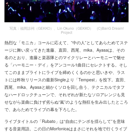
写真：福岡諒祠（GEKKO）、Lin Okuno（GEKKO） (C)BanG Dream!
Project
熱烈な「モニカ」コールに応えて、”中の人”としてあらためてステ
ージに舞い戻ってきた進藤、直田、西尾、mika、Ayasaは、その
名のとおり、進藤と楽器隊とのマイクリレーとハーモニーで魅せ
る「ハーモニー・デイ」をアンコール1曲目にセレクトする。そし
てこのままブライトにライブを締めくくるのかと思いきや、ラス
トには昨秋リリースの最新Singleより「Tempest」を投下。直田、
西尾、mika、Ayasaと細かくソロを回し合う、テクニカルでタフ
なハードロックチューンで、それぞれが新たなソロアレンジも見
せながら楽曲に負けず劣らぬ“嵐”のような熱狂を生み出したところ
で、あらためてライブの幕を下ろした。
ライブタイトルの「Rubato」は“自由にテンポを揺らして”を意味
する音楽用語。この日のMorfonicaはまさにそれを地で行くライブ