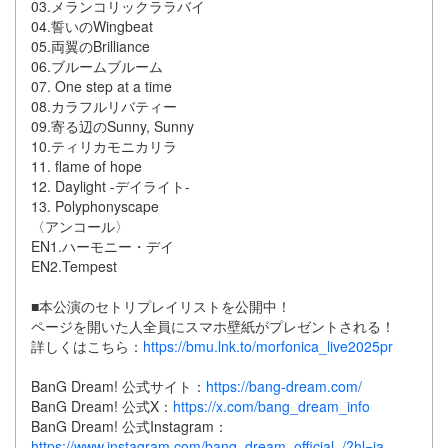
03.メランコリックララバイ
04.誓いのWingbeat
05.両翼のBrilliance
06.ブルームブルーム
07. One step at a time
08.カラフルリバティー
09.寄る辺のSunny, Sunny
10.ティリカモニカリラ
11. flame of hope
12. Daylight -デイライト-
13. Polyphonyscape
〈アンコール〉
EN1.ハーモニー・デイ
EN2.Tempest
■本公演のセトリプレイリストを公開中！
ページを開いた人全員にスマホ壁紙がプレゼントされる！
詳しくはこちら：
https://bmu.lnk.to/morfonica_live2025pr
BanG Dream! 公式サイト：
https://bang-dream.com/
BanG Dream! 公式X：
https://x.com/bang_dream_info
BanG Dream! 公式Instagram：
https://www.instagram.com/bang_dream_official_/?hl=ja