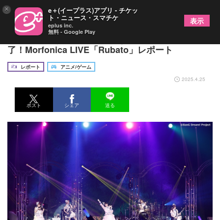
×
e＋(イープラス)アプリ - チケッ
ト・ニュース・スマチケ
表示
eplus inc.
無料 - Google Play
苦悩の先にあった“Rubato”な音楽で豊洲PITを魅
了！Morfonica LIVE「Rubato」レポート
レポート
アニメ/ゲーム
2025.4.25
ポスト
シェア
送る