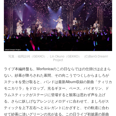
写真：福岡諒祠（GEKKO）、Lin Okuno（GEKKO） (C)BanG Dream!
Project
ライブ本編終盤も、Morfonicaのこの日ならではの仕掛けは止まら
ない。紗幕が降ろされた幕間、その向こうでつくしからましろが
ステッキを受け取ると、バンドは最新Album収録の新曲「ティリカ
モニカリラ」をドロップ。光るギター、ベース、バイオリン、ド
ラムスティックがステージに登場すると観客は思わず声を上げ
る。さらに妖しげなアレンジとメロディに合わせて、ましろがス
ティックを上下左右へとエレガントにかざすと、その軌道に合わ
せて紗幕に淡いグリーンの光が走る。この日ライブ初披露の新曲