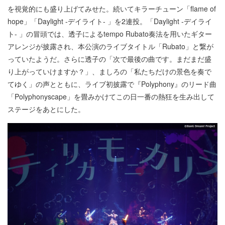
を視覚的にも盛り上げてみせた。続いてキラーチューン「flame of
hope」「Daylight -デイライト- 」を2連投。「Daylight -デイライ
ト- 」の冒頭では、透子によるtempo Rubato奏法を用いたギター
アレンジが披露され、本公演のライブタイトル「Rubato」と繋が
っていたようだ。さらに透子の「次で最後の曲です。まだまだ盛
り上がっていけますか？」、ましろの「私たちだけの景色を奏で
てゆく」の声とともに、ライブ初披露で『Polyphony』のリード曲
「Polyphonyscape」を畳みかけてこの日一番の熱狂を生み出して
ステージをあとにした。