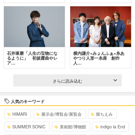
石井琢磨「人生の宝物にな
横内謙介×みょんふぁ×糸あ
るように」 初披露曲やレ
やつり人形一糸座 創作
ア…
人…
さらに読み込む
人気のキーワード
HIMARI
展示会/博覧会/展覧会
堀ちえみ
SUMMER SONIC
美術館/博物館
indigo la End