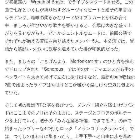
ジ初披露の「Wreath of Brave」でライブをスタートさせる。この
曲で七深とつくしが繰り出すグルーヴィなビートと透子の単音カ
ッティング、瑠唯の柔らかなリードやオブリガードが絡み合う
中、ましろが伸びやかな歌声を響かせると、会場は大きな盛り上
がりを見せながらも、どこかジェントルなムードに。前回公演で
それぞれが抱える苦悩を乗り越えたメンバー5人。本公演では、冒
頭から笑顔いっぱいに観客を迎えていた姿が印象的だった。
また、ましろの「ごきげんよう、Morfonicaです」のひと言を挟ん
でドロップされた「Sonorous」ではそのオーディエンスが右手の
ペンライトを大きく掲げて左右に振り出すなど、最新Album収録の
2曲で始まったライブはやはりどこか暖かく楽しげな空気に包まれ
ていた。
そして初の豊洲PIT公演を喜びつつ、メンバー紹介を済ませたバン
ドはここまでのノリはそのままに、ステージとフロアのボルテー
ジを上げていく。透子の「みんな踊る準備、できてる？」の声で
始まったラブリーな4つ打ちロック「メランコリックララバイ」で
は、つくしのまわりに集まったり、上手下手へと自由に歩を進め