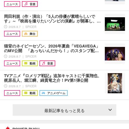
ニュース
音楽
岡田利規（作・演出）「5人の俳優が素晴らしいで
す」～『映画を撮りたいゾンビの演劇』が開幕し、…
2026.8.7 ｜ SPICER
ニュース
舞台
猫背のネイビーセゾン、2026年夏曲「VEGAVEGA」
のMV公開 「あっちいんだから！」のスタンプ配…
2026.8.7 ｜ SPICER
ニュース
動画
音楽
TVアニメ『ロメリア戦記』追加キャストに千葉翔也、
梶原岳人、堀江瞬、綿貫竜之介！PV第1弾公開
2026.8.7 ｜ SPICER
ニュース
動画
アニメ/ゲーム
最新記事をもっと見る