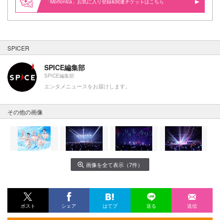
「Morfonica」お気に入り登録&関連
はこちら
SPICER
SPICE編集部
SPICE編集部
エンタメニュースをお届けします。
その他の画像
画像を全て表示（7件）
ポスト
シェア
はてブ
送る
送信