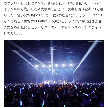
つつフロアとともにダンス。さらにイントロで瑠唯がリードバイ
オリンを鳴り響かせるや大歓声が起こり、文字どおり豊洲PITが揺
らした「誓いのWingbeat」と、七深の硬質なスラップベースソロ
が耳に残る「両翼のBrilliance」を続ける、ライブ序盤とはまた趣
の異なる刺激的なセットリストでオーディエンスをエンタテイン
してみせた。