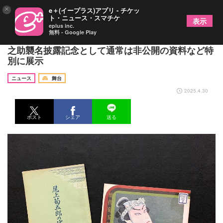
×
e＋(イープラス)アプリ - チケッ
ト・ニュース・スマチケ
表示
eplus inc.
無料 - Google Play
松竹大谷図書館、八代目尾上菊五郎 六代目尾上菊
之助襲名披露記念として通常は非公開の資料など特
別に展示
ニュース
舞台
2025.4.30
ポスト
シェア
送る