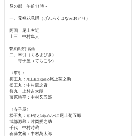
昼の部 午前11時～
一、元禄花見踊（げんろくはなみおどり）
阿国：尾上右近
山三：中村隼人
菅原伝授手習鑑
二、車引（くるまびき）
寺子屋（てらこや）
〈車引〉
梅王丸：
尾上菊之助
尾上
丑之助改め
松王丸：中村鷹之資
桜丸：上村吉太朗
藤原時平：中村又五郎
〈寺子屋〉
松王丸：
尾上菊五郎
尾上
菊之助改め八代目
武部源蔵：片岡愛之助
千代：中村時蔵
春藤玄蕃：中村萬太郎