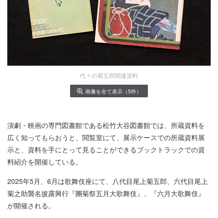
代々の菊五郎関連資料
画像を全て表示（5件）
演劇・映画の専門図書館である松竹大谷図書館では、所蔵資料を
広く知ってもらおうと、閲覧室にて、展示ケースでの所蔵資料展
示と、資料を手にとって見ることができるブックトラックでの資
料紹介を開催している。
2025年5月、6月は歌舞伎座にて、八代目尾上菊五郎、六代目尾上
菊之助襲名披露興行『團菊祭五月大歌舞伎』、『六月大歌舞伎』
が開催される。