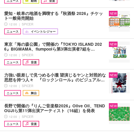
ニュース
動画
音楽
愛知・岐阜の地酒を満喫する『秋酒祭 2026』チケッ
NEW
ト一般発売開始
12:00 ｜ SPICER
ニュース
イベント/レジャー
東京「海の森公園」で開催の『TOKYO ISLAND 202
NEW
6』BIGMAMA、flumpoolら第3弾出演者7組を…
12:00 ｜ SPICER
ニュース
音楽
力強い眼差しで見つめる小瀧 望演じるヤンと対照的な
NEW
思想を持つ人々 『ロックンロール』のビジュアル…
12:00 ｜ SPICER
ニュース
舞台
長野で開催の『りんご音楽祭2026』Olive Oil、TEND
NEW
OUJIら第11弾出演アーティスト（16組）を発表
12:00 ｜ SPICER
ニュース
音楽