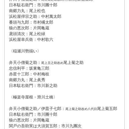
日本駄右衛門：市川團十郎
南郷力丸：尾上松也
浜松屋倅宗之助：中村萬太郎
番頭与九郎：市村橘太郎
狼の悪次郎：片岡亀蔵
鳶頭清次：尾上松緑
浜松屋幸兵衛：中村歌六
〈稲瀬川勢揃い〉
弁天小僧菊之助：
尾上菊之助
尾上丑之助改め
忠信利平：坂東亀三郎
赤星十三郎：中村梅枝
南郷力丸：尾上眞秀
日本駄右衛門：市川新之助
〈極楽寺屋根・滑川土橋〉
弁天小僧菊之助／伊皿子七郎：
尾上菊五郎
尾上菊之助改め八代目
日本駄右衛門：市川團十郎
狼の悪次郎：片岡亀蔵
関戸の吾助実は大須賀五郎：市川九團次