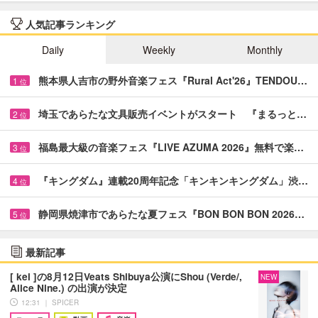
人気記事ランキング
Daily
Weekly
Monthly
熊本県人吉市の野外音楽フェス『Rural Act'26』TENDOU…
1
位
埼玉であらたな文具販売イベントがスタート 『まるっと…
2
位
福島最大級の音楽フェス『LIVE AZUMA 2026』無料で楽…
3
位
『キングダム』連載20周年記念「キンキンキングダム」渋…
4
位
静岡県焼津市であらたな夏フェス『BON BON BON 2026…
5
位
最新記事
[ kei ]の8月12日Veats Shibuya公演にShou (Verde/,
NEW
Alice Nine.) の出演が決定
12:31 ｜ SPICER