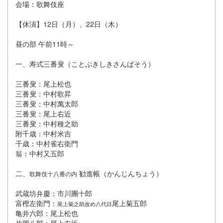
会場：歌舞伎座
【休演】12日（月）、22日（木）
昼の部 午前11時～
一、寿式三番叟（ことぶきしきさんばそう）
三番叟：尾上松也
三番叟：中村歌昇
三番叟：中村萬太郎
三番叟：尾上右近
三番叟：中村種之助
附千歳：中村米吉
千歳：中村雀右衛門
翁：中村又五郎
二、
勧進帳（かんじんちょう）
歌舞伎十八番の内
武蔵坊弁慶：市川團十郎
富樫左衛門：
尾上菊五郎
尾上菊之助改め八代目
亀井六郎：尾上松也
片岡八郎：尾上右近