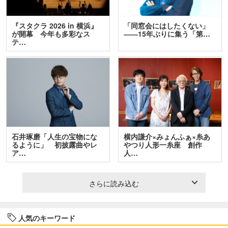
『スタクラ 2026 in 横浜』
「同窓会にはしたくない」
が開幕 今年も多彩なス
――15年ぶりに集う「第…
テ…
石井琢磨「人生の宝物にな
横内謙介×みょんふぁ×糸あ
るように」 初披露曲やレ
やつり人形一糸座 創作
ア…
人…
さらに読み込む
人気のキーワード