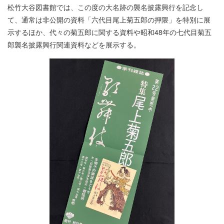
松竹大谷図書館では、この度の大名跡の襲名披露興行を記念し
て、通常は非公開の資料「六代目尾上菊五郎の押隈」を特別に展
示するほか、代々の菊五郎に関する資料や昭和48年の七代目菊五
郎襲名披露興行関連資料などを展示する。