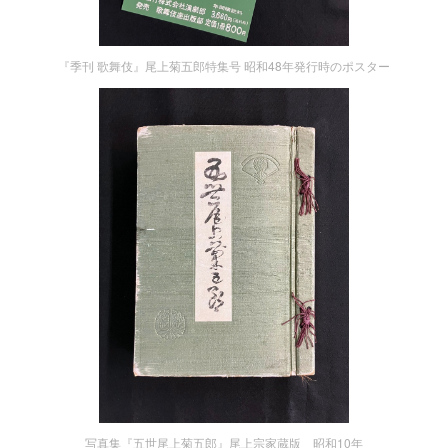
『季刊 歌舞伎』尾上菊五郎特集号 昭和48年発行時のポスター
写真集『五世尾上菊五郎』尾上宗家蔵版 昭和10年