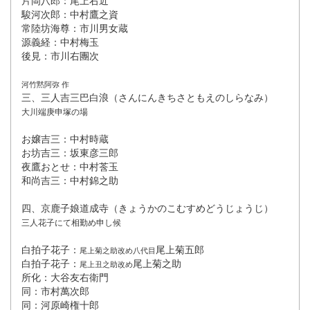
駿河次郎：中村鷹之資
常陸坊海尊：市川男女蔵
源義経：中村梅玉
後見：市川右團次
河竹黙阿弥 作
三、三人吉三巴白浪（さんにんきちさともえのしらなみ）
大川端庚申塚の場
お嬢吉三：中村時蔵
お坊吉三：坂東彦三郎
夜鷹おとせ：中村莟玉
和尚吉三：中村錦之助
四、京鹿子娘道成寺（きょうかのこむすめどうじょうじ）
三人花子にて相勤め申し候
白拍子花子：
尾上菊五郎
尾上菊之助改め八代目
白拍子花子：
尾上菊之助
尾上丑之助改め
所化：大谷友右衛門
同：市村萬次郎
同：河原崎権十郎