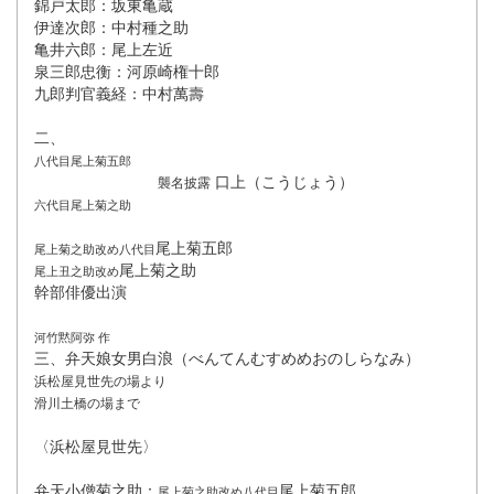
錦戸太郎：坂東亀蔵
伊達次郎：中村種之助
亀井六郎：尾上左近
泉三郎忠衡：河原崎権十郎
九郎判官義経：中村萬壽
二、
八代目尾上菊五郎
口上（こうじょう）
襲名披露
六代目尾上菊之助
尾上菊五郎
尾上菊之助改め八代目
尾上菊之助
尾上丑之助改め
幹部俳優出演
河竹黙阿弥 作
三、弁天娘女男白浪（べんてんむすめめおのしらなみ）
浜松屋見世先の場より
滑川土橋の場まで
〈浜松屋見世先〉
弁天小僧菊之助：
尾上菊五郎
尾上菊之助改め八代目