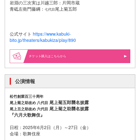
岩淵の三次実は川越三郎：片岡市蔵
青砥左衛門藤綱：
尾上菊五郎
七代目
公式サイト
https://www.kabuki-
bito.jp/theaters/kabukiza/play/890
購入はこちらから
公演情報
松竹創業百三十周年
尾上菊五郎襲名披露
尾上菊之助改め 八代目
尾上菊之助襲名披露
尾上丑之助改め 六代目
『六月大歌舞伎』
日程：2025年6月2日（月）～27日（金）
会場：歌舞伎座