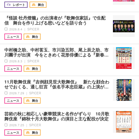
レポート
舞台
『怪談 牡丹燈籠』の出演者が『歌舞伎家話』で生配
信 舞台を作り上げる想いなどを語り合う
2026.8.4 ｜ SPICER
ニュース
舞台
中村橋之助、中村莟玉、市川染五郎、尾上辰之助、市
川團子が出演 今をときめく花形俳優による『新春…
2026.8.3 ｜ SPICER
ニュース
舞台
11月歌舞伎座『吉例顔見世大歌舞伎』 新たな顔合わ
せでおくる、通し狂言『仮名手本忠臣蔵』の上演が…
2026.7.29 ｜ SPICER
ニュース
舞台
芸術の秋に相応しい豪華競演と名作がずらり 10月歌
舞伎座『錦秋十月大歌舞伎』の演目と主な配役が決定
2026.7.25 ｜ SPICER
ニュース
舞台