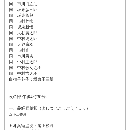
同：市川門之助
同：坂東彦三郎
同：坂東亀蔵
同：市村竹松
同：坂東新悟
同：大谷廣太郎
同：中村児太郎
同：大谷廣松
同：市村光
同：市川男寅
同：中村玉太郎
同：中村歌女之丞
同：中村吉之丞
白拍子花子：坂東玉三郎
夜の部 午後4時30分～
一、義経腰越状（よしつねこしごえじょう）
五斗三番叟
五斗兵衛盛次：尾上松緑