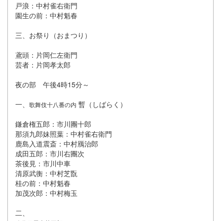
戸浪：中村雀右衛門
園生の前：中村魁春
三、お祭り（おまつり）
鳶頭：片岡仁左衛門
芸者：片岡孝太郎
夜の部 午後4時15分～
一、
暫（しばらく）
歌舞伎十八番の内
鎌倉権五郎：市川團十郎
那須九郎妹照葉：中村雀右衛門
鹿島入道震斎：中村鴈治郎
成田五郎：市川右團次
茶後見：市川中車
清原武衡：中村芝翫
桂の前：中村魁春
加茂次郎：中村梅玉
二、