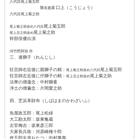
八代目尾上菊五郎
口上（こうじょう）
襲名披露
六代目尾上菊之助
尾上菊五郎
尾上菊之助改め八代目
尾上菊之助
尾上丑之助改め
幹部俳優出演
河竹黙阿弥 作
三、連獅子（れんじし）
狂言師右近後に親獅子の精：
尾上菊五郎
尾上
菊之助改め八代目
狂言師左近後に仔獅子の精：
尾上菊之助
尾上
丑之助改め
法華の僧蓮念：中村獅童
浄土の僧遍念：片岡愛之助
四、芝浜革財布（しばはまのかわざいふ）
魚屋政五郎：尾上松緑
大工勘太郎：坂東亀蔵
左官梅吉：坂東彦三郎
大家長兵衛：河原崎権十郎
政五郎女房おたつ：中村萬壽