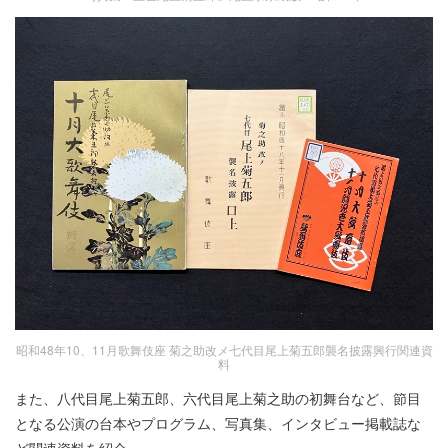
昭和48年10、11月歌舞伎座 菊之助改メ七代目尾上菊五郎襲名披露興行関連資
料
また、八代目尾上菊五郎、六代目尾上菊之助の初舞台など、節目
となる公演の台本やプログラム、写真集、インタビュー掲載誌な