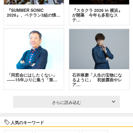
『SUMMER SONIC
『スタクラ 2026 in 横浜』
2026』、ベテラン3組の懐…
が開幕 今年も多彩なス
テ…
「同窓会にはしたくない」
石井琢磨「人生の宝物にな
――15年ぶりに集う「第…
るように」 初披露曲やレ
ア…
さらに読み込む
人気のキーワード