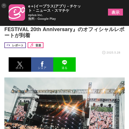
×
e＋(イープラス)アプリ - チケッ
ト・ニュース・スマチケ
表示
eplus inc.
無料 - Google Play
横浜赤レンガで初の3DAYS開催、『GREENROOM
FESTIVAL 20th Anniversary』のオフィシャルレポ
ートが到着
レポート
音楽
2025.5.28
ポスト
シェア
送る