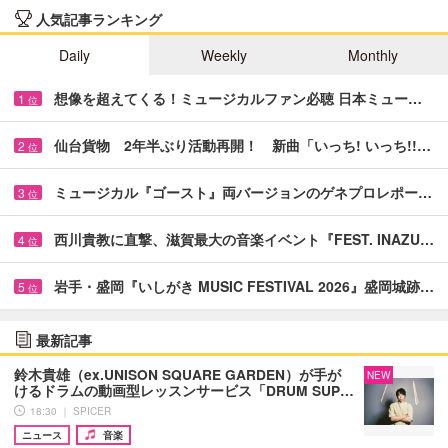
人気記事ランキング
Daily
Weekly
Monthly
想像を超えてくる！ミュージカルファン必聴 日本ミュー…
1
位
仙台貨物 2年半ぶり活動再開！ 新曲「いっち! いっち!!…
2
位
ミュージカル『ゴースト』両バージョンのゲネプロレポー…
3
位
西川貴教に直撃、滋賀最大の音楽イベント『FEST. INAZU…
4
位
岩手・盛岡『いしがき MUSIC FESTIVAL 2026』盛岡城跡…
5
位
最新記事
鈴木貴雄（ex.UNISON SQUARE GARDEN）が手が
NEW
けるドラムの動画型レッスンサービス「DRUM SUP…
18:30 ｜ SPICER
ニュース
音楽