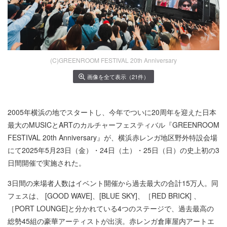
(C)GREENROOM FESTIVAL 20th Anniversary
画像を全て表示（21件）
2005年横浜の地でスタートし、今年でついに20周年を迎えた日本
最大のMUSICとARTのカルチャーフェスティバル『GREENROOM
FESTIVAL 20th Anniversary』が、横浜赤レンガ地区野外特設会場
にて2025年5月23日（金）・24日（土）・25日（日）の史上初の3
日間開催で実施された。
3日間の来場者人数はイベント開催から過去最大の合計15万人。同
フェスは、 [GOOD WAVE]、[BLUE SKY]、［RED BRICK] 、
［PORT LOUNGE]と分かれている4つのステージで、過去最高の
総勢45組の豪華アーティストが出演。赤レンガ倉庫屋内アートエ