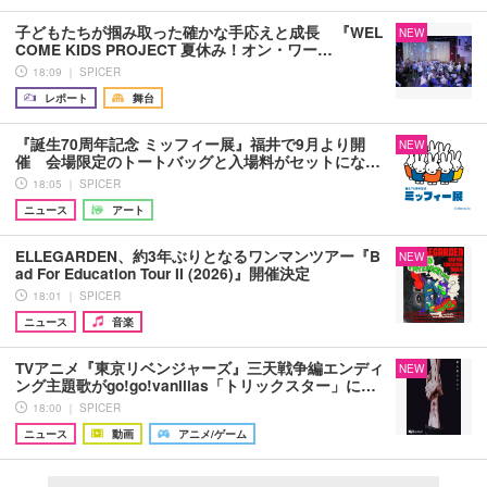
子どもたちが掴み取った確かな手応えと成長 『WEL
NEW
COME KIDS PROJECT 夏休み！オン・ワー…
18:09 ｜ SPICER
レポート
舞台
『誕生70周年記念 ミッフィー展』福井で9月より開
NEW
催 会場限定のトートバッグと入場料がセットにな…
18:05 ｜ SPICER
ニュース
アート
ELLEGARDEN、約3年ぶりとなるワンマンツアー『B
NEW
ad For Education Tour II (2026)』開催決定
18:01 ｜ SPICER
ニュース
音楽
TVアニメ『東京リベンジャーズ』三天戦争編エンディ
NEW
ング主題歌がgo!go!vanillas「トリックスター」に…
18:00 ｜ SPICER
ニュース
動画
アニメ/ゲーム