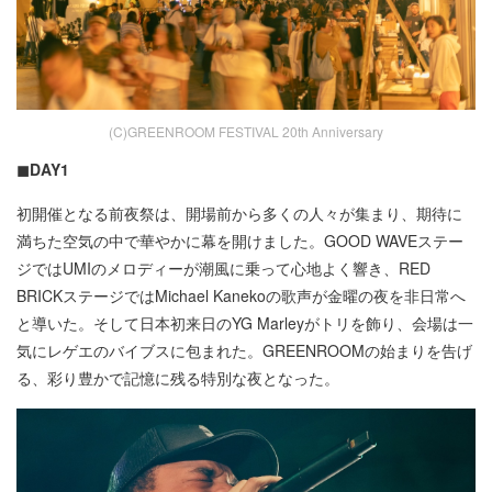
(C)GREENROOM FESTIVAL 20th Anniversary
◼︎DAY1
初開催となる前夜祭は、開場前から多くの人々が集まり、期待に
満ちた空気の中で華やかに幕を開けました。GOOD WAVEステー
ジではUMIのメロディーが潮風に乗って心地よく響き、RED
BRICKステージではMichael Kanekoの歌声が金曜の夜を非日常へ
と導いた。そして日本初来日のYG Marleyがトリを飾り、会場は一
気にレゲエのバイブスに包まれた。GREENROOMの始まりを告げ
る、彩り豊かで記憶に残る特別な夜となった。