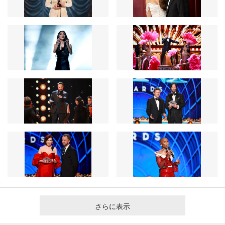
さらに表示