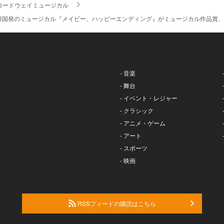
ロードウェイミュージカル
韓国発のミュージカル『メイビー、ハッピーエンディング』がミュージカル作品賞、
- 音楽
- 舞台
- イベント・レジャー
- クラシック
- アニメ・ゲーム
- アート
- スポーツ
- 映画
RSSフィードの購読はこちら