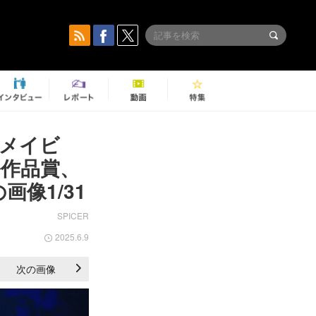
『メイビ
作品賞、
像1/31
SPICER
2025.6.9
次の画像