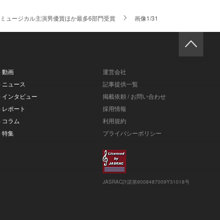
ミュージカル主演男優賞ほか最多6部門受賞
画像1/31
- 動画
運営会社
- ニュース
記事提供一覧
- インタビュー
掲載依頼 / お問い合わせ
- レポート
採用情報
- コラム
利用規約
- 特集
プライバシーポリシー
JASRAC許諾第9008487009Y31018号