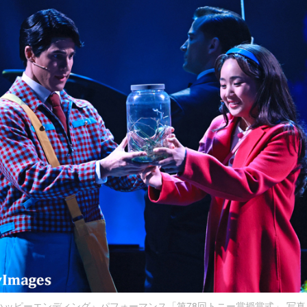
ッピーエンディング』パフォーマンス「第78回トニー賞授賞式」 写真：Get