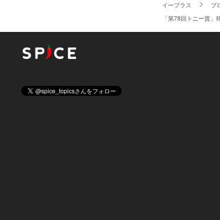
イープラス
ブ
「第78回トニー賞」