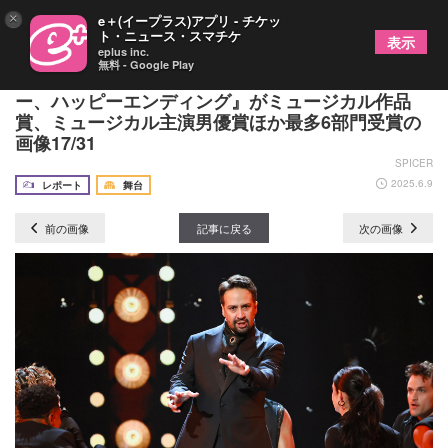
×
e＋(イープラス)アプリ - チケッ
ト・ニュース・スマチケ
表示
eplus inc.
無料 - Google Play
「第78回トニー賞」韓国発のミュージカル『メイビ
ー、ハッピーエンディング』がミュージカル作品
賞、ミュージカル主演男優賞ほか最多6部門受賞の
画像17/31
SPICER
2025.6.9
レポート
舞台
前の画像
記事に戻る
次の画像