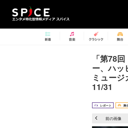
「第78
ー、ハッ
ミュージ
11/31
レポート
舞
前の画像