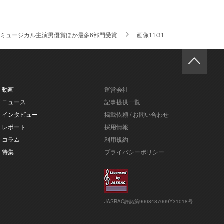
ミュージカル主演男優賞ほか最多6部門受賞
画像11/31
- 動画
運営会社
- ニュース
記事提供一覧
- インタビュー
掲載依頼 / お問い合わせ
- レポート
採用情報
- コラム
利用規約
- 特集
プライバシーポリシー
JASRAC許諾第9008487009Y31018号