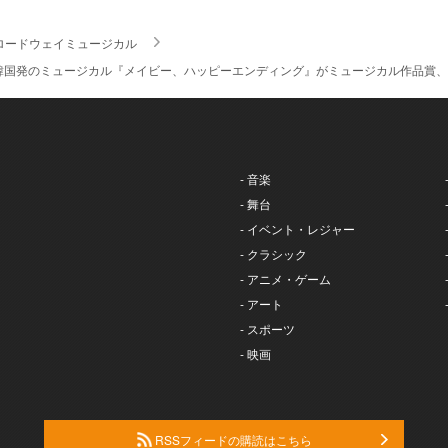
ロードウェイミュージカル
韓国発のミュージカル『メイビー、ハッピーエンディング』がミュージカル作品賞、
- 音楽
- 舞台
- イベント・レジャー
- クラシック
- アニメ・ゲーム
- アート
- スポーツ
- 映画
RSSフィードの購読はこちら