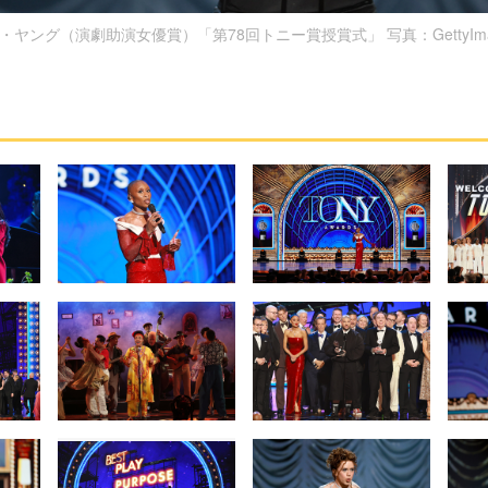
・ヤング（演劇助演女優賞）「第78回トニー賞授賞式」 写真：GettyIma