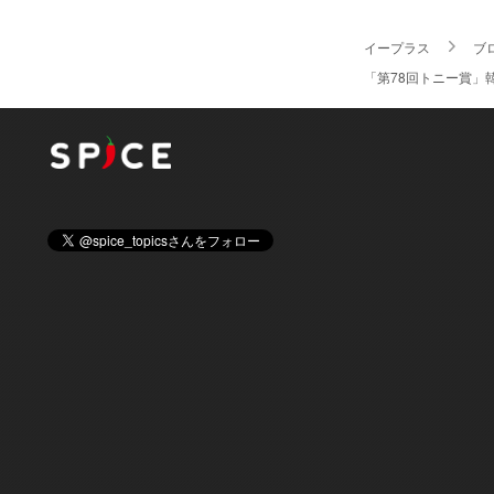
イープラス
ブ
「第78回トニー賞」