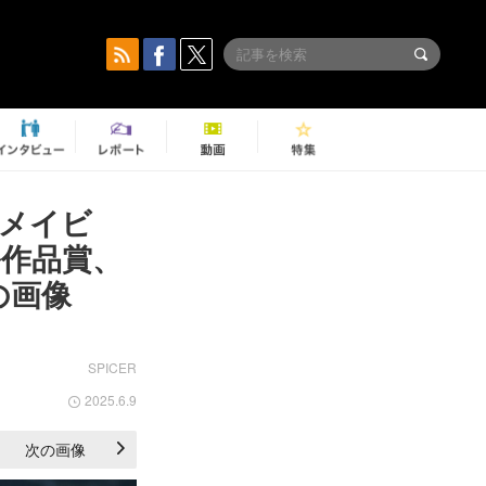
『メイビ
作品賞、
の画像
SPICER
2025.6.9
次の画像