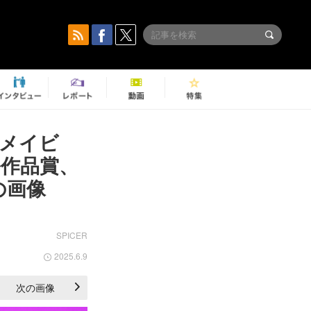
『メイビ
作品賞、
の画像
SPICER
2025.6.9
次の画像