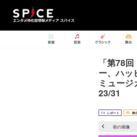
「第78
ー、ハッ
ミュージ
23/31
レポート
舞
前の画像