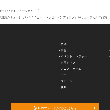
ロードウェイミュージカル
韓国発のミュージカル『メイビー、ハッピーエンディング』がミュージカル作品賞、
- 音楽
- 舞台
- イベント・レジャー
- クラシック
- アニメ・ゲーム
- アート
- スポーツ
- 映画
RSSフィードの購読はこちら