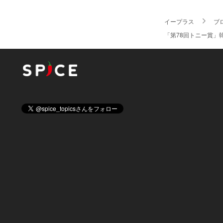
イープラス
ブ
「第78回トニー賞」