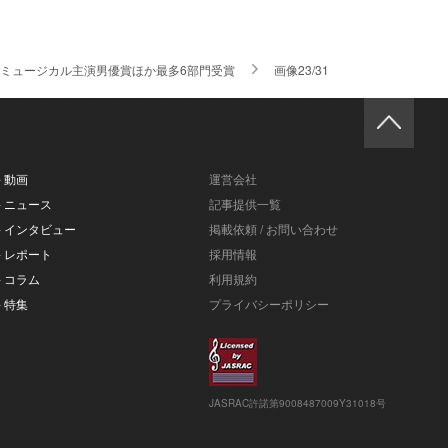
ミュージカル主演男優賞ほか最多6部門受賞
画像23/31
- 動画
運営会社
- ニュース
記事提供一覧
- インタビュー
掲載依頼 / お問い合わせ
- レポート
採用情報
- コラム
利用規約
- 特集
プライバシーポリシー
JASRAC許諾第9008487009Y31018号