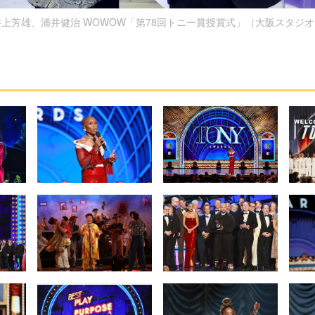
井上芳雄、浦井健治 WOWOW「第78回トニー賞授賞式」（大阪スタジオ