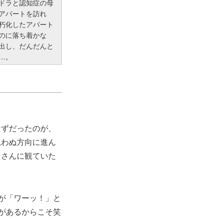
ドラと認知症の母
アパートを訪れ
朽化したアパート
のに落ち着かな
出し、だんだんと
…。
はずだったのが、
思わぬ方向に進ん
なさんに観ていた
が「ワーッ！」と
があるからこそ笑