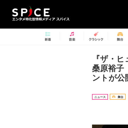
『ザ・ヒ
桑原裕子
ントが公
ニュース
舞台