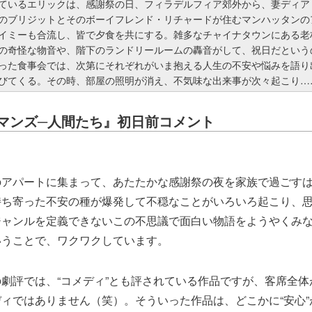
ているエリックは、感謝祭の日、フィラデルフィア郊外から、妻ディア
のブリジットとそのボーイフレンド・リチャードが住むマンハッタンの
イミーも合流し、皆で夕食を共にする。雑多なチャイナタウンにある老
の奇怪な物音や、階下のランドリールームの轟音がして、祝日だという
った食事会では、次第にそれぞれがいま抱える人生の不安や悩みを語り
びてくる。その時、部屋の照明が消え、不気味な出来事が次々起こり…
マンズ─人間たち』初日前コメント
のアパートに集まって、あたたかな感謝祭の夜を家族で過ごす
持ち寄った不安の種が爆発して不穏なことがいろいろ起こり、
ジャンルを定義できないこの不思議で面白い物語をようやくみ
いうことで、ワクワクしています。
劇評では、“コメディ”とも評されている作品ですが、客席全体
ィではありません（笑）。そういった作品は、どこかに“安心”