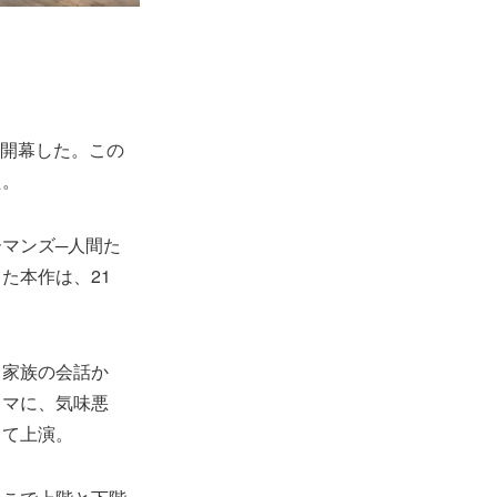
が開幕した。この
た。
マンズ─人間た
た本作は、21
る家族の会話か
ラマに、気味悪
って上演。