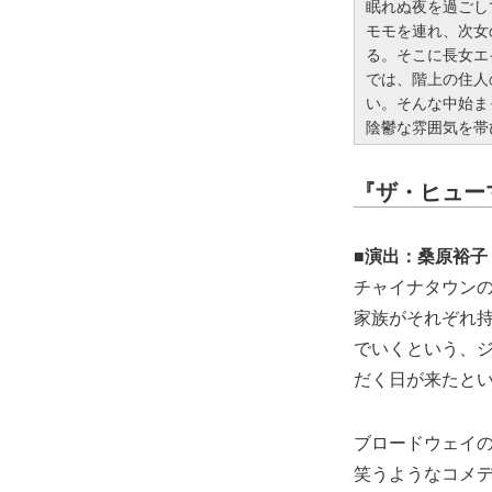
眠れぬ夜を過ごし
モモを連れ、次女
る。そこに長女エ
では、階上の住人
い。そんな中始ま
陰鬱な雰囲気を帯
『ザ・ヒュー
■演出：桑原裕子
チャイナタウン
家族がそれぞれ
でいくという、
だく日が来たと
ブロードウェイの
笑うようなコメデ