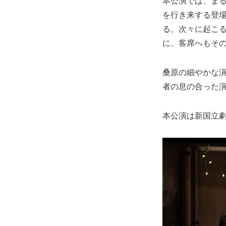
本公演では、ま
を行き来する登
る。次々に起こる
に、客席へもそ
桑原の細やかな
者の息の合った
本公演は新国立劇