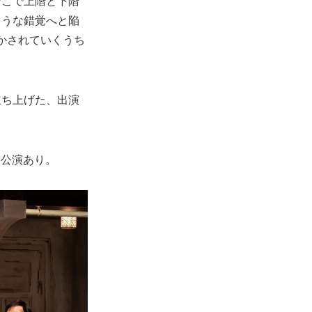
そこで上階と下階
ような錯覚へと陥
明かされていくうち
。
立ち上げた、出演
阪公演あり。