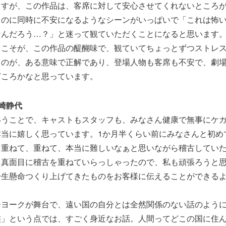
ますが、この作品は、客席に対して安心させてくれないところ
るのに同時に不安になるようなシーンがいっぱいで「これは怖
なんだろう…？」と迷って観ていただくことになると思います
とこそが、この作品の醍醐味で、観ていてちょっとずつストレ
るのが、ある意味で正解であり、登場人物も客席も不安で、劇
どころかなと思っています。
崎静代
いうことで、キャストもスタッフも、みなさん健康で無事にケ
本当に嬉しく思っています。1か月半くらい前にみなさんと初め
を重ねて、重ねて、本当に難しいなぁと思いながら稽古してい
、真面目に稽古を重ねていらっしゃったので、私も頑張ろうと
一生懸命つくり上げてきたものをお客様に伝えることができる
ーヨークが舞台で、遠い国の自分とは全然関係のない話のよう
族」という点では、すごく身近なお話。人間ってどこの国に住