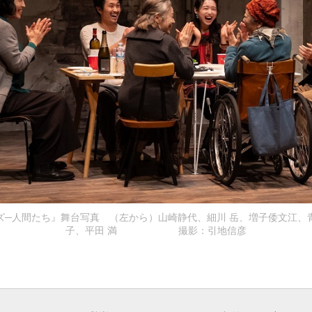
ズ─人間たち』舞台写真 （左から）山崎静代、細川 岳、増子倭文江、
子、平田 満 撮影：引地信彦