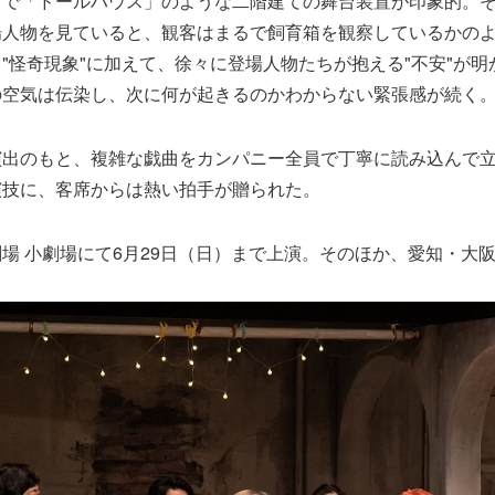
るで「ドールハウス」のような二階建ての舞台装置が印象的。
場人物を見ていると、観客はまるで飼育箱を観察しているかの
"怪奇現象"に加えて、徐々に登場人物たちが抱える"不安"が
の空気は伝染し、次に何が起きるのかわからない緊張感が続く
演出のもと、複雑な戯曲をカンパニー全員で丁寧に読み込んで
演技に、客席からは熱い拍手が贈られた。
場 小劇場にて6月29日（日）まで上演。そのほか、愛知・大