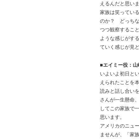
えるんだと思い
家族は笑ってい
のか？ どっち
つつ観察するこ
ような感じがす
ていく感じが見
■エイミー役：山
いよいよ初日と
えられたことを
読みと話し合い
さんが一生懸命
してこの家族で
思います。
アメリカのニュ
ませんが、「家