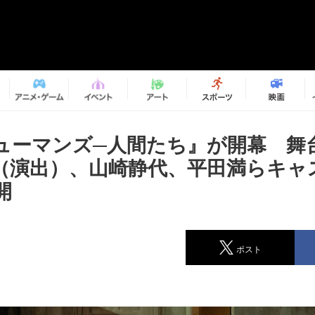
ューマンズ─人間たち』が開幕 舞
（演出）、山崎静代、平田満らキャ
開
ポスト