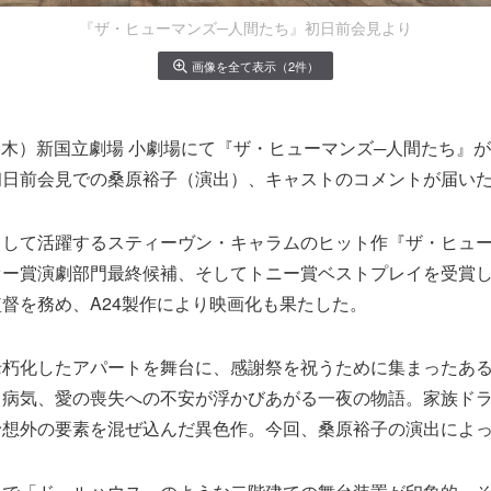
『ザ・ヒューマンズ─人間たち』初日前会見より
画像を全て表示（2件）
2日（木）新国立劇場 小劇場にて『ザ・ヒューマンズ─人間たち』
初日前会見での桑原裕子（演出）、キャストのコメントが届い
として活躍するスティーヴン・キャラムのヒット作『ザ・ヒュー
ー賞演劇部門最終候補、そしてトニー賞ベストプレイを受賞し
督を務め、A24製作により映画化も果たした。
老朽化したアパートを舞台に、感謝祭を祝うために集まったあ
、病気、愛の喪失への不安が浮かびあがる一夜の物語。家族ド
予想外の要素を混ぜ込んだ異色作。今回、桑原裕子の演出によ