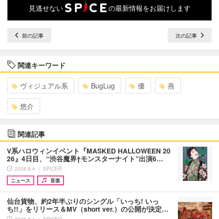
見逃せない
の最新情報をお届けします
前の記事
次の記事
関連キーワード
ヴィジュアル系
BugLug
優
燕
悠介
関連記事
V系ハロウィンイベント『MASKED HALLOWEEN 20
26』4日目、“渋谷魔界†モンスターナイト”出演6…
2026.8.4 ｜ SPICER
ニュース
音楽
仙台貨物、約2年半ぶりのシングル「いっち! いっ
ち!!」をリリース＆MV（short ver.）の公開が決定…