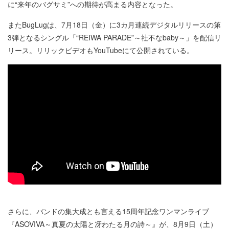
に“来年のバグサミ”への期待が高まる内容となった。
またBugLugは、7月18日（金）に3カ月連続デジタルリリースの第
3弾となるシングル「“REIWA PARADE”～社不なbaby～」を配信リ
リース。リリックビデオもYouTubeにて公開されている。
さらに、バンドの集大成とも言える15周年記念ワンマンライブ
『ASOVIVA～真夏の太陽と冴わたる月の詩～』が、8月9日（土）