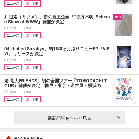
ニュース
音楽
川辺素（ミツメ）、初の自主企画『“行方不明”Releas
NEW
e Show at WWW』開催が決定
21:00 ｜ SPICER
ニュース
音楽
04 Limited Sazabys、約1年8ヶ月ぶりニューEP『VIE
W』リリースが決定
17:00 ｜ SPICER
ニュース
音楽
清 竜人FRIENDS、初の全国ツアー『TOMODACHI T
OUR』開催が決定 神戸・東京・名古屋・横浜の…
16:00 ｜ SPICER
ニュース
音楽
最新記事をもっと見る
POWER PUSH