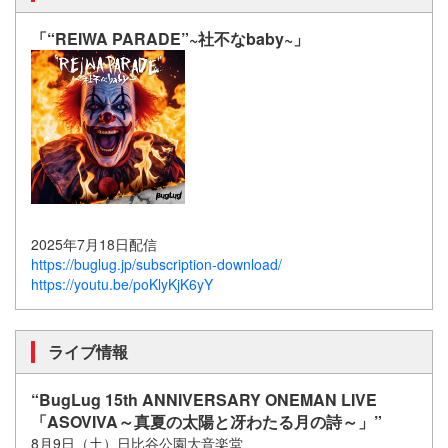
「“REIWA PARADE”~社不なbaby~」
2025年7月18日配信
https://buglug.jp/subscription-download/
https://youtu.be/poKlyKjK6yY
ライブ情報
“BugLug 15th ANNIVERSARY ONEMAN LIVE
「ASOVIVA～真夏の太陽と冴わたる月の詩～」”
8月9日（土）日比谷公園大音楽堂