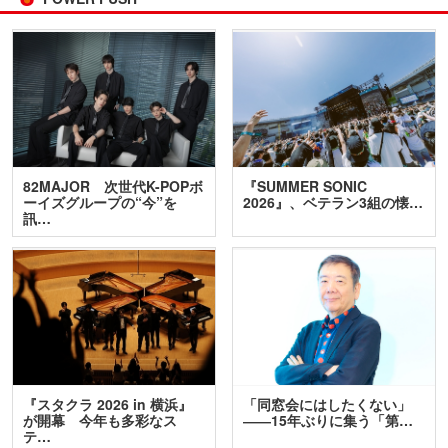
82MAJOR 次世代K-POPボ
『SUMMER SONIC
ーイズグループの“今”を
2026』、ベテラン3組の懐…
訊…
『スタクラ 2026 in 横浜』
「同窓会にはしたくない」
が開幕 今年も多彩なス
――15年ぶりに集う「第…
テ…