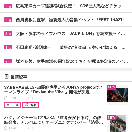
広島東洋カープ追加3試合決定！ 9/25巨人戦などチケッ…
1
位
西川貴教に直撃、滋賀最大の音楽イベント『FEST. INAZU…
2
位
大阪・茨木のライブハウス「JACK LION」存続支援ライ…
3
位
石田泰尚×渡辺雄一――破格の“音楽魂”が静かに燃える …
4
位
坂本冬美、歌手生活40周年記念でおくる明治座公演のメイ…
5
位
最新記事
SABBRABELLS×加藤純也率いるJUNYA projectのツ
NEW
ーマンライブ『Revive the Vibe.』開催が決定
22:00 ｜ SPICER
ニュース
音楽
ハク。メジャー1stアルバム『世界が変わる時』の詳
NEW
細発表、アルバムよりオープニングナンバー「渋谷…
21:00 ｜ SPICER