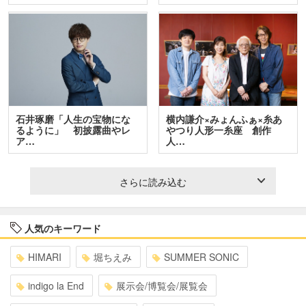
石井琢磨「人生の宝物にな
横内謙介×みょんふぁ×糸あ
るように」 初披露曲やレ
やつり人形一糸座 創作
ア…
人…
さらに読み込む
人気のキーワード
HIMARI
堀ちえみ
SUMMER SONIC
indigo la End
展示会/博覧会/展覧会