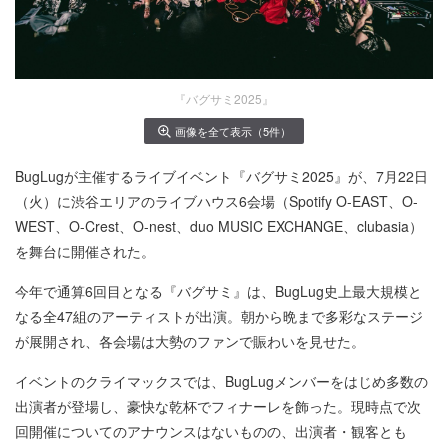
『バグサミ2025』
画像を全て表示（5件）
BugLugが主催するライブイベント『バグサミ2025』が、7月22日
（火）に渋谷エリアのライブハウス6会場（Spotify O-EAST、O-
WEST、O-Crest、O-nest、duo MUSIC EXCHANGE、clubasia）
を舞台に開催された。
今年で通算6回目となる『バグサミ』は、BugLug史上最大規模と
なる全47組のアーティストが出演。朝から晩まで多彩なステージ
が展開され、各会場は大勢のファンで賑わいを見せた。
イベントのクライマックスでは、BugLugメンバーをはじめ多数の
出演者が登場し、豪快な乾杯でフィナーレを飾った。現時点で次
回開催についてのアナウンスはないものの、出演者・観客とも