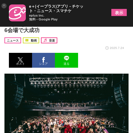
×
e＋(イープラス)アプリ - チケッ
ト・ニュース・スマチケ
表示
eplus inc.
無料 - Google Play
BugLug、主催大型イベント『バグサミ2025』渋谷
6会場で大成功
ニュース
動画
音楽
2025.7.24
ポスト
シェア
送る