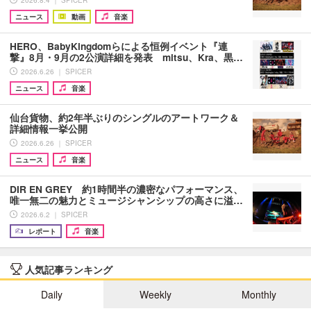
2026.8.4 ｜ SPICER
ニュース
動画
音楽
HERO、BabyKingdomらによる恒例イベント『連
撃』8月・9月の2公演詳細を発表 mitsu、Kra、黒…
2026.6.26 ｜ SPICER
ニュース
音楽
仙台貨物、約2年半ぶりのシングルのアートワーク＆
詳細情報一挙公開
2026.6.26 ｜ SPICER
ニュース
音楽
DIR EN GREY 約1時間半の濃密なパフォーマンス、
唯一無二の魅力とミュージシャンシップの高さに溢…
2026.6.2 ｜ SPICER
レポート
音楽
人気記事ランキング
Daily
Weekly
Monthly