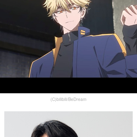
(C)bilibili/BeDream