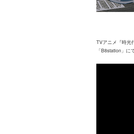
TVアニメ『時光代
「B8stati