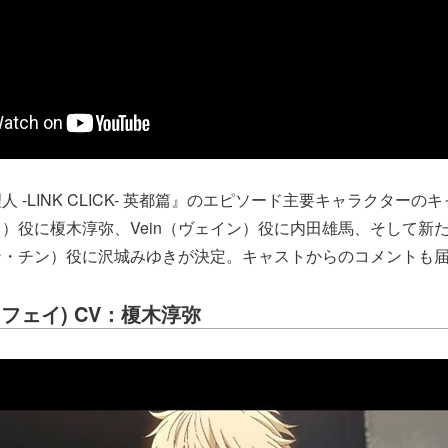
 -LINK CLICK- 英都篇』のエピソード主要キャラクターの
）役に榎木淳弥、Vein（ヴェイン）役に内田雄馬、そして新
ン・チン）役に沢城みゆきが決定。キャストからのコメントも
フェイ) CV：榎木淳弥