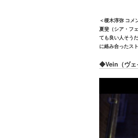
＜榎木淳弥 コメ
夏斐（シア・フ
ても良い人そう
に絡み合ったス
◆Vein（ヴ