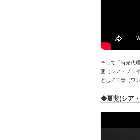
そして『時光代理人
斐（シア・フェイ
として王青（ワ
◆夏斐(シア・