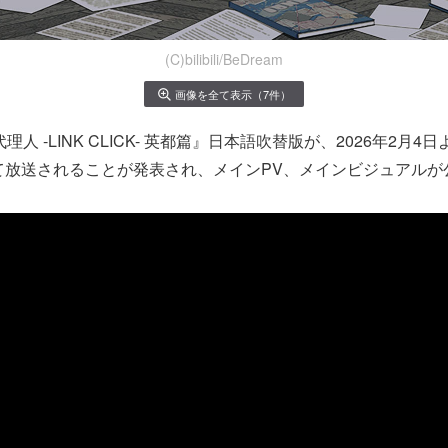
(C)bilibili/BeDream
画像を全て表示（7件）
理人 -LINK CLICK- 英都篇』日本語吹替版が、2026年2月4
on」にて放送されることが発表され、メインPV、メインビジュアル