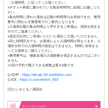
「入場時間」に従ってご入場ください。
※
券面に書かれている集合時間内に会場にお越しくだ
さい。
※集合時間に遅れた場合は記載の時間帯のみ有効ですが、整理
番号に関わらず最後尾でのご案内となります。
※入場券記載の集合時間より早すぎるご来場は、混雑を招きま
すのでご遠慮ください。
※指定日以外にご来場いただいた場合ご入場いただけません。
※同じ時間区分でも、お客様により入場時間が異なります。入
場区分内での入場時間の指定はできません。時間に余裕をも
って入場券をご購入ください。
※整理番号は、物販会場の入場順番を保証するものではござい
ません。
※1回の予約で購入できる枚数は最大4枚です。
公式HP：
https://wb.wb-5th-exhibition.com/
公式X：
https://x.com/winbre_5EX
(C)にいさとる／講談社
はこちらから