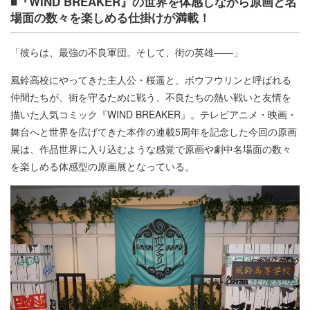
■『WIND BREAKER』の世界を体感しながら原画と名
場面の数々を楽しめる仕掛けが満載！
「彼らは、最強の不良軍団。そして、街の英雄――」
風鈴高校にやってきた主人公・桜遥と、ボウフウリンと呼ばれる
仲間たちが、街を守るために戦う、不良たちの熱い戦いと友情を
描いた人気コミック『WIND BREAKER』。テレビアニメ・映画・
舞台へと世界を広げてきた本作の連載5周年を記念した今回の原画
展は、作品世界に入り込むような感覚で原画や劇中名場面の数々
を楽しめる体感型の原画展となっている。