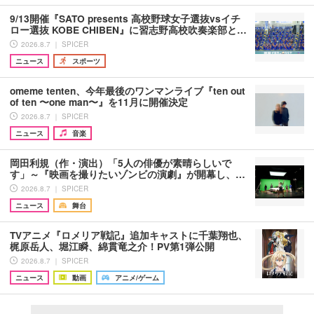
9/13開催『SATO presents 高校野球女子選抜vsイチ
ロー選抜 KOBE CHIBEN』に習志野高校吹奏楽部と…
2026.8.7 ｜ SPICER
ニュース
スポーツ
omeme tenten、今年最後のワンマンライブ『ten out
of ten 〜one man〜』を11月に開催決定
2026.8.7 ｜ SPICER
ニュース
音楽
岡田利規（作・演出）「5人の俳優が素晴らしいで
す」～『映画を撮りたいゾンビの演劇』が開幕し、…
2026.8.7 ｜ SPICER
ニュース
舞台
TVアニメ『ロメリア戦記』追加キャストに千葉翔也、
梶原岳人、堀江瞬、綿貫竜之介！PV第1弾公開
2026.8.7 ｜ SPICER
ニュース
動画
アニメ/ゲーム