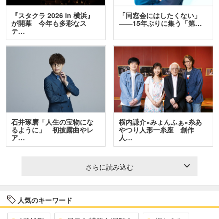
『スタクラ 2026 in 横浜』
「同窓会にはしたくない」
が開幕 今年も多彩なス
――15年ぶりに集う「第…
テ…
石井琢磨「人生の宝物にな
横内謙介×みょんふぁ×糸あ
るように」 初披露曲やレ
やつり人形一糸座 創作
ア…
人…
さらに読み込む
人気のキーワード