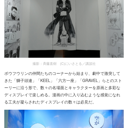
撮影：斉藤直樹 (C)にいさとる／講談社
ボウフウリンの仲間たちのコーナーから始まり、劇中で激突して
きた「獅子頭連」「KEEL」「六方一座」「GRAVEL」らとのスト
ーリーに沿う形で、数々の名場面とキャラクターを原画と多彩な
ディスプレイで楽しめる。漫画の中に入り込むような感覚になれ
る工夫が凝らされたディスプレイの数々は必見だ。