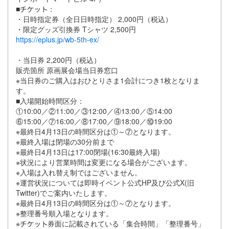
■
：
・日時指定券（全日日時指定） 2,000円（税込）
・限定グッズ引換券 Tシャツ 2,500円
https://eplus.jp/wb-5th-ex/
・当日券 2,200円（税込）
販売箇所 原画展会場当日券窓口
※当日券のご購入はおひとりさま1会計につき1枚となりま
す。
■入場開始時間区分：
①10:00／②11:00／③12:00／④13:00／⑤14:00
⑥15:00／⑦16:00／⑧17:00／⑨18:00／⑩19:00
※最終日4月13日の時間区分は①～⑦となります。
※最終入場は閉場の30分前まで
※最終日4月13日は17:00閉場(16:30最終入場)
※状況により営業時間は変更になる場合がございます。
※入場は入れ替え制ではございません。
※運営状況については即時イベント公式HP及び公式X(旧
Twitter)でご案内いたします。
※最終日4月13日の時間区分は①～⑦となります。
※整理番号順入場となります。
※
券面に記載されている「集合時間」「整理番号」