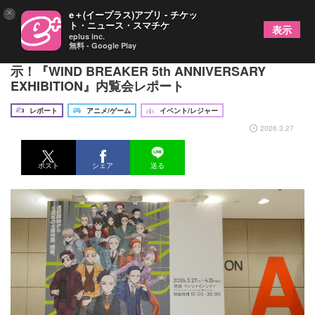
×
e＋(イープラス)アプリ - チケッ
ト・ニュース・スマチケ
表示
eplus inc.
無料 - Google Play
連載5周年！ボウフウリンの熱い5年間の集大成を展
示！『WIND BREAKER 5th ANNIVERSARY
EXHIBITION』内覧会レポート
レポート
アニメ/ゲーム
イベント/レジャー
2026.3.27
ポスト
シェア
送る