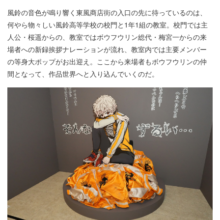
風鈴の音色が鳴り響く東風商店街の入口の先に待っているのは、
何やら物々しい風鈴高等学校の校門と1年1組の教室。校門では主
人公・桜遥からの、教室ではボウフウリン総代・梅宮一からの来
場者への新録挨拶ナレーションが流れ、教室内では主要メンバー
の等身大ポップがお出迎え。ここから来場者もボウフウリンの仲
間となって、作品世界へと入り込んでいくのだ。