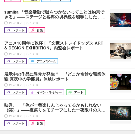
sumika 「音楽活動で嘘をつかないってことは約束で
きる」――ステージと客席の境界線を曖昧にした、…
2026.8.7 ｜ SPICER
レポート
音楽
アニメ10周年に乾杯！『文豪ストレイドッグス ART
& DESIGN EXHIBITION』内覧会レポート
2026.8.7 ｜ SPICER
レポート
アニメ/ゲーム
展示中の作品に異常が発生？ 『どこか奇妙な職業体
験 真夜中の学芸員』体験レポート
2026.8.7 ｜ SPICER
レポート
イベント/レジャー
アート
映秀。 「俺が一番楽しんじゃってるかもしれない
（笑）」――夏祭りをモチーフにした一夜限りのス…
2026.8.7 ｜ SPICER
レポート
音楽