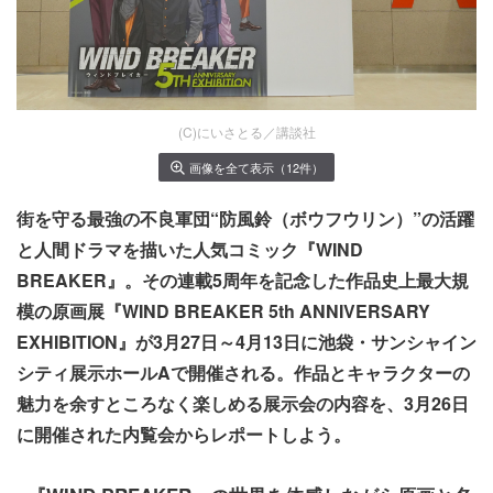
(C)にいさとる／講談社
画像を全て表示（12件）
街を守る最強の不良軍団“防風鈴（ボウフウリン）”の活躍
と人間ドラマを描いた人気コミック『WIND
BREAKER』。その連載5周年を記念した作品史上最大規
模の原画展『WIND BREAKER 5th ANNIVERSARY
EXHIBITION』が3月27日～4月13日に池袋・サンシャイン
シティ展示ホールAで開催される。作品とキャラクターの
魅力を余すところなく楽しめる展示会の内容を、3月26日
に開催された内覧会からレポートしよう。