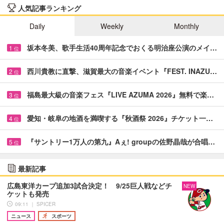
人気記事ランキング
Daily
Weekly
Monthly
坂本冬美、歌手生活40周年記念でおくる明治座公演のメイ…
1
位
西川貴教に直撃、滋賀最大の音楽イベント『FEST. INAZU…
2
位
福島最大級の音楽フェス『LIVE AZUMA 2026』無料で楽…
3
位
愛知・岐阜の地酒を満喫する『秋酒祭 2026』チケット一…
4
位
『サントリー1万人の第九』Aぇ! groupの佐野晶哉が合唱…
5
位
最新記事
広島東洋カープ追加3試合決定！ 9/25巨人戦などチ
NEW
ケットも発売
09:11 ｜ SPICER
ニュース
スポーツ