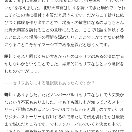
いか”を考えました。北野天満宮は祈りを紡いできた場所で、それ
こそがこの地に根付く本質だと思うんです。だからこそ祈りに結
びつく体験を作り出すことで、場所への敬意になるのはもちろん
北野天満宮を訪れることの意味になると。ここで物語を体験する
ことによって場所への理解を深めたり、ここでしかできない体験
になることこそがイマーシブである意義だと思うんです。
蜷川：
それと同じくらい大きかったのはセリフのある公演にする
かしないかということでした。結果的にセリフなしという選択を
したのですが……。
――セリフありにする選択肢もあったんですか？
蜷川：
ありました。ただノンバーバル（セリフなし）で大丈夫か
なという不安もありました。そもそも誰しもが知っているストー
リーが下地にあればノンバーバルでも伝わると思うのですが、オ
リジナルストーリーを採用するので果たして伝え切れるかは最後
まで悩んだところです。でもノンバーバルでいくと決めた中で、
いろんな工夫を持ってできるだけ伝わるようにするというのは突