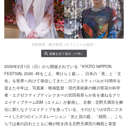
宮田裕章、蜷川実花（オフィシャル提供）
画像を全て表示（11件）
2026年2月1日（日）から開催されている『KYOTO NIPPON
FESTIVAL 2026 -時をこえ、華ひらく庭-』。日本の「美」と「文
化」を世界へ向けて発信してきたこのフェスティバルが10周年を
迎えた今年は、写真家・映画監督・現代美術家の蜷川実花や科学
者・エグゼクティブディレクターの宮田裕章らが名を連ねるクリ
エイティブチームEiM（エイム）が参画し、京都・北野天満宮を舞
台に新たなクリエイティブを放っている。そのひとつが2月にスタ
ートした2つのインスタレーション「光と花の庭」「残照」。こち
らでは春の訪れとともに梅が咲き誇る北野天満宮の梅苑と茶室