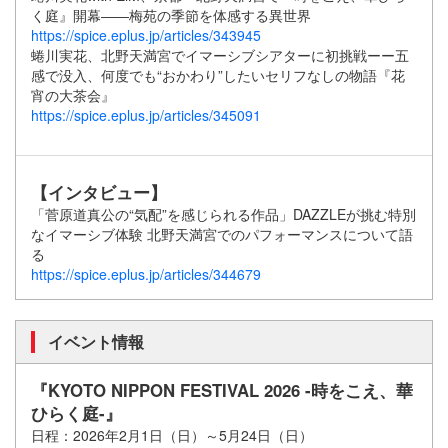
く庭』開幕――梅苑の季節を体感する異世界
https://spice.eplus.jp/articles/343945
蜷川実花、北野天満宮でイマーシブシアターに初挑戦ーー五
感で没入、何度でも“おかわり”したいセリフなしの物語『花
宵の大茶会』
https://spice.eplus.jp/articles/
345091
【インタビュー】
「菅原道真公の“気配”を感じられる作品」DAZZLEが挑む特別
なイマーシブ体験 北野天満宮でのパフォーマンスについて語
る
https://spice.eplus.jp/articles/344679
イベント情報
『KYOTO NIPPON FESTIVAL 2026 -時をこえ、華
ひらく庭-』
日程：2026年2月1日（日）～5月24日（日）