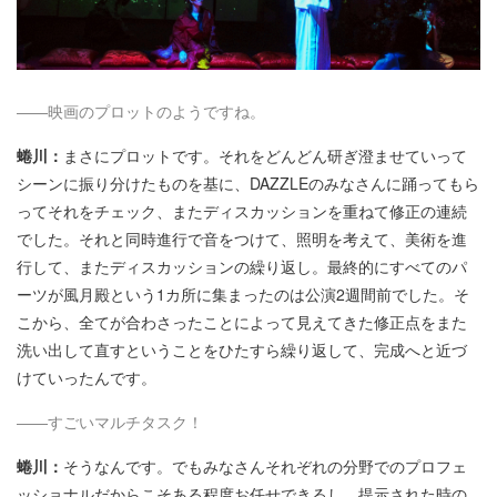
――映画のプロットのようですね。
蜷川：
まさにプロットです。それをどんどん研ぎ澄ませていって
シーンに振り分けたものを基に、DAZZLEのみなさんに踊ってもら
ってそれをチェック、またディスカッションを重ねて修正の連続
でした。それと同時進行で音をつけて、照明を考えて、美術を進
行して、またディスカッションの繰り返し。最終的にすべてのパ
ーツが風月殿という1カ所に集まったのは公演2週間前でした。そ
こから、全てが合わさったことによって見えてきた修正点をまた
洗い出して直すということをひたすら繰り返して、完成へと近づ
けていったんです。
――すごいマルチタスク！
蜷川：
そうなんです。でもみなさんそれぞれの分野でのプロフェ
ッショナルだからこそある程度お任せできるし、提示された時の