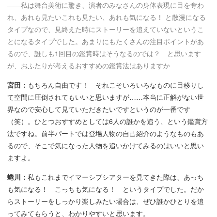
――私は舞台美術に驚き、演者のみなさんの身体表現に目を奪わ
れ、あれも見たいこれも見たい、あれも気になる！ と散漫になる
タイプなので、見終えた時にストーリーを追えていないというこ
とになるタイプでした。あまりにもたくさんの注目ポイントがあ
るので、誰しも1回目の鑑賞時はそうなるのでは？ と思います
が、おふたりが考えるおすすめの鑑賞法はありますか
宮田：
もちろん自由です！ それこそいろいろなものに目移りし
て空間に圧倒されてもいいと思いますが……本当に正解がない世
界なので安心して見ていただきたいですというのが一番です
（笑）。ひとつおすすめとしては6人の誰かを追う、という鑑賞方
法ですね。前半パートでは登場人物の自己紹介のようなものもあ
るので、そこで気になった人物を追いかけてみるのはいいと思い
ますよ。
蜷川：
私もこれまでイマーシブシアターを見てきた際は、あっち
も気になる！ こっちも気になる！ というタイプでした。だか
らストーリーをしっかり楽しみたい場合は、ぜひ誰かひとりを追
ってみてもらうと、わかりやすいと思います。