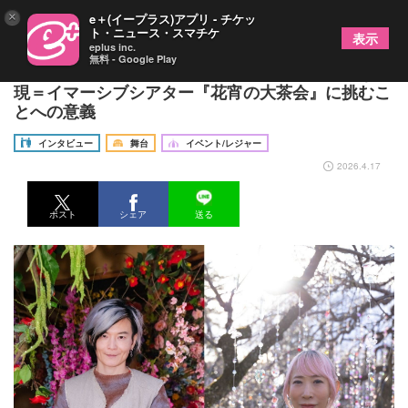
×
e＋(イープラス)アプリ - チケッ
ト・ニュース・スマチケ
表示
eplus inc.
無料 - Google Play
蜷川実花と宮田裕章に訊く、北野天満宮で新たな表
現＝イマーシブシアター『花宵の大茶会』に挑むこ
とへの意義
インタビュー
舞台
イベント/レジャー
2026.4.17
ポスト
シェア
送る