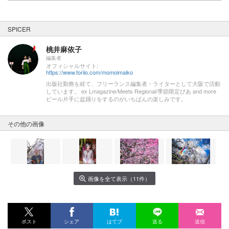
SPICER
桃井麻依子
編集者
オフィシャルサイト:
https://www.foriio.com/momoimaiko
出版社勤務を経て、フリーランス編集者・ライターとして大阪で活動
しています。 ex Lmagazine/Meets Regional/季節限定ぴあ and more
ビール片手に盆踊りをするのがいちばんの楽しみです。
その他の画像
画像を全て表示（11件）
ポスト
シェア
はてブ
送る
送信