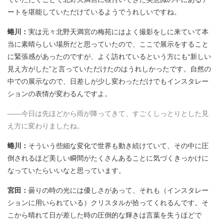
ートを堪能していただけているようでうれしいですね。
蜷川：
実は元々北野天満宮の梅苑にはよく撮影をしに来ていて本
当に素晴らしい場所だと思っていたので、ここで展示をすること
に緊張感があったのですが、よく訪れているという方にも“新しい
見え方がした”と言っていただけたのはうれしかったです。自然の
中での展示なので、日差しが少し変わっただけでもインスタレー
ションの表情が変わるんですよ。
――今日は先ほどから雨が降ってきて、すごくしっとりとした見
え方に変わりましたね。
蜷川：
そういう些細な変化で世界も動き続けていて、その中に圧
倒されるほど美しい瞬間がたくさんあることに気づくきっかけに
なっていたらいいなと思っています。
宮田：
曇りの時の光には優しさがあって、それも（インスタレー
ションに用いられている）クリスタルが拾ってくれるんです。そ
こから晴れて日が差した時の圧倒的な輝きは言葉を失うほどで