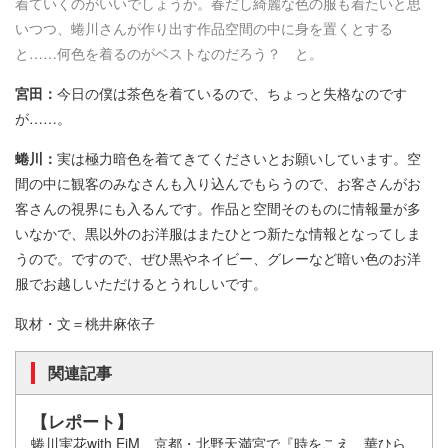
着ていくのがいいでしょうか。春だし綺麗な色の服も着たいと思
いつつ、蜷川さんが作り出す作品空間の中に身を置くとする
と……何色を着るのがベストなのだろう？ と。
宮田：
今日の僕は茶色を着ているので、ちょっと失格なのです
が……。
蜷川：
実は極力暗色を着てきてくださいとお願いしています。空
間の中に観客のみなさんも入り込んでもらうので、お客さんがお
客さんの視界にも入るんです。作品と空間そのものに情報量が多
いなかで、黒以外のお洋服はまたひとつ新たな情報となってしま
うので。ですので、ぜひ黒やネイビー、グレーなど暗い色のお洋
服でお越しいただけるとうれしいです。
取材・文＝桃井麻依子
関連記事
【レポート】
蜷川実花with EiM、京都・北野天満宮で『時をこえ、華ひら