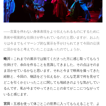
――言葉を伴わない身体表現をより伝えられるものにするために
美術や視覚的な仕掛けが作られているのだと思いますが、おふた
りは今までもイマーシブ的な展示を手がけられてきて今回の公演
に活かせると考えていたことはあったのでしょうか。
蜷川：
これまでの展示では観てくださった方に感じ取ってもらう
仕掛けで、余白を作ることを意識してきました。その点はそのま
ま活かせているかなと思います。それと今まで映画を撮ってきた
経験と、今回の、物語をどう伝えるか、どんな芝居で何を見せて
どこを引くかといったことに関しても地続きのような気がしてい
るんです。私が今までやってきたことの全てがここにつながって
いると感じます。
宮田：
五感を使って体ごとこの世界に入ってもらえることで、よ