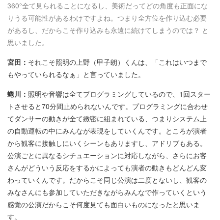
360°全て見られることになるし、美術だってどの角度も正面にな
りうる可能性があるわけですよね。つまり全方位を作り込む必要
があるし、だからこそ作り込みも永遠に続けてしまうのでは？ と
思いました。
宮田：
それこそ照明の上野（甲子朗）くんは、「これはいつまで
もやっていられるなぁ」と言っていました。
蜷川：
照明や音響は全てプログラミングしているので、1回スター
トさせると70分間止められないんです。プログラミングに合わせ
てダンサーの動きが全て緻密に組まれている、つまりシステム上
の自動運転の中にみんなが表現をしていくんです。ところが演者
から観客に接触しにいくシーンもありますし、アドリブもある。
公演ごとに異なるシチュエーションに対応しながら、さらにお客
さんがどういう反応をするかによっても演者の動きもどんどん変
わっていくんです。だからこそ同じ公演は二度とないし、観客の
みなさんにも参加していただきながらみんなで作っていくという
感覚の公演だからこそ何度見ても面白いものになったと思いま
す。