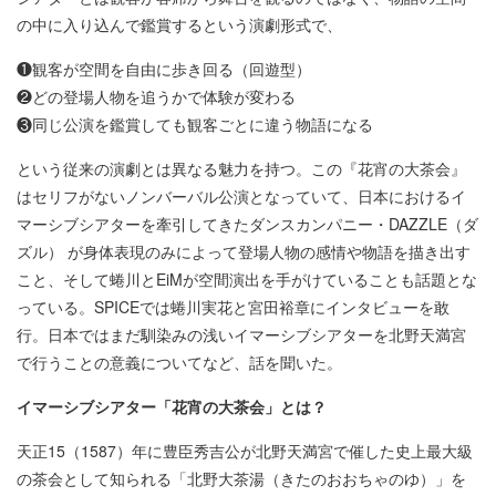
の中に入り込んで鑑賞するという演劇形式で、
❶観客が空間を自由に歩き回る（回遊型）
❷どの登場人物を追うかで体験が変わる
❸同じ公演を鑑賞しても観客ごとに違う物語になる
という従来の演劇とは異なる魅力を持つ。この『花宵の大茶会』
はセリフがないノンバーバル公演となっていて、日本におけるイ
マーシブシアターを牽引してきたダンスカンパニー・DAZZLE（ダ
ズル） が身体表現のみによって登場人物の感情や物語を描き出す
こと、そして蜷川とEiMが空間演出を手がけていることも話題とな
っている。SPICEでは蜷川実花と宮田裕章にインタビューを敢
行。日本ではまだ馴染みの浅いイマーシブシアターを北野天満宮
で行うことの意義についてなど、話を聞いた。
イマーシブシアター「花宵の大茶会」とは？
天正15（1587）年に豊臣秀吉公が北野天満宮で催した史上最大級
の茶会として知られる「北野大茶湯（きたのおおちゃのゆ）」を