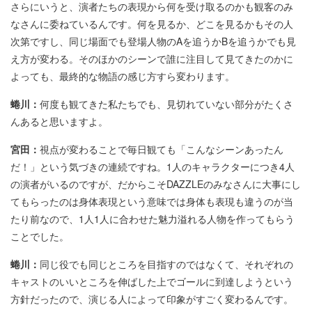
さらにいうと、演者たちの表現から何を受け取るのかも観客のみ
なさんに委ねているんです。何を見るか、どこを見るかもその人
次第ですし、同じ場面でも登場人物のAを追うかBを追うかでも見
え方が変わる。そのほかのシーンで誰に注目して見てきたのかに
よっても、最終的な物語の感じ方すら変わります。
蜷川：
何度も観てきた私たちでも、見切れていない部分がたくさ
んあると思いますよ。
宮田：
視点が変わることで毎日観ても「こんなシーンあったん
だ！」という気づきの連続ですね。1人のキャラクターにつき4人
の演者がいるのですが、だからこそDAZZLEのみなさんに大事にし
てもらったのは身体表現という意味では身体も表現も違うのが当
たり前なので、1人1人に合わせた魅力溢れる人物を作ってもらう
ことでした。
蜷川：
同じ役でも同じところを目指すのではなくて、それぞれの
キャストのいいところを伸ばした上でゴールに到達しようという
方針だったので、演じる人によって印象がすごく変わるんです。