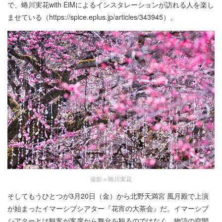
で、蜷川実花with EiMによるインスタレーションが訪れる人を楽し
ませている（https://spice.eplus.jp/articles/343945）。
撮影＝蜷川実花
そしてもうひとつが3月20日（金）から北野天満宮 風月殿で上演
が始まったイマーシブシアター『花宵の大茶会』だ。イマーシブ
シアターとは観客が客席から舞台を観るのではなく、物語の空間