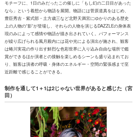
モチーフに、1日のみだったこの催しに「もし幻の二日目があった
なら」という着想から物語を展開。物語には菅原道真をはじめ、
豊臣秀吉・紫式部・土方歳三など北野天満宮にゆかりのある歴史
上の人物の‟影”が登場し、それらの人物を演じるDAZZLEの身体表
現のみによって感情や物語が描き出されていく。パフォーマンス
が繰り広げられる風月殿内には花や光による演出が施され、観客
は蜷川実花の作り出す鮮烈な色彩世界に入り込み自由な場所で鑑
賞ができるほか演者との接触を楽しめるシーンも盛り込まれてお
り、観客は演者の呼吸・身体のエネルギー・空間の緊張感まで至
近距離で感じることができる。
制作を通して1＋1は2じゃない世界があると感じた（宮
田）