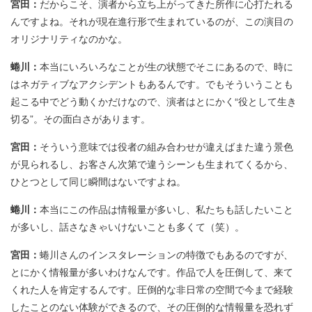
宮田：
だからこそ、演者から立ち上がってきた所作に心打たれる
んですよね。それが現在進行形で生まれているのが、この演目の
オリジナリティなのかな。
蜷川：
本当にいろいろなことが生の状態でそこにあるので、時に
はネガティブなアクシデントもあるんです。でもそういうことも
起こる中でどう動くかだけなので、演者はとにかく“役として生き
切る”。その面白さがあります。
宮田：
そういう意味では役者の組み合わせが違えばまた違う景色
が見られるし、お客さん次第で違うシーンも生まれてくるから、
ひとつとして同じ瞬間はないですよね。
蜷川：
本当にこの作品は情報量が多いし、私たちも話したいこと
が多いし、話さなきゃいけないことも多くて（笑）。
宮田：
蜷川さんのインスタレーションの特徴でもあるのですが、
とにかく情報量が多いわけなんです。作品で人を圧倒して、来て
くれた人を肯定するんです。圧倒的な非日常の空間で今まで経験
したことのない体験ができるので、その圧倒的な情報量を恐れず