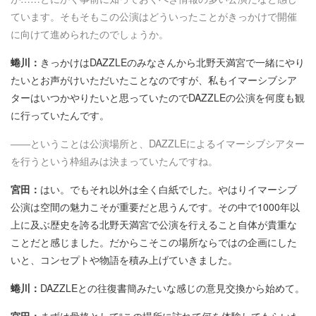
ています。そもそもこの公演はどういったことがきっかけで開催
に向けて進められたのでしょうか。
蜷川：
きっかけはDAZZLEのみなさんから北野天満宮で一緒にやり
たいとお声がけいただいたことなのですが、私もイマーシブシア
ターはいつかやりたいと思っていたのでDAZZLEの公演を何度も観
に行っていたんです。
――ということは公演場所と、DAZZLEによるイマーシブシアター
を行うという枠組みは決まっていたんですね。
宮田：
はい。でもそれ以外は全く白紙でした。やはりイマーシブ
公演は空間の魅力こそが重要だと思うんです。その中で1000年以
上に及ぶ歴史を誇る北野天満宮で公演を行えること自体が貴重な
ことだと感じました。だからこそこの場所ならではの企画にした
いと、コンセプトや物語を積み上げていきました。
蜷川：
DAZZLEとの往復書簡みたいな感じの意見交換から始めて。
宮田：
まずは骨格として“この場所に訪れて何を体験してもらいた