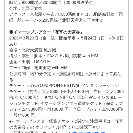
時間：9:00開場／20:30閉門（20:00最終受付）
会場：北野天満宮
アクセス：京都駅から市バス50系統または、JR嵯峨野線「円
町」駅から市バス203系統「北野天満宮」下車すぐ
⚫️イマーシブシアター「花宵の大茶会」
2026年3月20日（金・祝）開始予定～ 5月24日（日）※休演日
あり
会場：北野天満宮 風月殿
構成・演出・脚本：DAZZLE×蜷川実花 with EiM
企画・出演：DAZZLE
アート制作：蜷川実花 with EiM
公演時間：約70分予定 ※上演開始時刻は上演日によって異な
る
：KYOTO NIPPON FESTIVAL インスタレーション
（前売：大人2800 円/小人1400 円、当日：大人3000
円/小人1500円）、KYOTO NIPPON FESTIVAL インスタレー
ション
+イマーシブシアター鑑賞
（前売：プ
レミアム15000円/一般10000 円、当日：プレミアム16000円/
一般11000 円）
※イマーシブシアター鑑賞
に関する注意事項は「花宵
の大茶会」の オフィシャルHP よりご確認下さい。
「花宵の大茶会」ホームページ：
https://hanayoi-no-