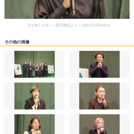
『月を抱く人魚』―雨月物語より― 演出の生田みゆき
その他の画像