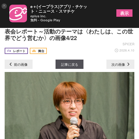
×
e＋(イープラス)アプリ - チケッ
ト・ニュース・スマチケ
表示
eplus inc.
無料 - Google Play
世田谷パブリックシアター2026年度ラインアップ発
表会レポート～活動のテーマは〈わたしは、この世
界でどう営むか〉の画像4/22
SPICER
2026.4.10
レポート
舞台
前の画像
記事に戻る
次の画像