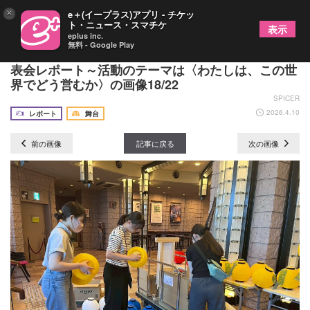
×
e＋(イープラス)アプリ - チケッ
ト・ニュース・スマチケ
表示
eplus inc.
無料 - Google Play
世田谷パブリックシアター2026年度ラインアップ発
表会レポート～活動のテーマは〈わたしは、この世
界でどう営むか〉の画像18/22
SPICER
2026.4.10
レポート
舞台
前の画像
記事に戻る
次の画像