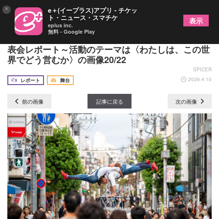
×
e＋(イープラス)アプリ - チケッ
ト・ニュース・スマチケ
表示
eplus inc.
無料 - Google Play
世田谷パブリックシアター2026年度ラインアップ発
表会レポート～活動のテーマは〈わたしは、この世
界でどう営むか〉の画像20/22
SPICER
2026.4.10
レポート
舞台
前の画像
記事に戻る
次の画像