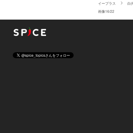
イープラス
白
画像16/22