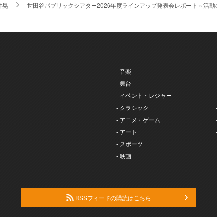
井晃
世田谷パブリックシアター2026年度ラインアップ発表会レポート～活
- 音楽
- 舞台
- イベント・レジャー
- クラシック
- アニメ・ゲーム
- アート
- スポーツ
- 映画
RSSフィードの購読はこちら