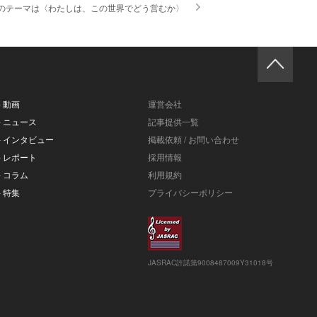
動のテーマは〈わたしは、この世界でどう営むか〉
- 動画
運営会社
- ニュース
記事提供一覧
- インタビュー
掲載依頼 / お問い合わせ
- レポート
採用情報
- コラム
利用規約
- 特集
プライバシーポリシー
JASRAC許諾第9008487009Y31018号