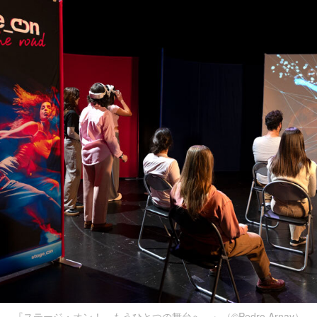
『ステージ・オン！－もうひとつの舞台へ－』（©Pedro Arnay）