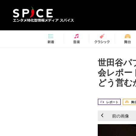
世田谷パ
会レポー
どう営むか
レポート
舞
前の画像