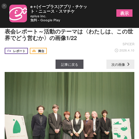
×
e＋(イープラス)アプリ - チケッ
ト・ニュース・スマチケ
表示
eplus inc.
無料 - Google Play
世田谷パブリックシアター2026年度ラインアップ発
表会レポート～活動のテーマは〈わたしは、この世
界でどう営むか〉の画像1/22
SPICER
2026.4.10
レポート
舞台
記事に戻る
次の画像