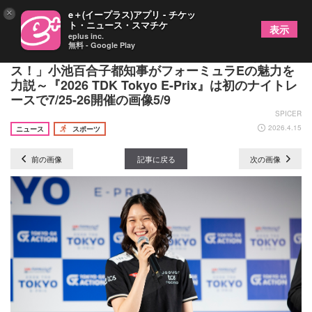
×
e＋(イープラス)アプリ - チケッ
ト・ニュース・スマチケ
表示
eplus inc.
無料 - Google Play
「夜の東京を走り抜けるエキサイティングなレー
ス！」小池百合子都知事がフォーミュラEの魅力を
力説～『2026 TDK Tokyo E-Prix』は初のナイトレ
ースで7/25-26開催の画像5/9
SPICER
2026.4.15
ニュース
スポーツ
前の画像
記事に戻る
次の画像