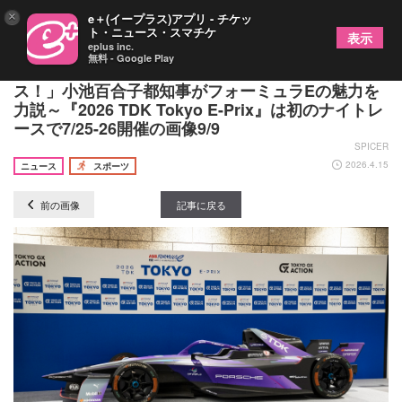
×
e＋(イープラス)アプリ - チケッ
ト・ニュース・スマチケ
表示
eplus inc.
無料 - Google Play
「夜の東京を走り抜けるエキサイティングなレー
ス！」小池百合子都知事がフォーミュラEの魅力を
力説～『2026 TDK Tokyo E-Prix』は初のナイトレ
ースで7/25-26開催の画像9/9
SPICER
2026.4.15
ニュース
スポーツ
前の画像
記事に戻る