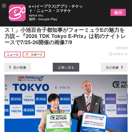
×
e＋(イープラス)アプリ - チケッ
ト・ニュース・スマチケ
表示
eplus inc.
無料 - Google Play
「夜の東京を走り抜けるエキサイティングなレー
ス！」小池百合子都知事がフォーミュラEの魅力を
力説～『2026 TDK Tokyo E-Prix』は初のナイトレ
ースで7/25-26開催の画像7/9
SPICER
2026.4.15
ニュース
スポーツ
前の画像
記事に戻る
次の画像