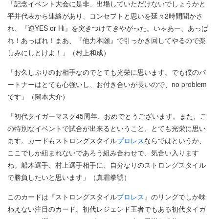
「記念イベント大会に是非、出場していただけないでしょうかと
平井代表から連絡があり、コンセプトと思いを延々2時間聞かさ
れ、『逆YES or Hi』を突きつけてきやがった。いゃあー、あっぱ
れ！あっぱれ！まあ、『他力本願』で引っかき回してやるので楽
しみにしとけよ！」（村上和成）
「お久しぶりのお相手なのでとても光栄に思います。でも僕のパ
ートナーはとても心強いし、お付き合いが長いので、no problem
です」（関本大介）
「初代タイガーマスク45周年、おめでとうございます。また、こ
の特別なイベントで試合が出来るということ、とても光栄に思い
ます。カードもストロングスタイル
プロレス
ならではというか、
ここでしか組まれないであろう組み合わせで、気合い入ります
ね。船木選手、村上選手相手に、自分なりのストロングスタイル
で勝負したいと思います」（真霜拳號）
このカードは『ストロングスタイル
プロレス
』のリングでしか味
わえない注目のカード。初代レジェンド王者でもある初代タイガ