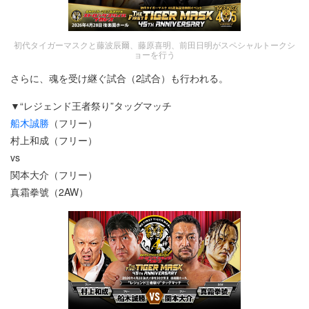
初代タイガーマスクと藤波辰爾、藤原喜明、前田日明がスペシャルトークシ
ョーを行う
さらに、魂を受け継ぐ試合（2試合）も行われる。
▼“レジェンド王者祭り”タッグマッチ
船木誠勝
（フリー）
村上和成（フリー）
vs
関本大介（フリー）
真霜拳號（2AW）