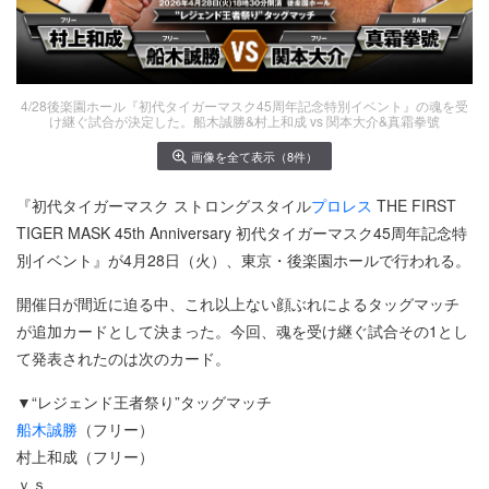
4/28後楽園ホール『初代タイガーマスク45周年記念特別イベント』の魂を受
け継ぐ試合が決定した。船木誠勝&村上和成 vs 関本大介&真霜拳號
画像を全て表示（8件）
『初代タイガーマスク ストロングスタイル
プロレス
THE FIRST
TIGER MASK 45th Anniversary 初代タイガーマスク45周年記念特
別イベント』が4月28日（火）、東京・後楽園ホールで行われる。
開催日が間近に迫る中、これ以上ない顔ぶれによるタッグマッチ
が追加カードとして決まった。今回、魂を受け継ぐ試合その1とし
て発表されたのは次のカード。
▼“レジェンド王者祭り”タッグマッチ
船木誠勝
（フリー）
村上和成（フリー）
ｖｓ