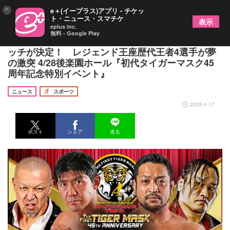
×
e＋(イープラス)アプリ - チケッ
ト・ニュース・スマチケ
表示
eplus inc.
無料 - Google Play
船木誠勝&村上和成 vs 関本大介&真霜拳號タッグマ
ッチが決定！ レジェンド王座歴代王者4選手が夢
の激突 4/28後楽園ホール『初代タイガーマスク45
周年記念特別イベント』
ニュース
スポーツ
2026.4.17
ポスト
シェア
送る