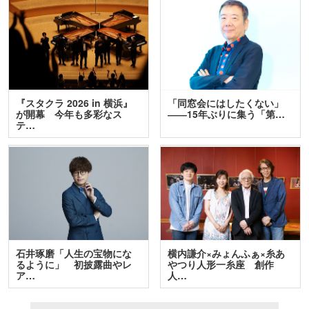
『スタクラ 2026 in 横浜』
「同窓会にはしたくない」
が開幕 今年も多彩なス
――15年ぶりに集う「第…
テ…
石井琢磨「人生の宝物にな
横内謙介×みょんふぁ×糸あ
るように」 初披露曲やレ
やつり人形一糸座 創作
ア…
人…