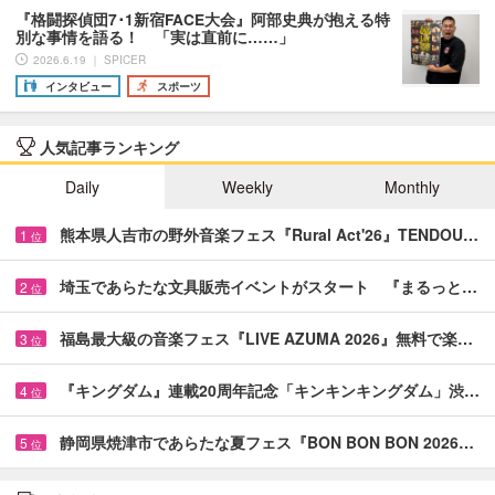
『格闘探偵団7･1新宿FACE大会』阿部史典が抱える特
別な事情を語る！ 「実は直前に……」
2026.6.19 ｜ SPICER
インタビュー
スポーツ
人気記事ランキング
Daily
Weekly
Monthly
熊本県人吉市の野外音楽フェス『Rural Act'26』TENDOU…
1
位
埼玉であらたな文具販売イベントがスタート 『まるっと…
2
位
福島最大級の音楽フェス『LIVE AZUMA 2026』無料で楽…
3
位
『キングダム』連載20周年記念「キンキンキングダム」渋…
4
位
静岡県焼津市であらたな夏フェス『BON BON BON 2026…
5
位