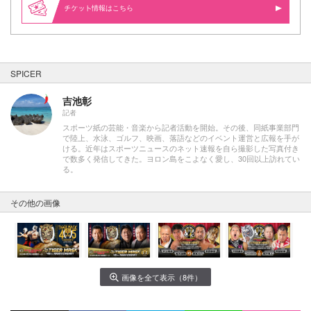
情報はこちら
SPICER
吉池彰
記者
スポーツ紙の芸能・音楽から記者活動を開始。その後、同紙事業部門
で陸上、水泳、ゴルフ、映画、落語などのイベント運営と広報を手が
ける。近年はスポーツニュースのネット速報を自ら撮影した写真付き
で数多く発信してきた。ヨロン島をこよなく愛し、30回以上訪れてい
る。
その他の画像
画像を全て表示（8件）