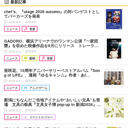
最新記事
chef’s、『utage 2026 autumn』の対バンゲストとし
てパーカーズを発表
2026.8.6 ｜ SPICER
ニュース
音楽
GADORO、横浜アリーナでのワンマン公演『一家団
欒』を収めた映像作品を9月にリリース トレーラ…
2026.8.6 ｜ SPICER
ニュース
動画
音楽
亜咲花、10周年アニバーサリーベストアルバム『Son
g of LIFE』、漫画『ゆるキャン△』作者・あf…
2026.8.6 ｜ SPICER
ニュース
アニメ/ゲーム
新潟にちなんだご当地アイテムや“おいしい文具”も登
場 文具の祭典『文具女子博 pop-up in 新潟2026』…
2026.8.6 ｜ SPICER
ニュース
イベント/レジャー