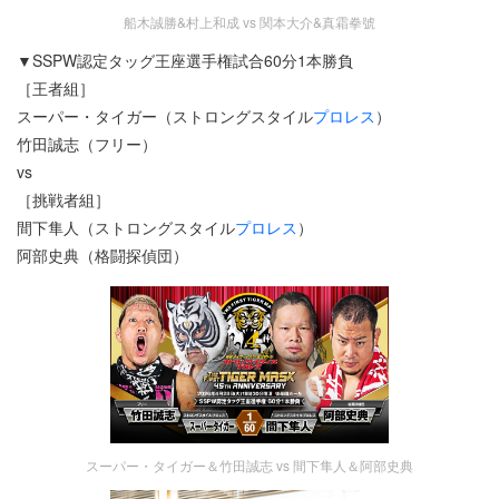
船木誠勝&村上和成 vs 関本大介&真霜拳號
▼SSPW認定タッグ王座選手権試合60分1本勝負
［王者組］
スーパー・タイガー（ストロングスタイル
プロレス
）
竹田誠志（フリー）
vs
［挑戦者組］
間下隼人（ストロングスタイル
プロレス
）
阿部史典（格闘探偵団）
スーパー・タイガー＆竹田誠志 vs 間下隼人＆阿部史典