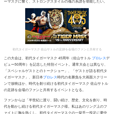
ーマスクに響く、ストロングスタイルの魂の系譜を堪能したい。
初代タイガーマスク 佐山サトルの足跡を会場のファンと共有する
この大会は、初代タイガーマスク 45周年（佐山サトル
プロレス
デ
ビュー50周年）を記念した特別イベント。通常大会とは異なり、
「スペシャルゲストとのトークショー」、「ゲストが語る初代タ
イガーマスク」、新日本
プロレス
時代の名勝負を大画面スクリー
ンで放映ほか、時代を創り続ける初代タイガーマスク 佐山サトル
の足跡を会場のファンと共有するイベントとなる。
ファンからは「半世紀に渡り、闘い続け、歴史、文化を創り、時
代を動かし続ける初代タイガーマスク様。私はあのリング上のフ
ァイトに胸を熱くし、初代タイガーマスクの一挙手一投足に夢中