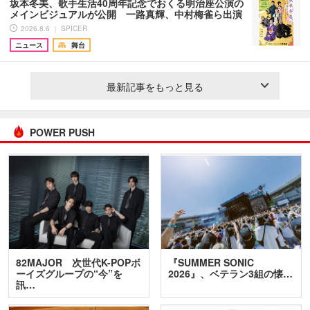
坂本冬美、歌手生活40周年記念でおくる明治座公演の
メインビジュアルが公開 一路真輝、中村梅雀ら出演
2026.8.6 ｜ SPICER
ニュース
舞台
最新記事をもっと見る
POWER PUSH
82MAJOR 次世代K-POPボ
『SUMMER SONIC
ーイズグループの“今”を
2026』、ベテラン3組の懐…
訊…