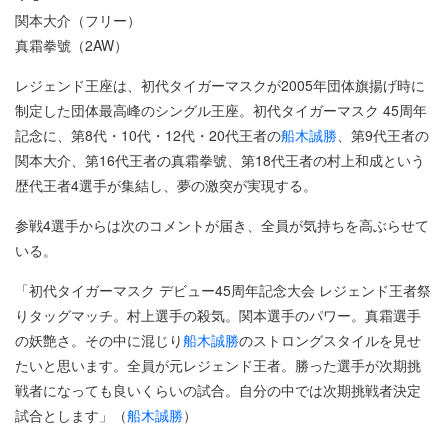
関本大介（フリー）
真霜拳號（2AW）
レジェンド王座は、初代タイガーマスクが2005年団体旗揚げ時に
制定した団体最高峰のシングル王座。初代タイガーマスク 45周年
記念に、第8代・10代・12代・20代王者の
船木誠勝
、第9代王者の
関本大介、第16代王者の真霜拳號、第18代王者の村上和成という
歴代王者4選手が集結し、夢の激突が実現する。
参戦4選手からは次のコメントが届き、全員が気持ちを高ぶらせて
いる。
「初代タイガーマスク デビュー45周年記念大会 レジェンド王者祭
りタッグマッチ。村上選手の殺気。関本選手のパワー。真霜選手
の妖艶さ。その中に混じり
船木誠勝
のストロングスタイルを見せ
たいと思います。全員が元レジェンド王者。勝った選手が次期挑
戦者になっても良いくらいの試合。自分の中では次期挑戦者決定
試合とします」（
船木誠勝
）