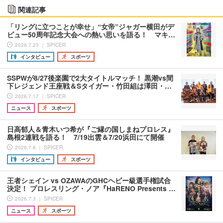
関連記事
「リングに立つことが幸せ」“女帝”ジャガー横田がデ
ビュー50周年記念大会への熱い思いを語る！ マキ…
2026.7.23 ｜ SPICER
インタビュー
スポーツ
SSPWが8/27後楽園で2大タイトルマッチ！ 黒潮vs間
下レジェンド王座戦＆Sタイガー・竹田組は澤田・…
2026.7.17 ｜ SPICER
ニュース
スポーツ
日高郁人＆青木いつ希が『ご縁の国しまねプロレス』
島根2連戦を語る！ 7/19出雲＆7/20浜田にて開催
2026.7.6 ｜ SPICER
インタビュー
スポーツ
王者シェイン vs OZAWAのGHCヘビー級選手権試合
決定！ プロレスリング・ノア『HaRENO Presents …
2026.7.3 ｜ SPICER
ニュース
スポーツ