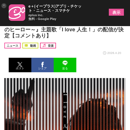
×
e＋(イープラス)アプリ - チケッ
ト・ニュース・スマチケ
表示
eplus inc.
無料 - Google Play
宮本浩次、高橋一生主演ドラマ 『リボーン ～最後
のヒーロー～』主題歌「I love 人生！」の配信が決
定【コメントあり】
ニュース
動画
音楽
2026.4.20
ポスト
シェア
送る