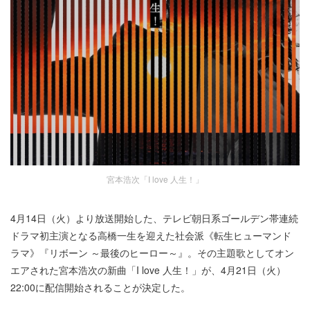
宮本浩次「I love 人生！」
4月14日（火）より放送開始した、テレビ朝日系ゴールデン帯連続
ドラマ初主演となる高橋一生を迎えた社会派《転生ヒューマンド
ラマ》『リボーン ～最後のヒーロー～』。その主題歌としてオン
エアされた宮本浩次の新曲「I love 人生！」が、4月21日（火）
22:00に配信開始されることが決定した。