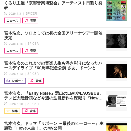
くるり主催『京都音楽博覧会』アーティスト日割り発
表
2026.7.3 ｜ SPICER
ニュース
音楽
宮本浩次、ソロとしては初の全国アリーナツアー開催
決定
2026.6.16 ｜ SPICER
ニュース
音楽
宮本浩次のこれまでの音楽人生も浮き彫りになったバ
ースデイライブ『60周年記念公演 さあ、ドーンと…
2026.6.13 ｜ SPICER
レポート
音楽
宮本浩次、『Early Noise』選出のLavtやLAUSBUB、
テレビ大陸音頭など今週の注目新作を深堀り『New…
2026.6.10 ｜ SPICER
特集
音楽
宮本浩次、ドラマ『リボーン ～最後のヒーロー～』主
題歌「I love人生！」のMV公開