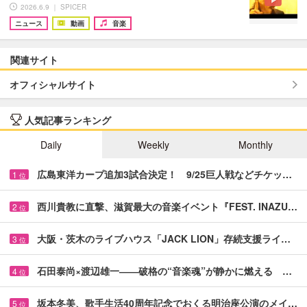
2026.6.9 ｜ SPICER
ニュース
動画
音楽
関連サイト
オフィシャルサイト
人気記事ランキング
Daily
Weekly
Monthly
広島東洋カープ追加3試合決定！ 9/25巨人戦などチケッ…
1
位
西川貴教に直撃、滋賀最大の音楽イベント『FEST. INAZU…
2
位
大阪・茨木のライブハウス「JACK LION」存続支援ライ…
3
位
石田泰尚×渡辺雄一――破格の“音楽魂”が静かに燃える …
4
位
坂本冬美、歌手生活40周年記念でおくる明治座公演のメイ…
5
位