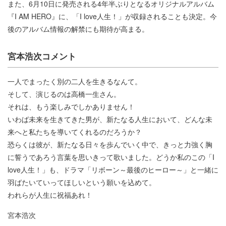
また、6月10日に発売される4年半ぶりとなるオリジナルアルバム
『I AM HERO』に、「I love人生！」が収録されることも決定。今
後のアルバム情報の解禁にも期待が高まる。
宮本浩次コメント
一人でまったく別の二人を生きるなんて。
そして、演じるのは高橋一生さん。
それは、もう楽しみでしかありません！
いわば未来を生きてきた男が、新たなる人生において、どんな未
来へと私たちを導いてくれるのだろうか？
恐らくは彼が、新たなる日々を歩んでいく中で、きっと力強く胸
に誓うであろう言葉を思いきって歌いました。どうか私のこの「I
love人生！」も、ドラマ「リボーン～最後のヒーロー～」と一緒に
羽ばたいていってほしいという願いを込めて。
われらが人生に祝福あれ！
宮本浩次