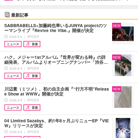
最新記事
SABBRABELLS×加藤純也率いるJUNYA projectのツ
NEW
ーマンライブ『Revive the Vibe.』開催が決定
2026.8.9 ｜ SPICER
ニュース
音楽
ハク。メジャー1stアルバム『世界が変わる時』の詳
NEW
細発表、アルバムよりオープニングナンバー「渋谷…
2026.8.9 ｜ SPICER
ニュース
音楽
川辺素（ミツメ）、初の自主企画『“行方不明”Releas
NEW
e Show at WWW』開催が決定
2026.8.9 ｜ SPICER
ニュース
音楽
04 Limited Sazabys、約1年8ヶ月ぶりニューEP『VIE
W』リリースが決定
2026.8.9 ｜ SPICER