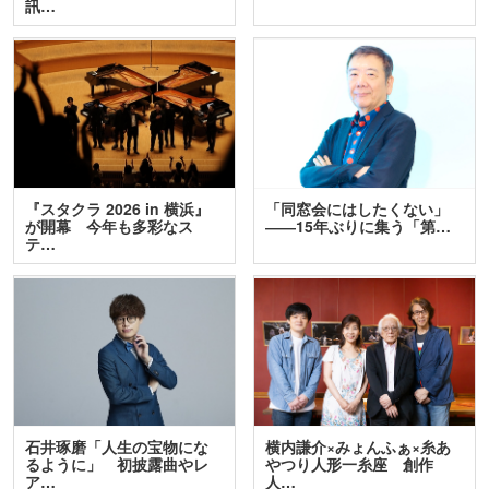
訊…
『スタクラ 2026 in 横浜』
「同窓会にはしたくない」
が開幕 今年も多彩なス
――15年ぶりに集う「第…
テ…
石井琢磨「人生の宝物にな
横内謙介×みょんふぁ×糸あ
るように」 初披露曲やレ
やつり人形一糸座 創作
ア…
人…