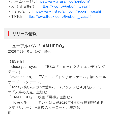
・ホームページ：
https://www.tv-asahi.co.jp/reborn/
・X （旧Twitter）：
https://x.com/@reborn_tvasahi
・Instagram：
https://www.instagram.com/reborn_tvasahi
・TikTok：
https://www.tiktok.com/@reborn_tvasahi
リリース情報
ニューアルバム『I AM HERO』
2026年6月10日（水）発売
【収録曲】
「close your eyes」 （TBS系『ｎｅｗｓ２３』エンディング
テーマ）
「over the top」 （TVアニメ『トリリオンゲーム』第2クール
オープニングテーマ）
「Today -胸いっぱいの愛を-」 （フジテレビ４月期火9ドラ
マ『人事の人見』主題歌）
「I AM HERO」 （映画『爆弾』主題歌）
「I love人生！」（テレビ朝日系2026年4月期火曜9時枠新ド
ラマ『リボーン ～最後のヒーロー～』主題歌）
他