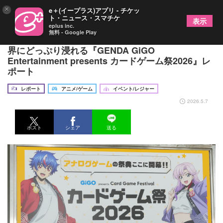
×
e＋(イープラス)アプリ - チケッ
ト・ニュース・スマチケ
表示
eplus inc.
無料 - Google Play
豊富な対戦台に新作情報が満載！カードゲームの世
界にどっぷり浸れる『GENDA GiGO
Entertainment presents カードゲーム祭2026』レ
ポート
レポート
アニメ/ゲーム
イベント/レジャー
2026.5.7
ポスト
シェア
送る