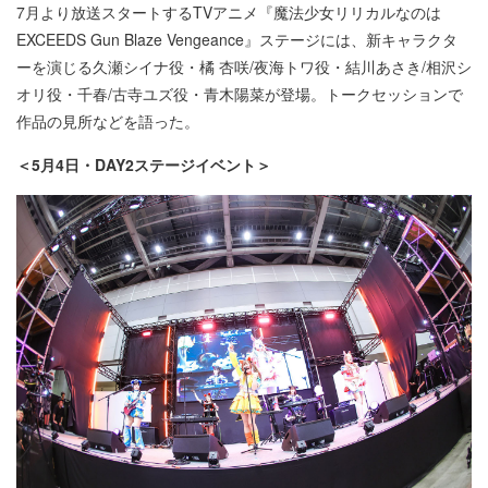
7月より放送スタートするTVアニメ『魔法少女リリカルなのは
EXCEEDS Gun Blaze Vengeance』ステージには、新キャラクタ
ーを演じる久瀬シイナ役・橘 杏咲/夜海トワ役・結川あさき/相沢シ
オリ役・千春/古寺ユズ役・青木陽菜が登場。トークセッションで
作品の見所などを語った。
＜5月4日・DAY2ステージイベント＞