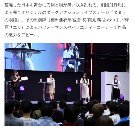
荒廃した日本を舞台に刀剣と唄が舞い咲き乱れる、劇団飛行船に
よる完全オリジナルのダークアクションライブステージ『タタラ
の唄姫』。その出演陣（楠田亜衣奈/佐倉 初/鶴見 萌/あわつまい/梅
原サエリ）によるパフォーマンスやバラエティーコーナーで作品
の魅力をアピール。