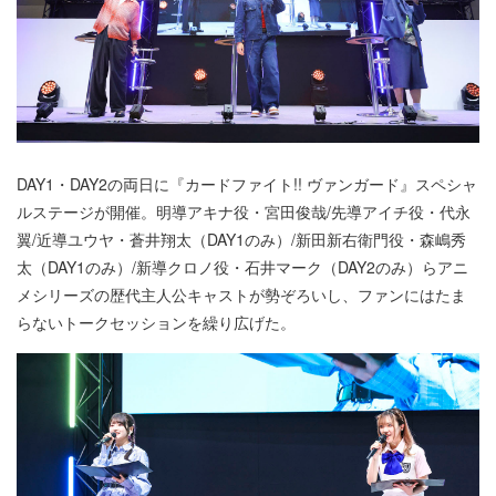
DAY1・DAY2の両日に『カードファイト!! ヴァンガード』スペシャ
ルステージが開催。明導アキナ役・宮田俊哉/先導アイチ役・代永
翼/近導ユウヤ・蒼井翔太（DAY1のみ）/新田新右衛門役・森嶋秀
太（DAY1のみ）/新導クロノ役・石井マーク（DAY2のみ）らアニ
メシリーズの歴代主人公キャストが勢ぞろいし、ファンにはたま
らないトークセッションを繰り広げた。