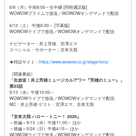
6/8（月）午前8:00～生中継 [同時通訳版]
WOWOWプライムで放送／WOWOWオンデマンドで配信
6/13（土） 午後6:30～ [字幕版]
WOWOWライブで放送／WOWOWオンデマンドで配信
ナビゲーター：井上芳雄、宮澤エマ
スペシャル・サポーター：京本大我
★特設サイト：
https://www.wowow.co.jp/stage/tony/
《関連番組》
「生放送！井上芳雄ミュージカルアワー『芳雄のミュー』」
第33話
5/13（水）午後10:00～
WOWOWライブで放送／WOWOWオンデマンドで配信
MC：井上芳雄 ゲスト：宮澤エマ、京本大我
『京本大我 ハロー・トニー！ 2026』
＜前編＞5/13（水）午後11:00～ ほか
＜後編＞5/24（日）午後4:15～ ほか
WOWOWライブで放送／WOWOWオンデマンドで配信