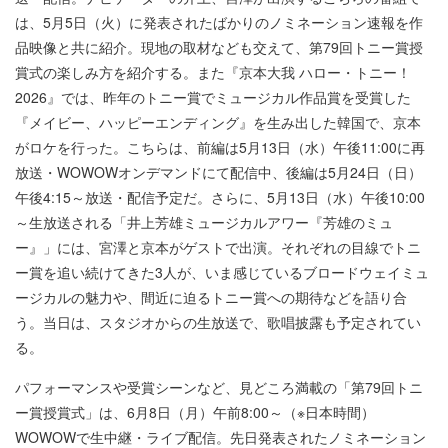
は、5月5日（火）に発表されたばかりのノミネーション速報を作
品映像と共に紹介。現地の取材なども交えて、第79回トニー賞授
賞式の楽しみ方を紹介する。また『京本大我 ハロー・トニー！
2026』では、昨年のトニー賞でミュージカル作品賞を受賞した
『メイビー、ハッピーエンディング』を生み出した韓国で、京本
がロケを行った。こちらは、前編は5月13日（水）午後11:00に再
放送・WOWOWオンデマンドにて配信中、後編は5月24日（日）
午後4:15～放送・配信予定だ。さらに、5月13日（水）午後10:00
～生放送される「井上芳雄ミュージカルアワー『芳雄のミュ
ー』」には、宮澤と京本がゲストで出演。それぞれの目線でトニ
ー賞を追い続けてきた3人が、いま感じているブロードウェイミュ
ージカルの魅力や、間近に迫るトニー賞への期待などを語り合
う。当日は、スタジオからの生放送で、歌唱披露も予定されてい
る。
パフォーマンスや受賞シーンなど、見どころ満載の「第79回トニ
ー賞授賞式」は、6月8日（月）午前8:00～（※日本時間）
WOWOWで生中継・ライブ配信。先日発表されたノミネーション