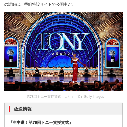
の詳細は、番組特設サイトで公開中だ。
「第78回トニー賞授賞式」より」（C）Getty Images
放送情報
『生中継！第79回トニー賞授賞式』