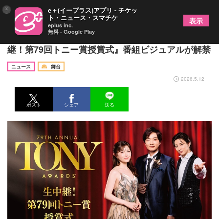
×
e＋(イープラス)アプリ - チケッ
ト・ニュース・スマチケ
表示
eplus inc.
無料 - Google Play
井上芳雄、宮澤エマ、京本大我 WOWOW『生中
継！第79回トニー賞授賞式』番組ビジュアルが解禁
ニュース
舞台
2026.5.12
ポスト
シェア
送る