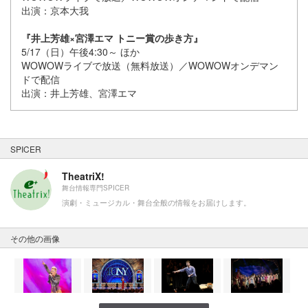
出演：京本大我
『井上芳雄×宮澤エマ トニー賞の歩き方』
5/17（日）午後4:30～ ほか
WOWOWライブで放送（無料放送）／WOWOWオンデマン
ドで配信
出演：井上芳雄、宮澤エマ
SPICER
TheatriX!
舞台情報専門SPICER
演劇・ミュージカル・舞台全般の情報をお届けします。
その他の画像