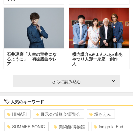
石井琢磨「人生の宝物にな
横内謙介×みょんふぁ×糸あ
るように」 初披露曲やレ
やつり人形一糸座 創作
ア…
人…
さらに読み込む
人気のキーワード
HIMARI
展示会/博覧会/展覧会
堀ちえみ
SUMMER SONIC
美術館/博物館
indigo la End