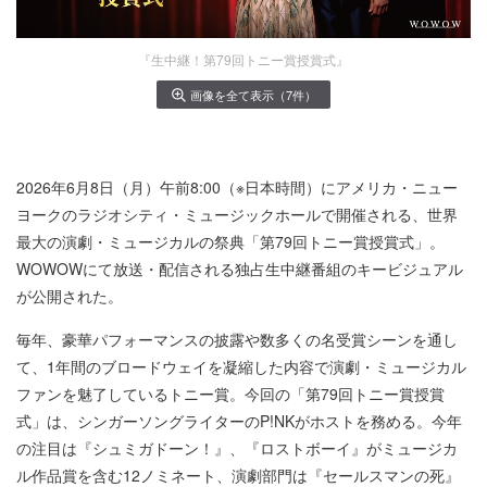
『生中継！第79回トニー賞授賞式』
画像を全て表示（7件）
2026年6月8日（月）午前8:00（※日本時間）にアメリカ・ニュー
ヨークのラジオシティ・ミュージックホールで開催される、世界
最大の演劇・ミュージカルの祭典「第79回トニー賞授賞式」。
WOWOWにて放送・配信される独占生中継番組のキービジュアル
が公開された。
毎年、豪華パフォーマンスの披露や数多くの名受賞シーンを通し
て、1年間のブロードウェイを凝縮した内容で演劇・ミュージカル
ファンを魅了しているトニー賞。今回の「第79回トニー賞授賞
式」は、シンガーソングライターのP!NKがホストを務める。今年
の注目は『シュミガドーン！』、『ロストボーイ』がミュージカ
ル作品賞を含む12ノミネート、演劇部門は『セールスマンの死』