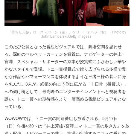
『堕ちた天使』ローズ・バーン（左）、ケリー・オハラ（右）（Photo by
John Lamparski/Getty Images）
このたび公開となった番組ビジュアルでは、劇場空間を思わせ
る、深紅のベルベットカーテンを背景に、ナビゲーターの井上・
宮澤、スペシャル・サポーターの京本が授賞式にふさわしい華や
かなスタイルで登場。トニー賞授賞式で繰り広げられる多様で豊
かな作品やパフォーマンスを体現するような三者三様の装いに身
を包んだ。3人が、緞帳の向こう側に広がる「非日常（授賞式）」
への架け橋として、最高峰のエンターテインメントへと視聴者を
誘い、トニー賞への期待感をより一層高める番組ビジュアルとな
っている。
WOWOWでは、トニー賞の関連番組も放送される。5月17日
（日）午後4:30～は『井上芳雄×宮澤エマ トニー賞の歩き方』を放
送・配信。ナビゲーターの井上、宮澤が出演するこちらの番組で