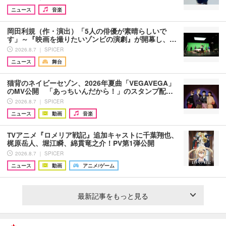
ニュース
音楽
岡田利規（作・演出）「5人の俳優が素晴らしいで
す」～『映画を撮りたいゾンビの演劇』が開幕し、…
2026.8.7 ｜ SPICER
ニュース
舞台
猫背のネイビーセゾン、2026年夏曲「VEGAVEGA」
のMV公開 「あっちいんだから！」のスタンプ配…
2026.8.7 ｜ SPICER
ニュース
動画
音楽
TVアニメ『ロメリア戦記』追加キャストに千葉翔也、
梶原岳人、堀江瞬、綿貫竜之介！PV第1弾公開
2026.8.7 ｜ SPICER
ニュース
動画
アニメ/ゲーム
最新記事をもっと見る