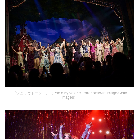
『シュミガドーン！』（Photo by Valerie TerranovaWireImage/Getty
Images）