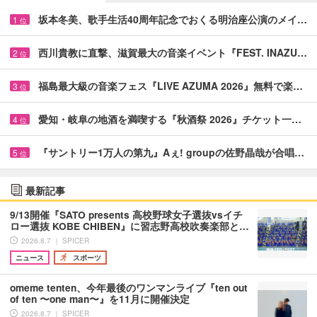
坂本冬美、歌手生活40周年記念でおくる明治座公演のメイ…
1
位
西川貴教に直撃、滋賀最大の音楽イベント『FEST. INAZU…
2
位
福島最大級の音楽フェス『LIVE AZUMA 2026』無料で楽…
3
位
愛知・岐阜の地酒を満喫する『秋酒祭 2026』チケット一…
4
位
『サントリー1万人の第九』Aぇ! groupの佐野晶哉が合唱…
5
位
最新記事
9/13開催『SATO presents 高校野球女子選抜vsイチ
ロー選抜 KOBE CHIBEN』に習志野高校吹奏楽部と…
2026.8.7 ｜ SPICER
ニュース
スポーツ
omeme tenten、今年最後のワンマンライブ『ten out
of ten 〜one man〜』を11月に開催決定
2026.8.7 ｜ SPICER