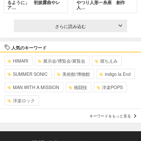
るように」 初披露曲やレ
やつり人形一糸座 創作
ア…
人…
さらに読み込む
人気のキーワード
HIMARI
展示会/博覧会/展覧会
堀ちえみ
SUMMER SONIC
美術館/博物館
indigo la End
MAN WITH A MISSION
格闘技
洋楽POPS
洋楽ロック
キーワードをもっと見る