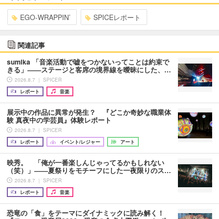
EGO-WRAPPIN’
SPICEレポート
関連記事
sumika 「音楽活動で嘘をつかないってことは約束で
きる」――ステージと客席の境界線を曖昧にした、…
2026.8.7 ｜ SPICER
レポート
音楽
展示中の作品に異常が発生？ 『どこか奇妙な職業体
験 真夜中の学芸員』体験レポート
2026.8.7 ｜ SPICER
レポート
イベント/レジャー
アート
映秀。 「俺が一番楽しんじゃってるかもしれない
（笑）」――夏祭りをモチーフにした一夜限りのス…
2026.8.7 ｜ SPICER
レポート
音楽
恐竜の「食」をテーマにダイナミックに読み解く！