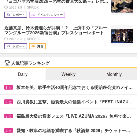
『ヨコハマ恐竜展2026～恐竜の食卓大図鑑～』レポ…
2026.8.5 ｜ SPICER
レポート
イベント/レジャー
近藤真彦、鈴木愛理らが共演！？ 上演中の『ブルー
マングループ2026新宿公演』プレスショーレポート
2026.8.4 ｜ SPICER
レポート
舞台
人気記事ランキング
Daily
Weekly
Monthly
坂本冬美、歌手生活40周年記念でおくる明治座公演のメイ…
1
位
西川貴教に直撃、滋賀最大の音楽イベント『FEST. INAZU…
2
位
福島最大級の音楽フェス『LIVE AZUMA 2026』無料で楽…
3
位
愛知・岐阜の地酒を満喫する『秋酒祭 2026』チケット一…
4
位