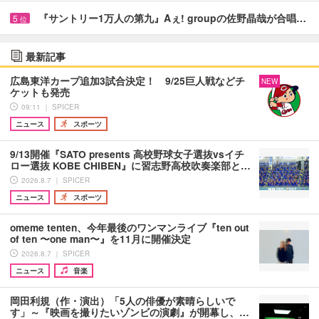
『サントリー1万人の第九』Aぇ! groupの佐野晶哉が合唱…
5
位
最新記事
広島東洋カープ追加3試合決定！ 9/25巨人戦などチ
NEW
ケットも発売
09:11 ｜ SPICER
ニュース
スポーツ
9/13開催『SATO presents 高校野球女子選抜vsイチ
ロー選抜 KOBE CHIBEN』に習志野高校吹奏楽部と…
2026.8.7 ｜ SPICER
ニュース
スポーツ
omeme tenten、今年最後のワンマンライブ『ten out
of ten 〜one man〜』を11月に開催決定
2026.8.7 ｜ SPICER
ニュース
音楽
岡田利規（作・演出）「5人の俳優が素晴らしいで
す」～『映画を撮りたいゾンビの演劇』が開幕し、…