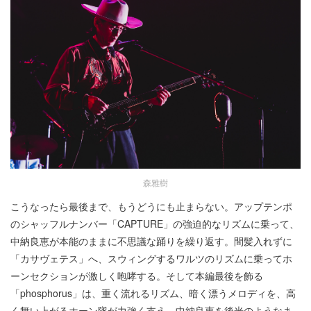
森雅樹
こうなったら最後まで、もうどうにも止まらない。アップテンポ
のシャッフルナンバー「CAPTURE」の強迫的なリズムに乗って、
中納良恵が本能のままに不思議な踊りを繰り返す。間髪入れずに
「カサヴェテス」へ、スウィングするワルツのリズムに乗ってホ
ーンセクションが激しく咆哮する。そして本編最後を飾る
「phosphorus」は、重く流れるリズム、暗く漂うメロディを、高
く舞い上がるホーン隊が力強く支え、中納良恵を後光のようなま