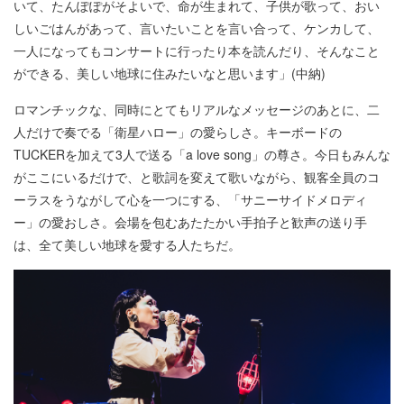
いて、たんぽぽがそよいで、命が生まれて、子供が歌って、おい
しいごはんがあって、言いたいことを言い合って、ケンカして、
一人になってもコンサートに行ったり本を読んだり、そんなこと
ができる、美しい地球に住みたいなと思います」(中納)
ロマンチックな、同時にとてもリアルなメッセージのあとに、二
人だけで奏でる「衛星ハロー」の愛らしさ。キーボードの
TUCKERを加えて3人で送る「a love song」の尊さ。今日もみんな
がここにいるだけで、と歌詞を変えて歌いながら、観客全員のコ
ーラスをうながして心を一つにする、「サニーサイドメロディ
ー」の愛おしさ。会場を包むあたたかい手拍子と歓声の送り手
は、全て美しい地球を愛する人たちだ。