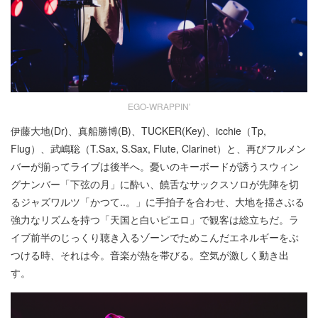
EGO-WRAPPIN’
伊藤大地(Dr)、真船勝博(B)、TUCKER(Key)、icchie（Tp,
Flug）、武嶋聡（T.Sax, S.Sax, Flute, Clarinet）と、再びフルメン
バーが揃ってライブは後半へ。憂いのキーボードが誘うスウィン
グナンバー「下弦の月」に酔い、饒舌なサックスソロが先陣を切
るジャズワルツ「かつて..。」に手拍子を合わせ、大地を揺さぶる
強力なリズムを持つ「天国と白いピエロ」で観客は総立ちだ。ラ
イブ前半のじっくり聴き入るゾーンでためこんだエネルギーをぶ
つける時、それは今。音楽が熱を帯びる。空気が激しく動き出
す。