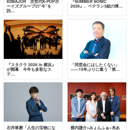
82MAJOR 次世代K-POPボ
『SUMMER SONIC
ーイズグループの“今”を
2026』、ベテラン3組の懐…
訊…
『スタクラ 2026 in 横浜』
「同窓会にはしたくない」
が開幕 今年も多彩なス
――15年ぶりに集う「第…
テ…
石井琢磨「人生の宝物にな
横内謙介×みょんふぁ×糸あ