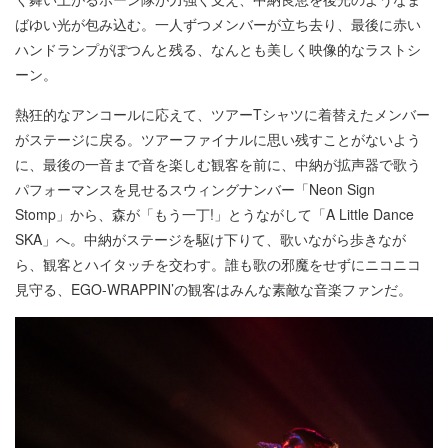
ばゆい光が包み込む。一人ずつメンバーが立ち去り、最後に赤い
ハンドランプがぽつんと残る、なんとも美しく映像的なラストシ
ーン。
熱狂的なアンコールに応えて、ツアーTシャツに着替えたメンバー
がステージに戻る。ツアーファイナルに思い残すことがないよう
に、最後の一音まで音を楽しむ観客を前に、中納が拡声器で歌う
パフォーマンスを見せるスウィングナンバー「Neon Sign
Stomp」から、森が「もう一丁!」とうながして「A Little Dance
SKA」へ。中納がステージを駆け下りて、歌いながら歩きなが
ら、観客とハイタッチを交わす。誰も歌の邪魔をせずにニコニコ
見守る、EGO-WRAPPIN’の観客はみんな素敵な音楽ファンだ。