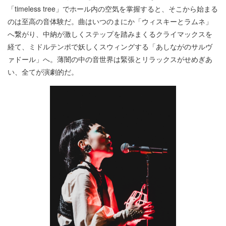
「timeless tree」でホール内の空気を掌握すると、そこから始まる
のは至高の音体験だ。曲はいつのまにか「ウィスキーとラムネ」
へ繋がり、中納が激しくステップを踏みまくるクライマックスを
経て、ミドルテンポで妖しくスウィングする「あしながのサルヴ
ァドール」へ。薄闇の中の音世界は緊張とリラックスがせめぎあ
い、全てが演劇的だ。