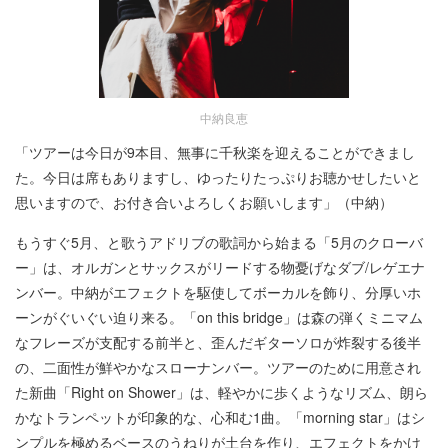
中納良恵
「ツアーは今日が9本目、無事に千秋楽を迎えることができまし
た。今日は席もありますし、ゆったりたっぷりお聴かせしたいと
思いますので、お付き合いよろしくお願いします」（中納）
もうすぐ5月、と歌うアドリブの歌詞から始まる「5月のクローバ
ー」は、オルガンとサックスがリードする物憂げなダブ/レゲエナ
ンバー。中納がエフェクトを駆使してボーカルを飾り、分厚いホ
ーンがぐいぐい迫り来る。「on this bridge」は森の弾くミニマム
なフレーズが支配する前半と、歪んだギターソロが炸裂する後半
の、二面性が鮮やかなスローナンバー。ツアーのために用意され
た新曲「Right on Shower」は、軽やかに歩くようなリズム、朗ら
かなトランペットが印象的な、心和む1曲。「morning star」はシ
ンプルを極めるベースのうねりが土台を作り、エフェクトをかけ