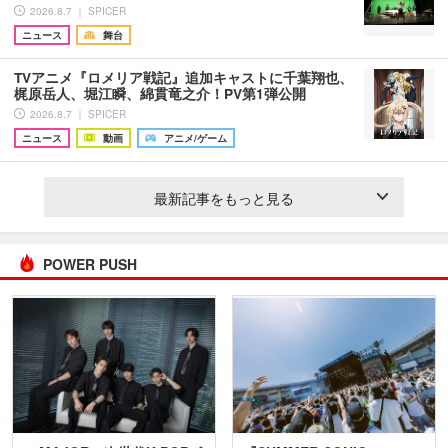
2026.8.7 ｜ SPICER
ニュース
舞台
TVアニメ『ロメリア戦記』追加キャストに千葉翔也、
梶原岳人、堀江瞬、綿貫竜之介！PV第1弾公開
2026.8.7 ｜ SPICER
ニュース
動画
アニメ/ゲーム
最新記事をもっと見る
POWER PUSH