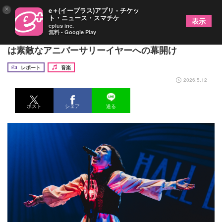
×
e＋(イープラス)アプリ - チケッ
ト・ニュース・スマチケ
表示
eplus inc.
無料 - Google Play
EGO-WRAPPIN’、恒例のホールツアーファイナル
は素敵なアニバーサリーイヤーへの幕開け
レポート
音楽
2026.5.12
ポスト
シェア
送る