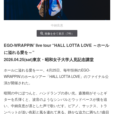
中納良恵
画像を全て表示（7件）
EGO-WRAPPIN’ live tour “HALL LOTTA LOVE ～ホール
に溢れる愛を～”
2026.04.25(sat)
東京・昭和女子大学人見記念講堂
ホールに溢れる愛をーー。4月25日、毎年恒例のEGO-
WRAPPIN’のホールツアー「HALL LOTTA LOVE」のファイナル公
演が開催された。
暗闇の中にぽつんと、ハンドランプの赤い光。森雅樹がそっとギ
ターを爪弾くと、波音のようなシンバルとウッドベースが後を追
い、中納良恵が凛とした声で歌いだす。ピアノ、サックス、トラ
ンペットが淡い色彩と風を連れて来る。静かな迫力に満ちた1曲目