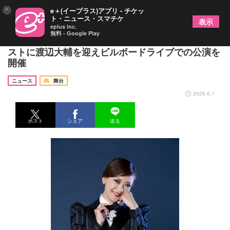
×
e＋(イープラス)アプリ - チケッ
ト・ニュース・スマチケ
表示
eplus inc.
無料 - Google Play
元宝塚歌劇団宙組初代トップスター姿月あさと、ゲ
ストに渡辺大輔を迎えビルボードライブでの公演を
開催
ニュース
舞台
2026.6.1
ポスト
シェア
送る