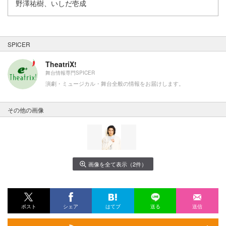
野澤祐樹、いしだ壱成
SPICER
TheatriX!
舞台情報専門SPICER
演劇・ミュージカル・舞台全般の情報をお届けします。
その他の画像
画像を全て表示（2件）
ポスト
シェア
はてブ
送る
送信