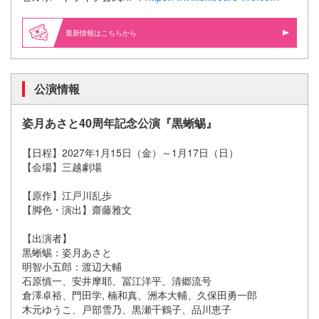
最新情報はこちらから
公演情報
姿月あさと40周年記念公演『黒蜥蜴』
【日程】2027年1月15日（金）～1月17日（日）
【会場】三越劇場
【原作】江戸川乱歩
【脚色・演出】齋藤雅文
【出演者】
黒蜥蜴：姿月あさと
明智小五郎：渡辺大輔
石原慎一、安井摩耶、冨江洋平、清郷流号
倉澤卓裕、門田学, 楠和真、洲本大輔、久保田勇一郎
木元ゆうこ、戸部雪乃、黒瀬千鶴子、品川恵子