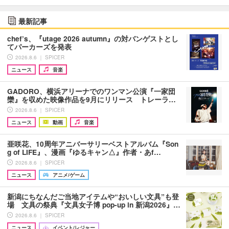
最新記事
chef’s、『utage 2026 autumn』の対バンゲストとし
てパーカーズを発表
2026.8.6 ｜ SPICER
ニュース
音楽
GADORO、横浜アリーナでのワンマン公演『一家団
欒』を収めた映像作品を9月にリリース トレーラ…
2026.8.6 ｜ SPICER
ニュース
動画
音楽
亜咲花、10周年アニバーサリーベストアルバム『Son
g of LIFE』、漫画『ゆるキャン△』作者・あf…
2026.8.6 ｜ SPICER
ニュース
アニメ/ゲーム
新潟にちなんだご当地アイテムや“おいしい文具”も登
場 文具の祭典『文具女子博 pop-up in 新潟2026』…
2026.8.6 ｜ SPICER
ニュース
イベント/レジャー