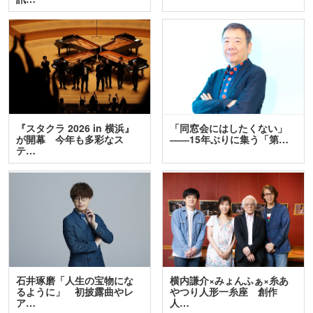
『スタクラ 2026 in 横浜』
「同窓会にはしたくない」
が開幕 今年も多彩なス
――15年ぶりに集う「第…
テ…
石井琢磨「人生の宝物にな
横内謙介×みょんふぁ×糸あ
るように」 初披露曲やレ
やつり人形一糸座 創作
ア…
人…