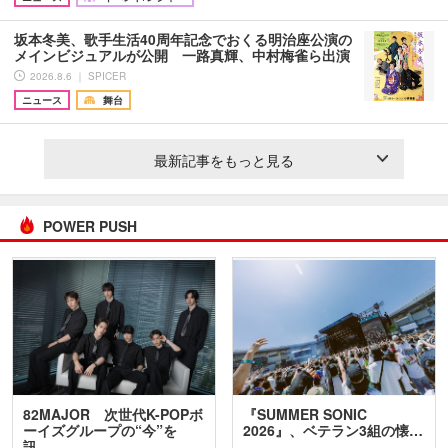
坂本冬美、歌手生活40周年記念でおくる明治座公演の
メインビジュアルが公開 一路真輝、中村梅雀ら出演
2026.8.6 ｜ SPICER
ニュース
舞台
最新記事をもっと見る
POWER PUSH
82MAJOR 次世代K-POPボ
『SUMMER SONIC
ーイズグループの“今”を
2026』、ベテラン3組の懐…
訊…