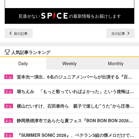
見逃せない
の最新情報をお届けします
前の記事
次の記事
人気記事ランキング
Daily
Weekly
Monthly
堂本光一演出、6名のジュニアメンバーらが出演する『百…
1
位
堀ちえみ 「もっと歌っていればよかった」という後悔は…
2
位
横山だいすけ、石田泰尚ら 親子で楽しむ”うた”から圧巻…
3
位
静岡県焼津市であらたな夏フェス『BON BON BON 2026…
4
位
『SUMMER SONIC 2026』、ベテラン3組の懐メロだけで…
5
位