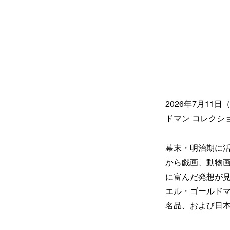
2026年7月1
ドマン コレクシ
幕末・明治期に
から戯画、動物
に富んだ発想が
エル・ゴールドマ
名品、および日