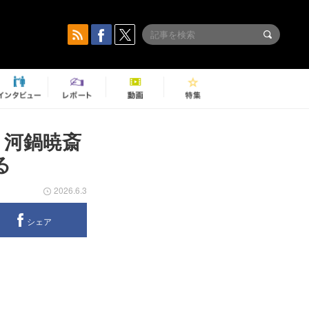
 河鍋暁斎
る
2026.6.3
シェア