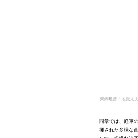
河鍋暁斎「地獄太夫
同章では、軽筆
揮された多様な