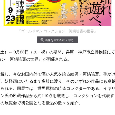
『ゴールドマン コレクション 河鍋暁斎の世界』
画像を全て表示（7件）
1日（土）～ 9月23日（水・祝）の期間、兵庫・神戸市立博物館に
ョン 河鍋暁斎の世界』が開催される。
活躍し、今なお国内外で高い人気を誇る絵師・河鍋暁斎。手が
画、妖怪画にいたるまで多岐に渡り、そのいずれの作品にも卓
見られる。同展では、世界屈指の暁斎コレクターである、イギ
ン氏の所蔵作品から約110点を厳選し、コレクションを代表
本の展覧会で初公開となる優品の数々を紹介。