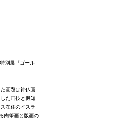
て特別展『ゴール
けた画題は神仏画
越した画技と機知
リス在住のイスラ
する肉筆画と版画の