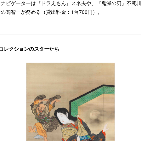
ドナビゲーターは『ドラえもん』スネ夫や、『鬼滅の刃』不死
の関智一が務める（貸出料金：1台700円）。
コレクションのスターたち